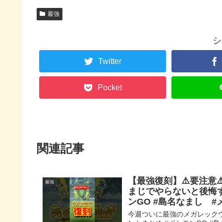
最強
シ
Twitter
Pocket
関連記事
【最強復刻】⚠️要注意
最強
まじでやらないと後悔す
ンGO #島名なまし 
今週ついに最強のメガレックウザ