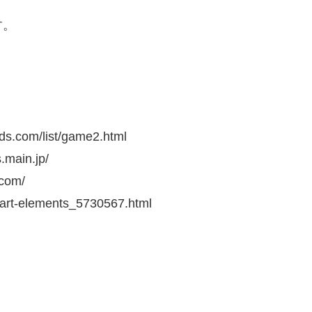
す。
.com/list/game2.html
ain.jp/
com/
ipart-elements_5730567.html