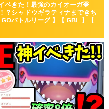
イベきた！最強のカイオーガ登
8倍！？シャドウギラティナまできち
GOバトルリーグ 】【 GBL 】【