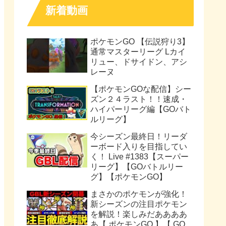
新着動画
ポケモンGO 【伝説狩り3】
通常マスターリーグ Lカイ
リュー、ドサイドン、アシ
レーヌ
【ポケモンGOな配信】シー
ズン２４ラスト！！速成・
ハイパーリーグ編【GOバト
ルリーグ】
今シーズン最終日！リーダ
ーボード入りを目指してい
く！ Live #1383【スーパー
リーグ】【GOバトルリー
グ】【ポケモンGO】
まさかのポケモンが強化！
新シーズンの注目ポケモン
を解説！楽しみだああああ
あ【 ポケモンGO 】【 GO