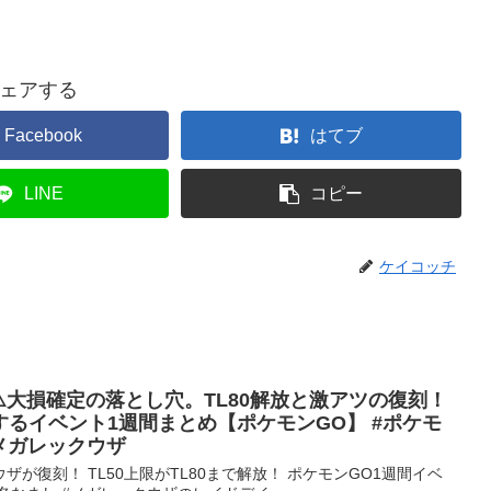
ェアする
Facebook
はてブ
LINE
コピー
ケイコッチ
⚠️大損確定の落とし穴。TL80解放と激アツの復刻！
るイベント1週間まとめ【ポケモンGO】 #ポケモ
#メガレックウザ
が復刻！ TL50上限がTL80まで解放！ ポケモンGO1週間イベ