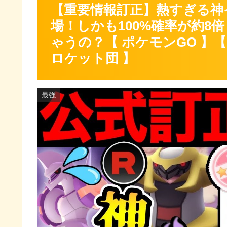
【重要情報訂正】熱すぎる神
場！しかも100%確率が約
ゃうの？【 ポケモンGO 】【 
ロケット団 】
最強