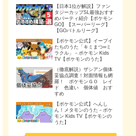
【日本1位が解説】ファン
タジーカップSL最強おすす
めパーティ紹介【ポケモン
GO】【スーパーリーグ】
【GOバトルリーグ】
【ポケモン公式】イーブイ
たちのうた「キミまつ∞ミ
ラクル」－ポケモン Kids
TV【ポケモンのうた】
（徹底解説）ザシアン個体
妥協点調査！対面情報も網
羅！ ポケモンＧＯ レイ
ド 色違い 個体値 おす
すめ
【ポケモン公式】へんし
ん！メタモンのうた－ポケ
モン Kids TV【ポケモンの
うた】