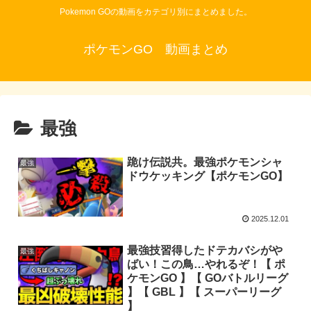
Pokemon GOの動画をカテゴリ別にまとめました。
ポケモンGO 動画まとめ
最強
跪け伝説共。最強ポケモンシャ
最強
ドウケッキング【ポケモンGO】
2025.12.01
最強技習得したドテカバシがや
最強
ばい！この鳥…やれるぞ！【 ポ
ケモンGO 】【 GOバトルリーグ
】【 GBL 】【 スーパーリーグ
】