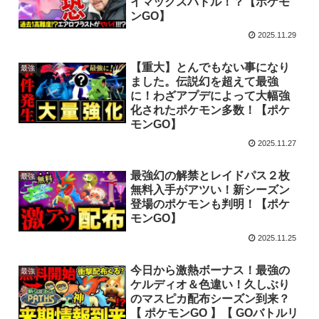
イマックスバトル！？【ポケモ
ンGO】
2025.11.29
【重大】とんでもない事になり
最強
ました。伝説幻を超えて最強
に！わざアプデによって大幅強
化されたポケモン多数！【ポケ
モンGO】
2025.11.27
最強幻の解禁とレイドパス２枚
最強
無料入手がアツい！新シーズン
登場のポケモンも判明！【ポケ
モンGO】
2025.11.25
今日から激熱ボーナス！最強の
最強
ケルディオ＆色違い！久しぶり
のマスピカ配布シーズン到来？
【 ポケモンGO 】【 GOバトルリ