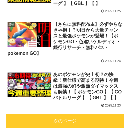
ーグ 】【 GBL 】【 】
2025.11.25
【さらに無料配布⚠️】必ずやらな
最強
きゃ損！？明日から大量チャン
スと最強ポケモンが登場！【ポ
ケモンGO・色違いケルディオ・
続行リサーチ・無料パス・
pokemon GO】
2025.11.24
あのポケモンが史上初？の快
最強
挙！新仕様で高まる期待！今週
は最強の幻や激熱ダイマックス
も解禁！【 ポケモンGO 】【 GO
バトルリーグ 】【 GBL 】【 】
2025.11.23
次のページ