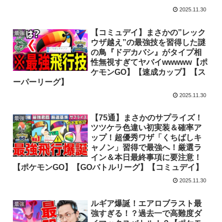
2025.11.30
【コミュデイ】まさかの”レック
最強
ウザ越え”の最強技を習得した謎
の鳥『ドデカバシ』がタイプ相
性無視すぎてヤバイwwwww【ポ
ケモンGO】【速成カップ】【ス
ーパーリーグ】
2025.11.30
【75通】まさかのサプライズ！
最強
ツツケラ色違い初実装＆確率ア
ップ！超優秀ワザ「くちばしキ
ャノン」習得で最強へ！厳選ラ
イン＆本日最終事項に要注意！
【ポケモンGO】【GOバトルリーグ】【コミュデイ】
2025.11.30
ルギア爆誕！エアロブラスト最
最強
強すぎる！？過去一で高難度ダ