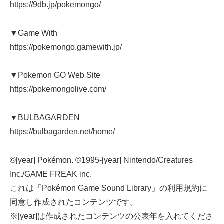
https://9db.jp/pokemongo/
▼Game With
https://pokemongo.gamewith.jp/
▼Pokemon GO Web Site
https://pokemongolive.com/
▼BULBAGARDEN
https://bulbagarden.net/home/
©[year] Pokémon. ©1995-[year] Nintendo/Creatures
Inc./GAME FREAK inc.
これは「Pokémon Game Sound Library」の利用規約に
同意し作成されたコンテンツです。
※[year]は作成されたコンテンツの公表年を入れてくださ