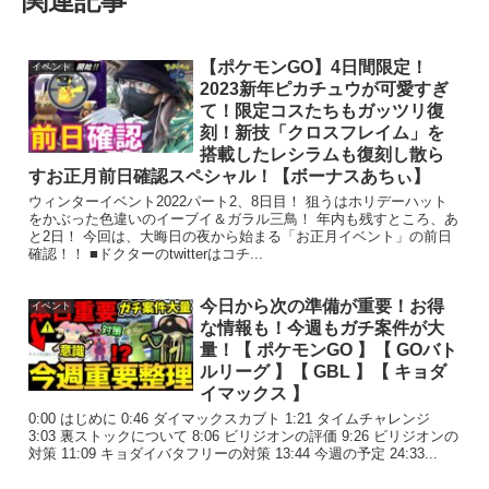
関連記事
【ポケモンGO】4日間限定！
イベント
2023新年ピカチュウが可愛すぎ
て！限定コスたちもガッツリ復
刻！新技「クロスフレイム」を
搭載したレシラムも復刻し散ら
すお正月前日確認スペシャル！【ボーナスあちぃ】
ウィンターイベント2022パート2、8日目！ 狙うはホリデーハット
をかぶった色違いのイーブイ＆ガラル三鳥！ 年内も残すところ、あ
と2日！ 今回は、大晦日の夜から始まる「お正月イベント」の前日
確認！！ ■ドクターのtwitterはコチ...
今日から次の準備が重要！お得
イベント
な情報も！今週もガチ案件が大
量！【 ポケモンGO 】【 GOバト
ルリーグ 】【 GBL 】【 キョダ
イマックス 】
0:00 はじめに 0:46 ダイマックスカブト 1:21 タイムチャレンジ
3:03 裏ストックについて 8:06 ビリジオンの評価 9:26 ビリジオンの
対策 11:09 キョダイバタフリーの対策 13:44 今週の予定 24:33...