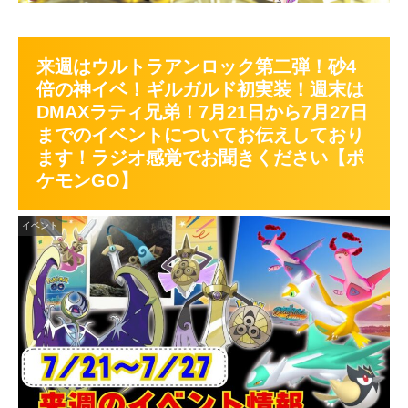
来週はウルトラアンロック第二弾！砂4
倍の神イベ！ギルガルド初実装！週末は
DMAXラティ兄弟！7月21日から7月27日
までのイベントについてお伝えしており
ます！ラジオ感覚でお聞きください【ポ
ケモンGO】
イベント