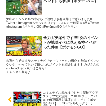
ベントにも参加【ポケモンGO】
沢山のチャンネルの中から ご視聴頂き有り難うございました!!
Twitter・Instagramもやっております フォロミー何卒ぉぉ!! ●Twitter
●Instagram #ポケモンGO #PokémonGO #ポケモン
全力ガチ案件です!!!!!次のイベン
イベント
トが地味イベに見える神イベだ
った件!!!【ポケモンGO】
来週から始まるサスティナビリティウィークの紹介！ 地味イベ？い
やいや、やっておいて損なしのポイントを紹介します！ カジさんの
youtubeチャンネルはこちら! −−−−−−−−−−−−−−−−−−−−−−−−−−
チャンネル登録よ...
コミュデイお疲れ様でした！新技アクア
ステップで大活躍！？100%ウェーニバ
ルで伝説環境を破壊する！ぞ？【 ポケ
モンGO 】【 GOバトルリーグ 】【