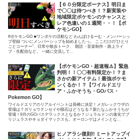
【６０分限定ボーナス】明日ま
イベント
で〇〇は待つべき！？新実装や
地域限定ポケモンのチャンスと
レア色違いの１週間・・！【ポ
ケモンGO】
#ポケモンGO ■ワンポケの活動など わんぽけるーむ・メンバーシッ
プ登録 ついにメンバーシップを始めましたっ。 ここだけの“ひとり
ごとコーナー”、日常や散歩トーク、 朗読・音楽制作・路上ライ
ブ・生配信など。 一緒に交流して...
【ポケモンGO・超速報⚠️】緊急
イベント
判明！！〇〇有料限定か！？ま
さかの新アイテム！最強ポケモ
ンくるか！？【ワイルドエリ
ア・ふかそうち・GOパス・
Pokemon GO】
ワイルドエリアのリアルイベントは長崎に決定！メガレックウザの
登場は？ガリョウテンセイや隕石はどうなる？新たなふかそうちが
登場！9月のGOパスデラックスとなるか？ジュラルドンの進化でブ
リジュラスやキョダイマックスも。オーロンゲはメインとな...
ヒノアラシ復刻!! ミートアップイ
イベント