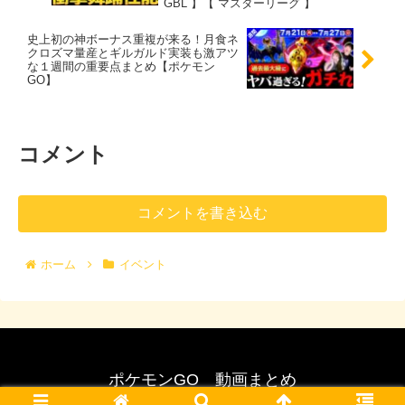
GBL 】【 マスターリーグ 】
史上初の神ボーナス重複が来る！月食ネ
クロズマ量産とギルガルド実装も激アツ
な１週間の重要点まとめ【ポケモン
GO】
コメント
コメントを書き込む
ホーム
イベント
ポケモンGO 動画まとめ