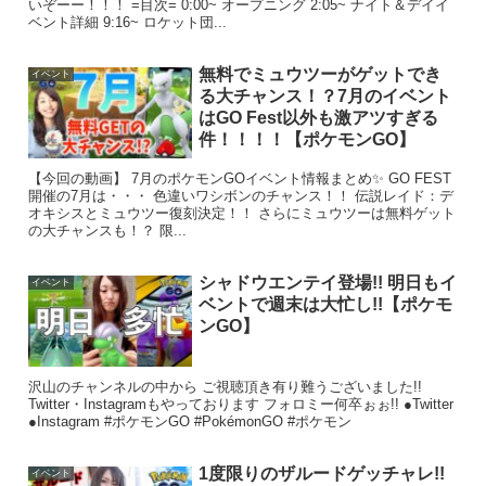
いぞーー！！！ =目次= 0:00~ オープニング 2:05~ ナイト＆デイイ
ベント詳細 9:16~ ロケット団...
無料でミュウツーがゲットでき
イベント
る大チャンス！？7月のイベント
はGO Fest以外も激アツすぎる
件！！！！【ポケモンGO】
【今回の動画】 7月のポケモンGOイベント情報まとめ✨ GO FEST
開催の7月は・・・ 色違いワシボンのチャンス！！ 伝説レイド：デ
オキシスとミュウツー復刻決定！！ さらにミュウツーは無料ゲット
の大チャンスも！？ 限...
シャドウエンテイ登場!! 明日もイ
イベント
ベントで週末は大忙し!!【ポケモ
ンGO】
沢山のチャンネルの中から ご視聴頂き有り難うございました!!
Twitter・Instagramもやっております フォロミー何卒ぉぉ!! ●Twitter
●Instagram #ポケモンGO #PokémonGO #ポケモン
1度限りのザルードゲッチャレ!!
イベント