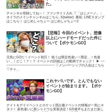
た。
チャンネル登録してね～！ ファンサイト入れ ▽「はじメーノ」：
オイラのメインチャンネルはこちら: X(twitter): 裏垢: LINEスタンプ
はこちら！ はじめしゃちょー はじめしゃちょー2
【悲報】今回のイベント、想像
イベント
以上にハードモードだった件に
ついて【ポケモンGO】
元気にGOだ！イベント初日！ 狙うは限定色違い！限定…！色違
い…！どこ！？！？ イベントの詳細はこの動画でチェック！ ▶ −−
−−−−−−−−−−−−−−−−−−−−−−−− ▽メンバーシップの入会はこちら
▽チャ...
これヤバいです。とんでもない
イベント
イベントが始まります。【ポケ
モンGO】
ナイト＆デイイベントとロケット団占拠イベントの情報が一気にキ
タァ！ 新色違いに新シャドウも実装決定！6月後半もまだまだ楽し