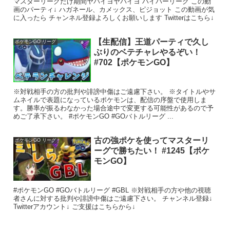
マスターリーグだけ期間ヤバイヨヤバイヨ ハイパーリーグ この動
画のパーティ↓ ハガネール、カメックス、ピジョット この動画が気
に入ったら チャンネル登録よろしくお願いします Twitterはこちら↓
【生配信】王道パーティで久し
ポケモンGO リーグ
ぶりのベテチャレやるぞい！
#702【ポケモンGO】
※対戦相手の方の批判や誹謗中傷はご遠慮下さい。 ※タイトルやサ
ムネイルで表題になっているポケモンは、配信の序盤で使用しま
す。勝率が振るわなかった場合途中で変更する可能性があるので予
めご了承下さい。 #ポケモンGO #GOバトルリーグ ...
古の強ポケを使ってマスターリ
ポケモンGO リーグ
ーグで勝ちたい！ #1245【ポケ
モンGO】
#ポケモンGO #GOバトルリーグ #GBL ※対戦相手の方や他の視聴
者さんに対する批判や誹謗中傷はご遠慮下さい。 チャンネル登録↓
Twitterアカウント↓ ご支援はこちらから↓