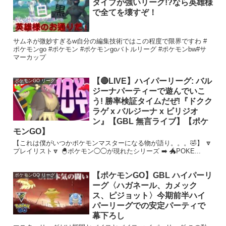
タイプが強いリーグ!?なら英雄様
で全てを壊すぞ！
サムネが微妙すぎるw自分の編集技術ではこの程度で限界ですわ #
ポケモンgo #ポケモン #ポケモンgoバトルリーグ #ポケモンbw#サ
マーカップ
【🔴LIVE】ハイパーリーグ: バル
ポケモンGO リーグ
ジーナパーティーで遊んでいこ
う! 勝率検証タイムだぜ!『ドクク
ラゲ x バルジーナ x ビリジオ
ン』【GBL 無言ライブ】【ポケ
モンGO】
【これは僕がいつかポケモンマスターになる物が語り。。。🤣】 🔽
プレイリスト🔽 🐣ポケモン◯◯が現れたシリーズ ➡️ 🐲POKE...
【ポケモンGO】GBL ハイパーリ
ポケモンGO リーグ
ーグ〈ハガネール、カメック
ス、ピジョット〉今期前半ハイ
パーリーグでの安定パーティで
幕下ろし