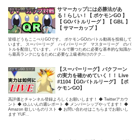
サマーカップには必勝法があ
ポケモンGO リーグ
る！らしい！【 ポケモンGO 】
【 GOバトルリーグ 】【 GBL 】
【 サマーカップ 】
皆様どうもここぺりGOです。 ポケモンGOのバトル動画を投稿して
います。 スーパーリーグ ハイパーリーグ マスターリーグ のバ
トルを配信しています。 バトルで勝つために必要な基本的な知識か
ら最高ランクになるために必要な上級者向けのテク...
【スーパーリーグ】バクフーン
ポケモンGO リーグ
の実力を確かめていく！！ Live
#1104【GOバトルリーグ】【ポ
ケモンGO】
高評価とチャンネル登録よろしくお願いします！ ◆ Twitterアカウ
ント ◆ ゆふいんの週レポート ◆ メンバーシップやってます！ ◆
Amazon 欲しいものリスト ◆ お問い合わせはこちらまでお願いし
ます YUF...