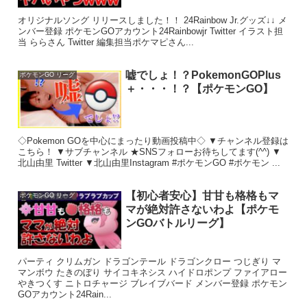
オリジナルソング リリースしました！！ 24Rainbow Jr.グッズ↓↓ メ
ンバー登録 ポケモンGOアカウント24Rainbowjr Twitter イラスト担
当 ららさん Twitter 編集担当ポケマピさん...
嘘でしょ！？PokemonGOPlus
ポケモンGO リーグ
＋・・・！？【ポケモンGO】
◇Pokemon GOを中心にまったり動画投稿中◇ ▼チャンネル登録は
こちら！ ▼サブチャンネル ★SNSフォローお待ちしてます(^^) ▼
北山由里 Twitter ▼北山由里Instagram #ポケモンGO #ポケモン ...
【初心者安心】甘甘も格格もマ
ポケモンGO リーグ
マが絶対許さないわよ【ポケモ
ンGOバトルリーグ】
パーティ クリムガン ドラゴンテール ドラゴンクロー つじぎり マ
マンボウ たきのぼり サイコキネシス ハイドロポンプ ファイアロー
やきつくす ニトロチャージ ブレイブバード メンバー登録 ポケモン
GOアカウント24Rain...