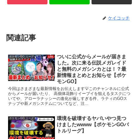
ケイコッチ
関連記事
ついに公式からメールが届きま
ポケモンGO リーグ
した。次に来る伝説メガレイド
と無料のメガシンカとは！？最
新情報まとめとお知らせ【ポケ
モンGO】
今回はさまざまな最新情報をお伝えします💡このチャンネルに公式
からメールが届いたり、 高個体花飾りイーブイを狙えるタスクにつ
いてや、アローラナッシーの進化が厳しすぎる件、ラティのGOス
ナップや新メガシステムについてなど、注...
環境を破壊するヤバいやつ見つ
ポケモンGO リーグ
けましたwwww【ポケモンGOバ
トルリーグ】