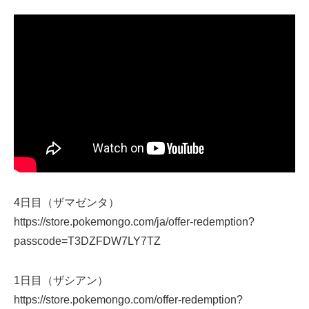
4日目（ザマゼンタ）
https://store.pokemongo.com/ja/offer-redemption?
passcode=T3DZFDW7LY7TZ
1日目（ザシアン）
https://store.pokemongo.com/offer-redemption?