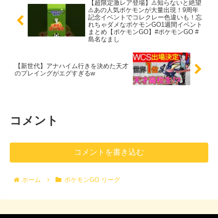
【超限定激レア登場】⚠️知らないと絶望
⚠️あの人気ポケモンが大量出現！9周年
記念イベントでコレクレー色違いも！忘
れちゃダメなポケモンGO1週間イベント
まとめ【ポケモンGO】#ポケモンGO #
島名なまし
【新世代】アナハイム行きを決めた天才
のプレイングがエグすぎるw
コメント
コメントを書き込む
ホーム
ポケモンGO リーグ