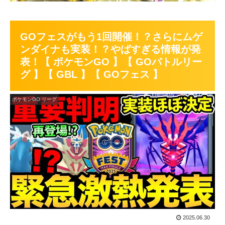
GOフェスがもう1回開催！？さらにムゲ
ンダイナも実装！？やばすぎる情報が発
表！【 ポケモンGO 】【 GOバトルリー
グ 】【 GBL 】【 GOフェス 】
ポケモンGO リーグ
2025.06.30