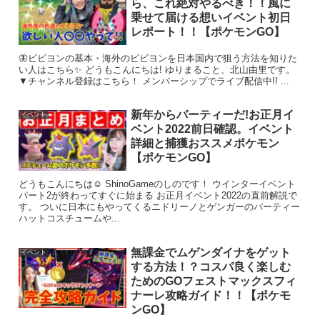
ら、これ絶対やるべき！！風に
乗せて届ける想いイベント初日
レポート！！【ポケモンGO】
🦋ビビヨンの基本・海外のビビヨンを日本国内で狙う方法を知りた
い人はこちら✨ どうもこんにちは! ゆりまること、北山由里です。
▼チャンネル登録はこちら！ メンバーシップでライブ配信中!! ...
新年からパーティーだ!お正月イ
イベント
ベント2022前日確認。イベント
詳細と捕獲おススメポケモン
【ポケモンGO】
どうもこんにちは☺ ShinoGameのしのです！ ウインターイベント
パート2が終わってすぐに始まる お正月イベント2022の直前解説で
す。 ついに日本にもやってくるニドリーノとゲンガーのパーティー
ハットコスチュームや...
無課金でムゲンダイナをゲット
イベント
する方法！？コスパ良く楽しむ
ためのGOフェストマックスフィ
ナーレ攻略ガイド！！【ポケモ
ンGO】