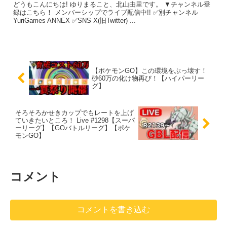
どうもこんにちは! ゆりまること、北山由里です。 ▼チャンネル登
録はこちら！ メンバーシップでライブ配信中!! ✅別チャンネル
YuriGames ANNEX ✅SNS X(旧Twitter) ...
【ポケモンGO】この環境をぶっ壊す！
砂60万の化け物再び！【ハイパーリー
グ】
そろそろかせきカップでもレートを上げ
ていきたいところ！ Live #1298【スーパ
ーリーグ】【GOバトルリーグ】【ポケ
モンGO】
コメント
コメントを書き込む