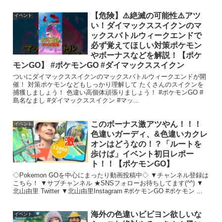
【危険】⚠️絶滅の可能性⚠️アツ
イベント
い！ダイマックススイクンのマ
ックスバトルウィークエンドで
必ず覚えてほしい対策ポケモン
やボーナスなどを解説！【ポケ
モンGO】 #ポケモンGO #ダイマックススイクン
ついにダイマックススイクンのマックスバトルウィークエンドが開
催！ 対策ポケモンなどもしっかり理解して たくさんのスイクンを
捕獲しましょう！ 色違い高個体頑張りましょう！ #ポケモンGO #
島名なまし #ダイマックススイクン #マッ...
このボーナス激アツやん！！！
イベント
色違いガーディ、&色違いカクレ
オンはどうなの！？「ルートを
歩けば」イベント初日レポー
ト！！【ポケモンGO】
◇Pokemon GOを中心にまったり動画投稿中◇ ▼チャンネル登録は
こちら！ ▼サブチャンネル ★SNSフォローお待ちしてます(^^) ▼
北山由里 Twitter ▼北山由里Instagram #ポケモンGO #ポケモン ...
海外の色違いビビヨン欲しいな
イベント