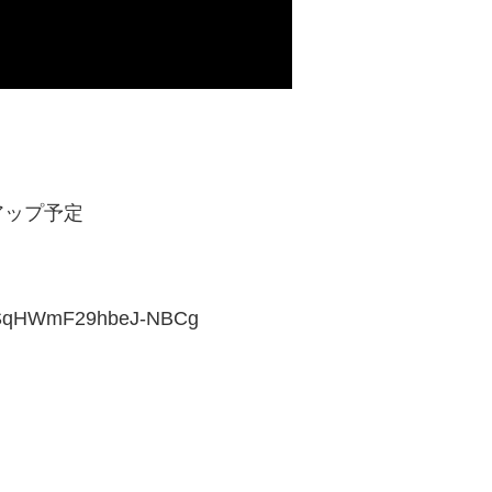
アップ予定
OeSqHWmF29hbeJ-NBCg