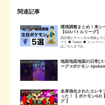
関連記事
環境調整まとめ！来シ
ポケモンGO リーグ
【GOバトルリーグ】
高評価とチャンネル登録よろし
ート ◆ Twitter ◆ メン
はこちらまでお...
地面地面地面の日常[スー
ポケモンGO リーグ
ーグ #ポケモン #pok
全身強化されたエレキ
ポケモンGO リーグ
った！【 ポケモンGO 
グ 】