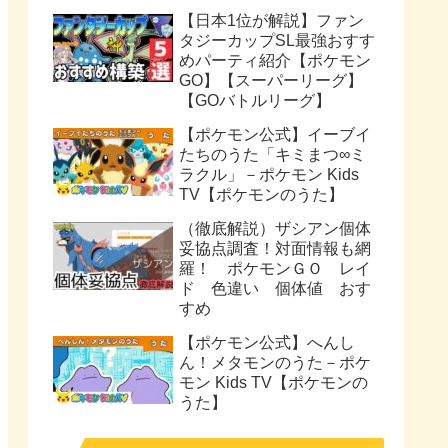
【日本1位が解説】ファン
タジーカップSL最強おすす
めパーティ紹介【ポケモン
GO】【スーパーリーグ】
【GOバトルリーグ】
【ポケモン公式】イーブイ
たちのうた「キミまつ∞ミ
ラクル」－ポケモン Kids
TV【ポケモンのうた】
（徹底解説）ザシアン個体
妥協点調査！対面情報も網
羅！ ポケモンＧＯ レイ
ド 色違い 個体値 おす
すめ
【ポケモン公式】へんし
ん！メタモンのうた－ポケ
モン Kids TV【ポケモンの
うた】