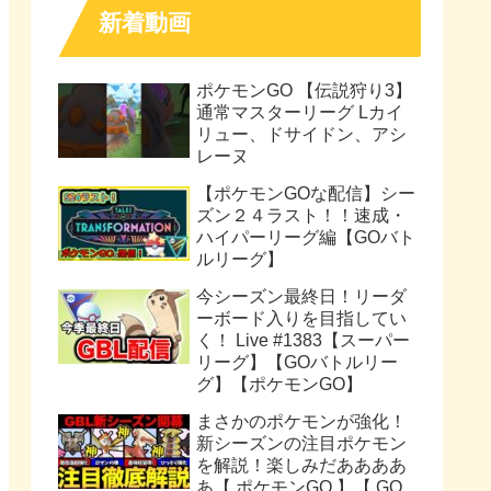
新着動画
ポケモンGO 【伝説狩り3】
通常マスターリーグ Lカイ
リュー、ドサイドン、アシ
レーヌ
【ポケモンGOな配信】シー
ズン２４ラスト！！速成・
ハイパーリーグ編【GOバト
ルリーグ】
今シーズン最終日！リーダ
ーボード入りを目指してい
く！ Live #1383【スーパー
リーグ】【GOバトルリー
グ】【ポケモンGO】
まさかのポケモンが強化！
新シーズンの注目ポケモン
を解説！楽しみだああああ
あ【 ポケモンGO 】【 GO