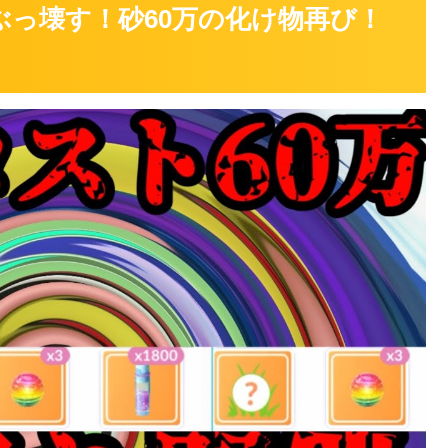
ぶっ壊す！砂60万の化け物再び！