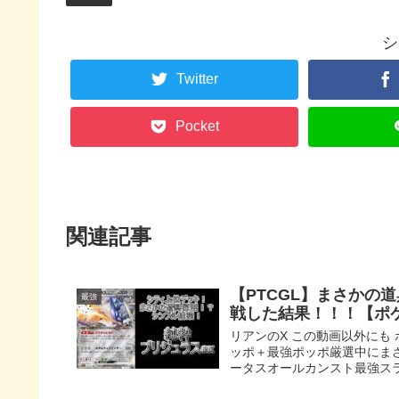
シ
Twitter
Pocket
関連記事
【PTCGL】まさかの
最強
戦した結果！！！【ポ
リアンのX この動画以外にも ポ
ッポ＋最強ポッポ厳選中にま
ータスオールカンスト最強スラ