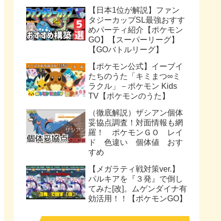
【日本1位が解説】ファン
タジーカップSL最強おすす
めパーティ紹介【ポケモン
GO】【スーパーリーグ】
【GOバトルリーグ】
【ポケモン公式】イーブイ
たちのうた「キミまつ∞ミ
ラクル」－ポケモン Kids
TV【ポケモンのうた】
（徹底解説）ザシアン個体
妥協点調査！対面情報も網
羅！ ポケモンＧＯ レイ
ド 色違い 個体値 おす
すめ
【メガラティ戦対策ver.】
パルキアを『３発』で倒し
てみた[改]。ムゲンダイナ有
効活用！！【ポケモンGO】