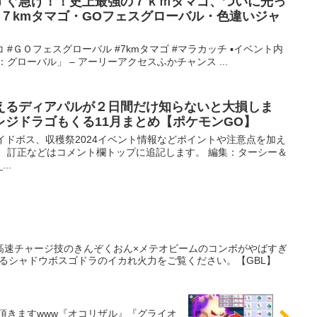
すぐ急げ！！史上最強の７ｋｍタマゴ、ついに光っ
７kmタマゴ・GOフェスグローバル・色違いジャ
 #ＧＯフェスグローバル #7kmタマゴ #マラカッチ ▪️イベント内
 2024：グローバル」 – アーリーアクセスふかチャンス ...
えるディアパルが２日間だけ知らないと大損しま
レジドラゴもくる11月まとめ【ポケモンGO】
イドボス、収穫祭2024イベント情報などポイントや注意点を加え
加、訂正などはコメント欄トップに追記します。 編集：ターシー＆
..
高速チャージ技のきんぞくおん×メテオビームのコンボがやばすぎ
るシャドウボスゴドラのイカれ火力をご覧ください。【GBL】
頂きますwww『オコリザル』『グライオ