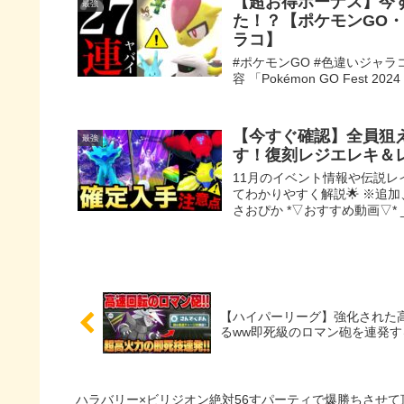
【超お得ボーナス】今
最強
た！？【ポケモンGO・
ラコ】
#ポケモンGO #色違いジャラコ
容 「Pokémon GO Fest
【今すぐ確認】全員狙
最強
す！復刻レジエレキ＆
11月のイベント情報や伝説レ
てわかりやすく解説🌟 ※追
さおぴか *▽おすすめ動画▽* _.
【ハイパーリーグ】強化された
るww即死級のロマン砲を連発す
ハラバリー×ビリジオン絶対56すパーティで爆勝ちさせて