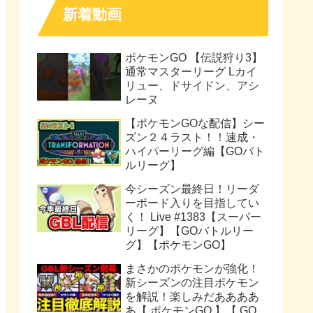
新着動画
ポケモンGO 【伝説狩り3】
通常マスターリーグ Lカイ
リュー、ドサイドン、アシ
レーヌ
【ポケモンGOな配信】シー
ズン２４ラスト！！速成・
ハイパーリーグ編【GOバト
ルリーグ】
今シーズン最終日！リーダ
ーボード入りを目指してい
く！ Live #1383【スーパー
リーグ】【GOバトルリー
グ】【ポケモンGO】
まさかのポケモンが強化！
新シーズンの注目ポケモン
を解説！楽しみだああああ
あ【 ポケモンGO 】【 GO