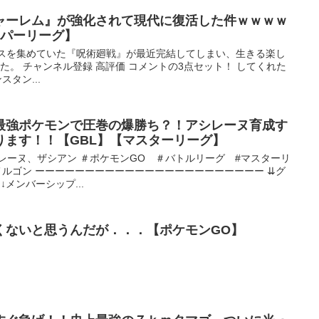
ャーレム』が強化されて現代に復活した件ｗｗｗｗ
ーパーリーグ】
クスを集めていた『呪術廻戦』が最近完結してしまい、生きる楽し
た。 チャンネル登録 高評価 コメントの3点セット！ してくれた
タン...
最強ポケモンで圧巻の爆勝ち？！アシレーヌ育成す
ります！！【GBL】【マスターリーグ】
レーヌ、ザシアン ＃ポケモンGO ＃バトルリーグ #マスターリ
ヌメルゴン ーーーーーーーーーーーーーーーーーーーーーーー ⇊グ
メンバーシップ...
くないと思うんだが．．．【ポケモンGO】