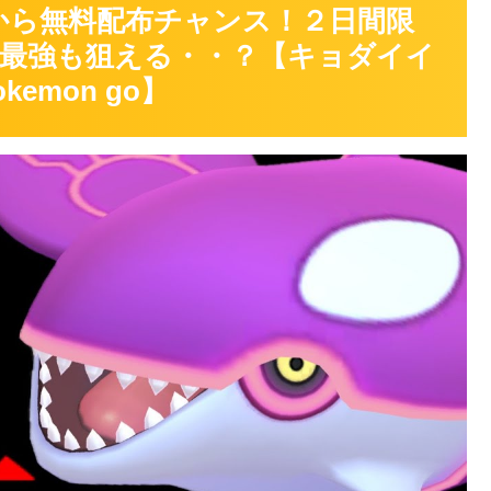
から無料配布チャンス！２日間限
最強も狙える・・？【キョダイイ
emon go】