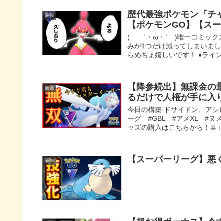
歴代最強ポケモン『チ
最強
【ポケモンGO】【ス
( ´・ω・` )唯一コミッ
みが1つだけ減ってしまいまし
らめちょ嬉しいです！ ♦ラインス
【降参続出】無課金の
最強
るだけで人権が手に入
今日の構築 ドサイドン、アシ
ーグ #GBL #アメXL #
ッズの購入はこちらから！⇊ ↓↓
【スーパーリーグ】悪
最強