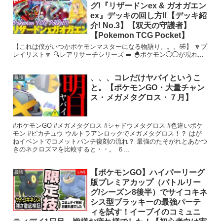
グ!『リザードンex & ガオガエン
ex』デッキの回し方‼️【デッキ紹
介! No.3】【双天の守護者】
【Pokemon TCG Pocket】
【これは僕がいつかポケモンマスターになる物語り。。。🤣】 🔽プ
レイリスト🔽 🔍レアリサーチシリーズ ➡️ 🐣ポケモン◯◯が現れ...
、、、コレだけヤバイというこ
最強
と。【ポケモンGO・大量チャン
ス・メガメタグロス・７月】
#ポケモンGO #メガメタグロス #シャドウメタグロス #色違いポケ
モン #ピカチュウ ウルトラアンロックでメガメタグロス！？ はが
ねイベントでコメットパンチ復刻の流れ？ 最強のたそがれとあかつ
きのネクロズマを比較すると・・。 ６...
【ポケモンGO】ハイパーリーグ
最強
版プレミアカップ（バトルリー
グ/シーズン8後半）でサイコキネ
シス型ブラッキーの最強パーテ
ィを試す！イーブイのコミュニ