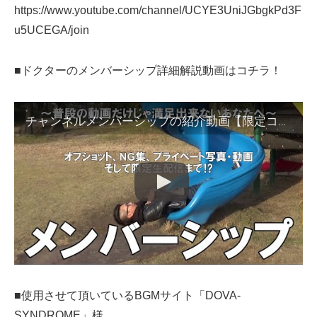
https://www.youtube.com/channel/UCYE3UniJGbgkPd3F
u5UCEGA/join
■ドクターのメンバーシップ詳細解説動画はコチラ！
チャンネルメンバーシップの紹介動画【限定コンテンツあり】
■使用させて頂いているBGMサイト「DOVA-
SYNDROME」様