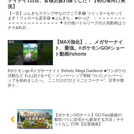
ティデイ1日目、皆様お疲れ様でした！【初心者向け実
況】
【一言】ぷんきちスランプ中なのでご了承😂 ツイッターもやって
ます！フォローも是非😆 ■ぷんきち： ■やっぴ ： ＝＝＝＝＝＝＝
＝＝＝＝＝＝＝＝＝＝＝＝＝ ▼その他バトルリーグの人気動画はコ
チラ&#x1f...
【MAX強化】、、メガサーナイ
最強
ト、最強。#ポケモンGO#ショー
ト動画#shorts
#ポケモンgo #メガサーナイト #shorts Mega Gardevoir ■ワンポケの
活動など わんぽけるーむ・メンバーシップ登録 ついにメンバーシ
ップを始めましたっ。 ここだけの“ひとりごとコーナー”、日常や散
歩ト...
【ポケモンGOチート】GO Fest最後の
都市パリに自宅から参加する方法｜チケ
ットなしでOK【位置偽装】