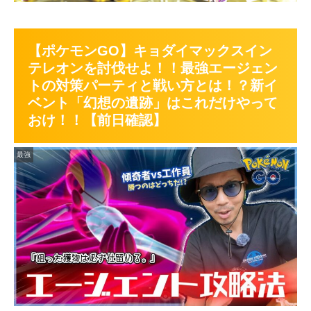
【ポケモンGO】キョダイマックスイン
テレオンを討伐せよ！！最強エージェン
トの対策パーティと戦い方とは！？新イ
ベント「幻想の遺跡」はこれだけやって
おけ！！【前日確認】
最強