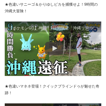
★色違いサニーゴ＆かりゆしピカを捕獲せよ！9時間の
沖縄大冒険！
【ポケモンGO】神回！2日間限定「沖縄リアルイベント」参戦！そらとぶピカチュウプロジェクトコラボイベントで色違いサニーゴを引き散らせスペシャル！【沖縄風船＆かりゆし】
★色違いマネネ登場！クイックブラインドゥが魅せた奇
跡！