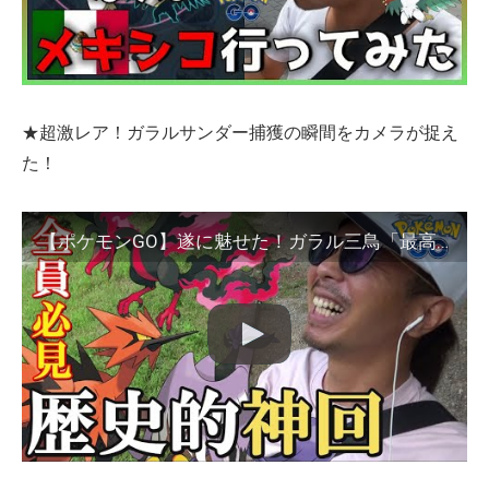
★超激レア！ガラルサンダー捕獲の瞬間をカメラが捉え
た！
【ポケモンGO】遂に魅せた！ガラル三鳥「最高の瞬間」を見逃すな！はがねタイプイベントの前日確認×三鳥チャレンジで歴史的神回が超爆誕スペシャル！【52回目の挑戦】