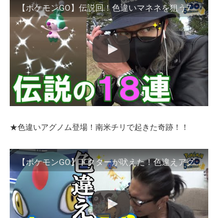
【ポケモンGO】伝説回！色違いマネネを狙う7タマ18連クイック！驚きとドキドキと感動で溢れ出す涙が止まらないスペシャル！【これぞクイックブラインドゥ】
★色違いアグノム登場！南米チリで起きた奇跡！！
【ポケモンGO】ドクターが吠えた！色違えアグノム！南米チリのレイドアワーにリモート参戦！この1時間に全てを賭ける限界連戦、一世一代の大傾奇スペシャル！【ガチ早朝ver.】