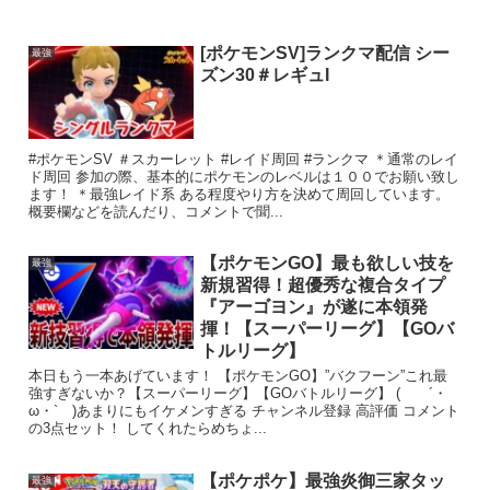
[ポケモンSV]ランクマ配信 シー
最強
ズン30＃レギュI
#ポケモンSV ＃スカーレット #レイド周回 #ランクマ ＊通常のレイ
ド周回 参加の際、基本的にポケモンのレベルは１００でお願い致し
ます！ ＊最強レイド系 ある程度やり方を決めて周回しています。
概要欄などを読んだり、コメントで聞...
【ポケモンGO】最も欲しい技を
最強
新規習得！超優秀な複合タイプ
『アーゴヨン』が遂に本領発
揮！【スーパーリーグ】【GOバ
トルリーグ】
本日もう一本あげています！ 【ポケモンGO】”バクフーン”これ最
強すぎないか？【スーパーリーグ】【GOバトルリーグ】 ( ´・
ω・` )あまりにもイケメンすぎる チャンネル登録 高評価 コメント
の3点セット！ してくれたらめちょ...
【ポケポケ】最強炎御三家タッ
最強