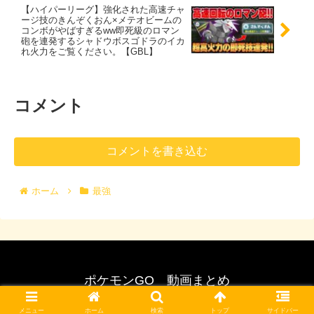
【ハイパーリーグ】強化された高速チャ
ージ技のきんぞくおん×メテオビームの
コンボがやばすぎるww即死級のロマン
砲を連発するシャドウボスゴドラのイカ
れ火力をご覧ください。【GBL】
コメント
コメントを書き込む
ホーム
最強
ポケモンGO 動画まとめ
© 2017 ポケモンGO 動画まとめ.
メニュー
ホーム
検索
トップ
サイドバー