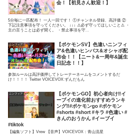
会！【初見さん歓迎！】
5分毎に一匹配布！ 一人一回です！ ①チャンネル登録、高評価 ②
下記注意事項を守ってください。 ↓↓↓ ⚠️必ず守ってほしいこと⚠️ ・
主の言うことは必ず聞く。 ・禁止事項を守...
【ポケモンSV】色違いニンフィ
ニンフィア
ア&色違いヒンバス&オシャボ配
布会！！【ニート&一周年&誕生
日記念！！】
参加ルールは高評価押してトレーナーネームをコメントするだ
け！！！！ Twitter VOICEVOX:ずんだもん
【ポケモンGO】初心者向け‼︎イ
ニンフィア
ーブイの進化前おすすめランキ
ング‼︎#ポケモンgo #ポケモン
#shorts #short #キラ #色違い #
きんのおうかん #イーブイ
#tiktok
【編集ソフト】Vrew 【音声】VOICEVOX：青山流星