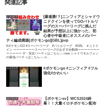
関連記事
[爆連勝!？]ニンフィアとシャドウ
ニンフィア
ニドクインを使ってGOバトルリ
ーグのスーパーリーグに挑んだ
結果が予想以上に強かった、初
心者や中級者にオススメのパー
ティ編成構築[ポケモンgo][GBL]pvp
#ポケモンGO #スーパーリーグ #バトルリーグ #GBL ＃ニドク
イン ーーーーーーースーパーリーグのおすすめ動画ーーーーーーー
ーーーーー ザ・安定パーティはこちら↓↓↓new シャドウモルフォン
の最強パーティはこちら↓↓↓n...
#ポケモンgo #ニンフィア #フル
ニンフィア
強化#かわいい
【ポケモンsv】WCS2024終
ニンフィア
幕！！大量イロチポケモン配布