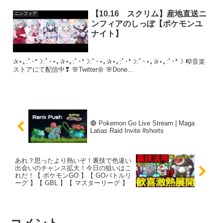
【10.16 スクリム】産地直送ニ
ニンフィア
ンフィアのしっぽ【ポケモンユ
ナイト】
✰⋆｡:ﾟ･*☽:ﾟ･⋆｡✰⋆｡:ﾟ･*☽:ﾟ･⋆｡✰⋆｡:ﾟ･*☽:ﾟ･⋆｡✰⋆｡:ﾟ･*☽ 🎼音楽
ストアにて配信中❣ 🌸Twitter🌼 🌸Done...
🔴 Pokemon Go Live Stream | Maga
Latias Raid Invite #shorts
あれ？思ったより熱いぞ！裏技で色違い
出会いのチャンス拡大！今日の狙いはこ
れだ！【 ポケモンGO 】【 GOバトルリ
ーグ 】【 GBL 】【 マスターリーグ 】