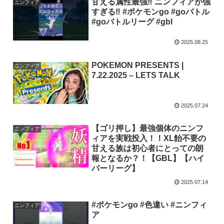
甘える属性最強‼︎ ニンフィアが強
ニンフィア
すぎる‼︎ #ポケモンgo #goバトル
#goバトルリーグ #gbl
2025.08.25
POKEMON PRESENTS |
ニンフィア
7.22.2025 – LETS TALK
2025.07.24
【ゴリ押し】最強個体のニンフ
ニンフィア
ィアを実戦投入！！XL飴不要の
甘える族は初心者にとっての朗
報となるか？！【GBL】【ハイ
パーリーグ】
2025.07.14
#ポケモンgo #色違い #ニンフィ
ニンフィア
ア