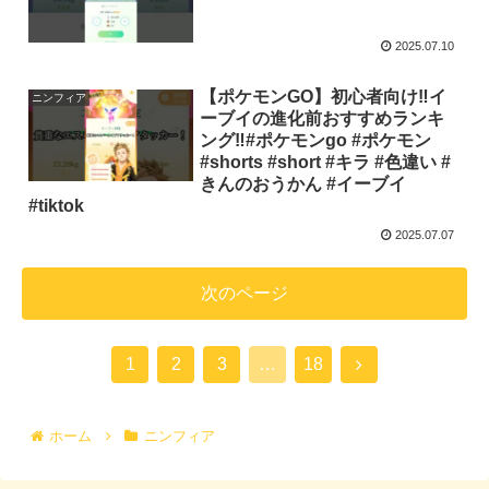
2025.07.10
【ポケモンGO】初心者向け‼︎イ
ニンフィア
ーブイの進化前おすすめランキ
ング‼︎#ポケモンgo #ポケモン
#shorts #short #キラ #色違い #
きんのおうかん #イーブイ
#tiktok
2025.07.07
次のページ
1
2
3
…
18
ホーム
ニンフィア