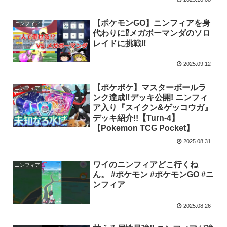
【ポケモンGO】ニンフィアを身
ニンフィア
代わりに⁉メガボーマンダのソロ
レイドに挑戦‼
2025.09.12
【ポケポケ】マスターボールラ
ニンフィア
ンク達成‼️デッキ公開! ニンフィ
ア入り『スイクン&ゲッコウガ』
デッキ紹介!!【Turn-4】
【Pokemon TCG Pocket】
2025.08.31
ワイのニンフィアどこ行くね
ニンフィア
ん。 #ポケモン #ポケモンGO #ニ
ンフィア
2025.08.26