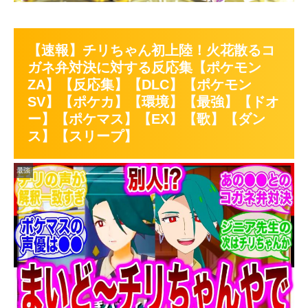
【速報】チリちゃん初上陸！火花散るコ
ガネ弁対決に対する反応集【ポケモン
ZA】【反応集】【DLC】【ポケモン
SV】【ポケカ】【環境】【最強】【ドオ
ー】【ポケマス】【EX】【歌】【ダン
ス】【スリープ】
最強