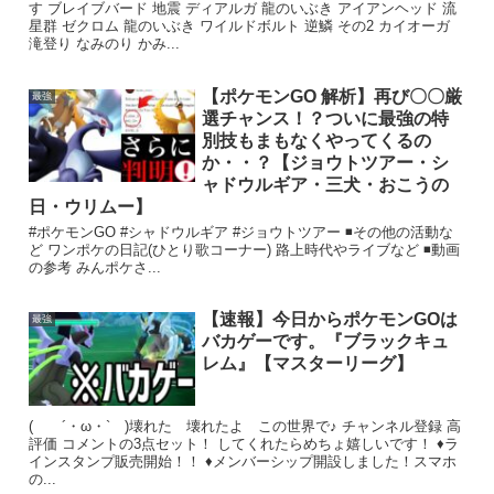
す ブレイブバード 地震 ディアルガ 龍のいぶき アイアンヘッド 流
星群 ゼクロム 龍のいぶき ワイルドボルト 逆鱗 その2 カイオーガ
滝登り なみのり かみ...
【ポケモンGO 解析】再び〇〇厳
最強
選チャンス！？ついに最強の特
別技もまもなくやってくるの
か・・？【ジョウトツアー・シ
ャドウルギア・三犬・おこうの
日・ウリムー】
#ポケモンGO #シャドウルギア #ジョウトツアー ◾️その他の活動な
ど ワンポケの日記(ひとり歌コーナー) 路上時代やライブなど ◾️動画
の参考 みんポケさ...
【速報】今日からポケモンGOは
最強
バカゲーです。『ブラックキュ
レム』【マスターリーグ】
( ´・ω・` )壊れた 壊れたよ この世界で♪ チャンネル登録 高
評価 コメントの3点セット！ してくれたらめちょ嬉しいです！ ♦ラ
インスタンプ販売開始！！ ♦メンバーシップ開設しました！スマホ
の...