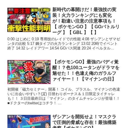
新時代の幕開けだ！最強技の実
最強
装！火力ランキングにも変化
が！勘違い注意の注意事項も！
【 ポケモンGO 】【 GOバトルリ
ーグ 】【 GBL 】【 】
0:00 はじめに 0:19 専用技のレイドでの性能 4:08 ザシアンとザマゼ
ンタの比較 5:17 鋼タイプの火力ランキング 13:02 20時でイベント
終了 14:32 レイドアワー 14:54 GOパス関連 20:24 イベルタル...
【ポケモンGO】最強のバディ覚
最強
醒！？色100ユータンがドラマを
魅せた！！色違え俺のガラルフ
ァイヤー！！【マイナンの日】
初開催「磁力セミナー」開幕！ コイル、プラスル、マイナンの色違
いに出会いやすい？('Д') 日替わりボーナス＆１日限定タイチャレ
も！！ ３日目最終日は「マイナン」のタイムチャレンジが登場！！
■ドクターのtwitterはコチラ！ ...
ザシアンを開拓せよ！マスクラ
最強
で圧倒的脅威な存在！最強構築