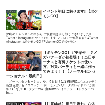
イベント初日に魅せます!!【ポケ
イベント
モンGO】
沢山のチャンネルの中から ご視聴頂き有り難うございました!!
Twitter・Instagramもやっております フォロミー何卒ぉぉ!! ●Twitter
●Instagram #ポケモンGO #PokémonGO #ポケモン
【ポケモンGO】ガチ案件！？メ
イベント
ガバクーダが初登場！！当日ボ
ーナスと有料チケットの使い
方、対策パーティも一緒に作っ
てみよう！！【ノーマルセンセ
ーショナル：最終日】
「ノーマルセンセーショナル」５日目！('Д') 初登場はノココッチ！
新規色違いもノココッチ！ 明日はメガバクーダのレイドデイが開
催！( ﾟДﾟ)✨ ■ドクターのX（旧twitter）はコチラ！ ■ドクターの
Ins...
【注意喚起】明日手遅れになる
イベント