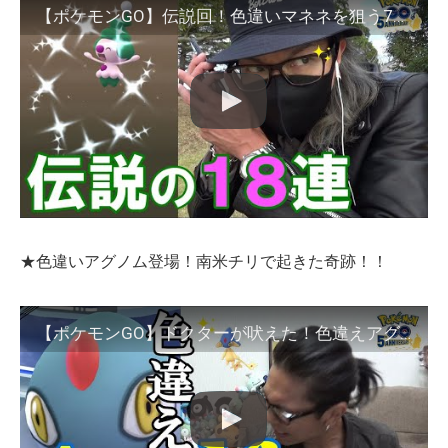
【ポケモンGO】伝説回！色違いマネネを狙う7タマ18連クイック！驚きとドキドキと感動で溢れ出す涙が止まらないスペシャル！【これぞクイックブラインドゥ】
★色違いアグノム登場！南米チリで起きた奇跡！！
【ポケモンGO】ドクターが吠えた！色違えアグノム！南米チリのレイドアワーにリモート参戦！この1時間に全てを賭ける限界連戦、一世一代の大傾奇スペシャル！【ガチ早朝ver.】