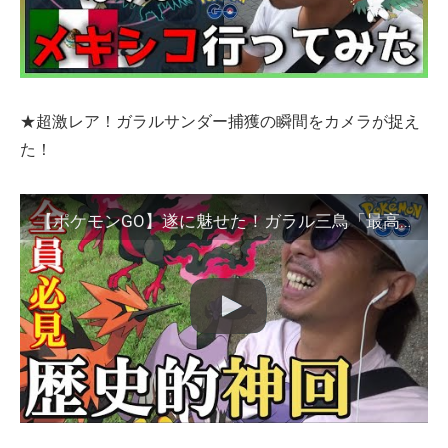
★超激レア！ガラルサンダー捕獲の瞬間をカメラが捉え
た！
【ポケモンGO】遂に魅せた！ガラル三鳥「最高の瞬間」を見逃すな！はがねタイプイベントの前日確認×三鳥チャレンジで歴史的神回が超爆誕スペシャル！【52回目の挑戦】