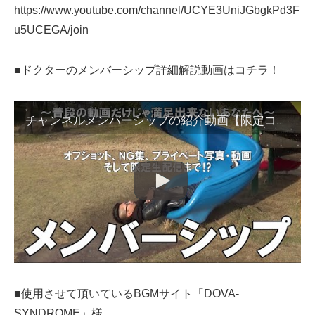
https://www.youtube.com/channel/UCYE3UniJGbgkPd3F
u5UCEGA/join
■ドクターのメンバーシップ詳細解説動画はコチラ！
チャンネルメンバーシップの紹介動画【限定コンテンツあり】
■使用させて頂いているBGMサイト「DOVA-
SYNDROME」様