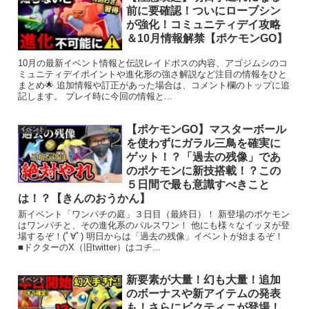
前に要確認！ついにローブシン
が強化！コミュニティデイ攻略
＆10月情報解禁【ポケモンGO】
10月の最新イベント情報と伝説レイドボスの内容、アゴジムシのコ
ミュニティデイポイントや進化形の強さ解説など注目の情報をひと
まとめ🌟 追加情報や訂正があった場合は、コメント欄のトップに追
記します。 プレイ時に今回の情報と...
【ポケモンGO】マスターボール
イベント
を使わずにガラル三鳥を確実に
ゲット！？「過去の残像」であ
のポケモンに新技搭載！？この
５日間で最も意識すべきこと
は！？【きんのおうかん】
新イベント「ワンパチの庭」３日目（最終日）！ 新登場のポケモン
はワンパチと、その進化系のパルスワン！ 他にも様々なイッヌが登
場するぞ！(ﾟ∀ﾟ) 明日からは「過去の残像」イベントが始まるぞ！
■ドクターのX（旧twitter）はコチ...
新要素が大量！幻も大量！追加
イベント
のボーナスや新アイテムの発表
も！さらにビクティニが登場！