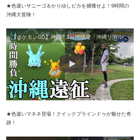
★色違いサニーゴ＆かりゆしピカを捕獲せよ！9時間の
沖縄大冒険！
【ポケモンGO】神回！2日間限定「沖縄リアルイベント」参戦！そらとぶピカチュウプロジェクトコラボイベントで色違いサニーゴを引き散らせスペシャル！【沖縄風船＆かりゆし】
★色違いマネネ登場！クイックブラインドゥが魅せた奇
跡！