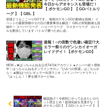
今日からデオキシスも登場だ！
【 ポケモンGO 】【 GOバトルリ
ーグ 】【 GBL 】
皆様どうもここぺりGOです。 毎朝ポケモンGOの動画を投稿！ イ
ベントの最新情報やその日の重要事項を解説！ GBLの対戦動画も投
稿中！ スーパーリーグ ハイパーリーグ マスターリーグ のバト
ルを配信しています バトルで勝つために必...
速報！○の倍数で色違い確定!?大
イベント
エラー祭りのゲンシカイオーガ
レイドデイ！【ポケモンGO】
NEW→★はっちゃんねる公式TikTokアカウント ●メンバー続々増加
中！はっちゃんねるオンラインサロン『ひみつの部屋』はこちらか
ら！ ●(株)はつだレギュラー出演ラジオ（メインパーソナリティ）
『はっしん！！夢を掴マネーとfea...
確認急げ！今絶対にやっておきたいロケ
ット団まとめ！超強化組を見逃すな！【
ポケモンGO 】【 GOバトルリーグ 】【