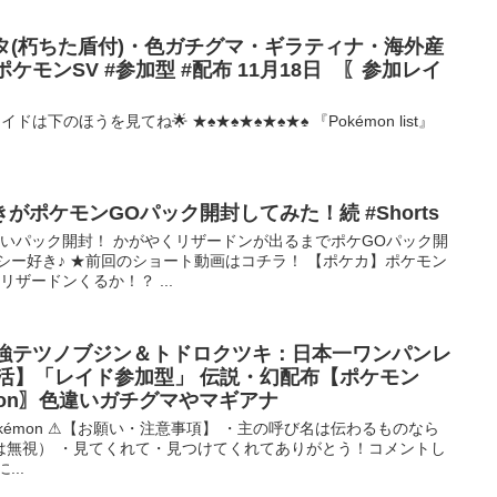
ンタ(朽ちた盾付)・色ガチグマ・ギラティナ・海外産
 #ポケモンSV #参加型 #配布 11月18日 〖参加レイ
188」 色レイドは下のほうを見てね🌟 ★♠★♠★♠★♠★♠ 『Pokémon list』
ポケモンGOパック開封してみた！続 #Shorts
いパック開封！ かがやくリザードンが出るまでポケGOパック開
シー好き♪ ★前回のショート動画はコチラ！ 【ポケカ】ポケモン
リザードンくるか！？ ...
最強テツノブジン＆トドロクツキ：日本一ワンパンレ
活】「レイド参加型」 伝説・幻配布【ポケモン
émon〗色違いガチグマやマギアナ
pokémon ⚠【お願い・注意事項】 ・主の呼び名は伝わるものなら
は無視） ・見てくれて・見つけてくれてありがとう！コメントし
..