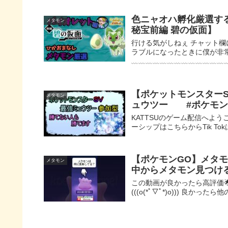
色ニャオハ孵化厳選する
メタモン
秘宝前編 碧の仮面】
行ける気がしねぇ チャット
ラブルになったときに僕が非
﹏﹏﹏﹏﹏﹏﹏﹏﹏﹏﹏﹏﹏﹏﹏
【ポケットモンスター
メタモン
ュウツー #ポケモ
KATTSUのゲーム配信へようこそ 
ーシップはこちらから ​Tik To
【ポケモンGO】メタ
メタモン
中からメタモン見つける
この動画が良かったら高評価
(((o(*ﾟ▽ﾟ*)o))) 良かったら