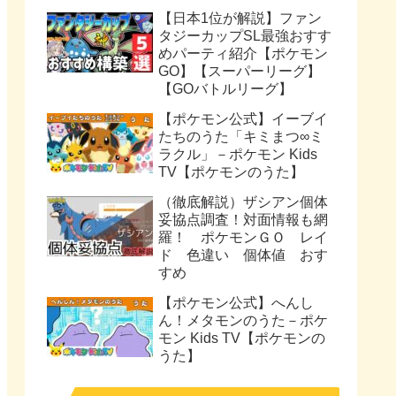
【日本1位が解説】ファン
タジーカップSL最強おすす
めパーティ紹介【ポケモン
GO】【スーパーリーグ】
【GOバトルリーグ】
【ポケモン公式】イーブイ
たちのうた「キミまつ∞ミ
ラクル」－ポケモン Kids
TV【ポケモンのうた】
（徹底解説）ザシアン個体
妥協点調査！対面情報も網
羅！ ポケモンＧＯ レイ
ド 色違い 個体値 おす
すめ
【ポケモン公式】へんし
ん！メタモンのうた－ポケ
モン Kids TV【ポケモンの
うた】