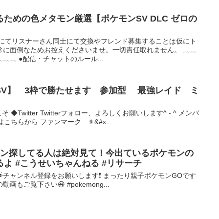
ための色メタモン厳選【ポケモンSV DLC ゼロの
欄にてリスナーさん同士にて交換やフレンド募集することは仮にト
常に面倒なためお控えくださいませ。一切責任取れません。 ﹏﹏
﹏ ●配信・チャットのルール...
SV】 3枠で勝たせます 参加型 最強レイド ミ
ン
◆Twitter Twitterフォロー、よろしくお願いします^ - ^ メンバ
kはこちらから ファンマーク ⚜️&#x...
モン探してる人は絶対見て！今出ているポケモンの
よ #こうせいちゃんねる #リサーチ
チャンネル登録をお願いします❗️ まったり親子ポケモンGOです
他の動画もご覧下さい😆 #pokemong...