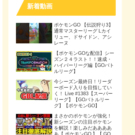
新着動画
ポケモンGO 【伝説狩り3】
通常マスターリーグ Lカイ
リュー、ドサイドン、アシ
レーヌ
【ポケモンGOな配信】シー
ズン２４ラスト！！速成・
ハイパーリーグ編【GOバト
ルリーグ】
今シーズン最終日！リーダ
ーボード入りを目指してい
く！ Live #1383【スーパー
リーグ】【GOバトルリー
グ】【ポケモンGO】
まさかのポケモンが強化！
新シーズンの注目ポケモン
を解説！楽しみだああああ
あ【 ポケモンGO 】【 GO