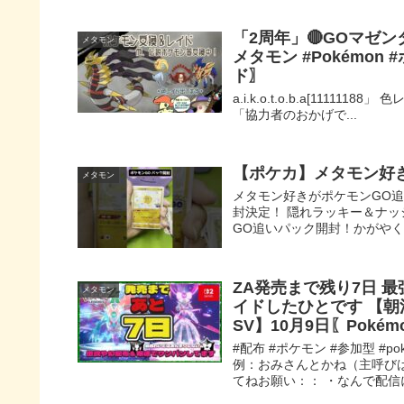
「2周年」🔴GOマゼ
メタモン
メタモン #Pokémon
ド〗
a.i.k.o.t.o.b.a[11111
「協力者のおかげで...
【ポケカ】メタモン好きが
メタモン
メタモン好きがポケモンGO追
封決定！ 隠れラッキー＆ナッ
GO追いパック開封！かがやく
ZA発売まで残り7日 
メタモン
イドしたひとです 【朝
SV】10月9日〖Pok
#配布 #ポケモン #参加型 #
例：おみさんとかね（主呼び
てねお願い：： ・なんで配信に.