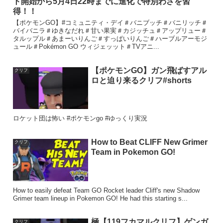
ト開始から5月4日22時までに進化で特別わざを習
得！！
【ポケモンGO】#コミュニティ・デイ＃バニブッチ＃バニリッチ＃
バイバニラ＃ゆきなだれ＃甘い果実＃カジッチュ＃アップリュー＃
タルップル＃あまーいりんご＃すっぱいりんご＃ハーブルアーモジ
ュール＃Pokémon GO ウィジェッット＃TVアニ...
【ポケモンGO】ガン飛ばすアル
クリフ
ロと迫り来るクリフ#shorts
ロケット団は怖い #ポケモンgo #ゆっくり実況
How to Beat CLIFF New Grimer
クリフ
Team in Pokemon GO!
How to easily defeat Team GO Rocket leader Cliff's new Shadow
Grimer team lineup in Pokemon GO! He had this starting s...
極【119フカマルクリフ】ゲンガ
クリフ