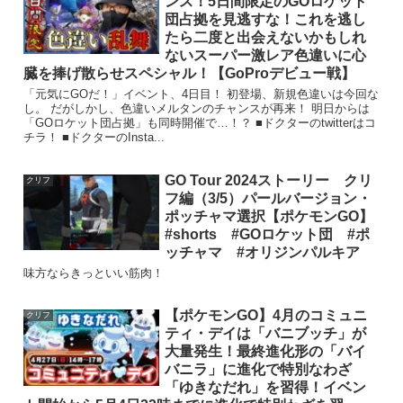
ンス！5日間限定のGOロケット
団占拠を見逃すな！これを逃し
たら二度と出会えないかもしれ
ないスーパー激レア色違いに心
臓を捧げ散らせスペシャル！【GoProデビュー戦】
「元気にGOだ！」イベント、4日目！ 初登場、新規色違いは今回な
し。 だがしかし、色違いメルタンのチャンスが再来！ 明日からは
「GOロケット団占拠」も同時開催で…！？ ■ドクターのtwitterはコ
チラ！ ■ドクターのInsta...
GO Tour 2024ストーリー クリ
クリフ
フ編（3/5）パールバージョン・
ポッチャマ選択【ポケモンGO】
#shorts #GOロケット団 #ポ
ッチャマ #オリジンパルキア
味方ならきっといい筋肉！
【ポケモンGO】4月のコミュニ
クリフ
ティ・デイは「バニブッチ」が
大量発生！最終進化形の「バイ
バニラ」に進化で特別なわざ
「ゆきなだれ」を習得！イベン