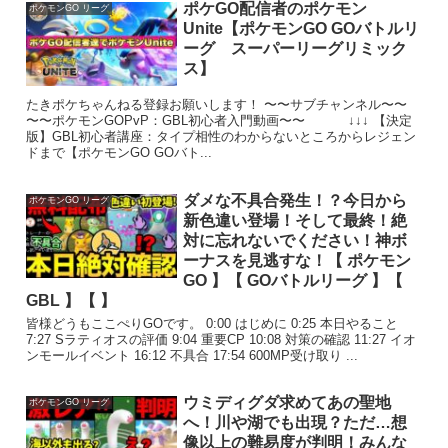
ポケGO配信者のポケモン
ポケモンGO リーグ
Unite【ポケモンGO GOバトルリ
ーグ スーパーリーグリミック
ス】
たきポケちゃんねる登録お願いします！ 〜〜サブチャンネル〜〜
〜〜ポケモンGOPvP：GBL初心者入門動画〜〜 ↓↓↓ 【決定
版】GBL初心者講座：タイプ相性のわからないところからレジェン
ドまで【ポケモンGO GOバト...
ダメな不具合発生！？今日から
ポケモンGO リーグ
新色違い登場！そして最終！絶
対に忘れないでください！神ボ
ーナスを見逃すな！【 ポケモン
GO 】【 GOバトルリーグ 】【
GBL 】【 】
皆様どうもここぺりGOです。 0:00 はじめに 0:25 本日やること
7:27 Sラティオスの評価 9:04 重要CP 10:08 対策の確認 11:27 イオ
ンモールイベント 16:12 不具合 17:54 600MP受け取り ...
ウミディグダ求めてあの聖地
ポケモンGO リーグ
へ！川や湖でも出現？ただ…想
像以上の難易度が判明！みんな