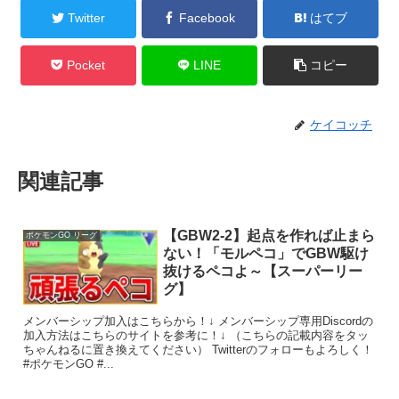
Twitter
Facebook
はてブ
Pocket
LINE
コピー
ケイコッチ
関連記事
【GBW2-2】起点を作れば止まら
ポケモンGO リーグ
ない！「モルペコ」でGBW駆け
抜けるペコよ～【スーパーリー
グ】
メンバーシップ加入はこちらから！↓ メンバーシップ専用Discordの
加入方法はこちらのサイトを参考に！↓ （こちらの記載内容をタッ
ちゃんねるに置き換えてください） Twitterのフォローもよろしく！
#ポケモンGO #...