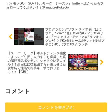
ポケモンGO GOバトルリーグ シーズン9 Twitterもよかったらフ
ォローしてください！ @KimagurePokeGo
プログラミングソフト ティア表（はじ
プロ、Scratch他）#tier表#ティア#tierリ
スト#ティアリスト#ティア表#ランキン
グ#格付け#格付けミーム#ランク付け#プ
チコン#はじプロ#スクラッチ
【スーパーリーグ】ボルトチェンジ強化
によってゴリ押し火力すらも獲得した真
の脳筋電気ポケモン、シャドウレアコイ
ル！！高回転に技範囲すらも兼ね備えた
攻撃特化性能で相手を一撃で葬り去
る！！【GBL】
コメント
コメントを書き込む