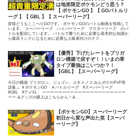
は地形限定ポケモンどう思う？
【 ポケモンGO 】【 GOバトルリ
ーグ 】【 GBL 】【 スーパーリーグ】
皆様どうもここぺりGOです。 ポケモンGOのバトル動画を投稿して
います。 スーパーリーグ ハイパーリーグ マスターリーグ のバ
トルを配信しています。 バトルで勝つために必要な基本的な知識か
ら最高ランクになるために必要な上級者向けのテク...
【優秀】下げたレートをブリガ
ポケモンGO リーグ
ロン構築で戻すぞ！！いまの草
タイプ最強はこいつか？！
【GBL】【スーパーリーグ】
今日の構築 ブリガロン、ジュゴン、ユキメノコ みんポケのPvP用
語集→ ＃ポケモンGO ＃バトルリーグ #スーパーリーグ
#GBL #アメXL ーーーーーーーーーーーーーーーーーーーーー
ーー ⇊グッズの購入はこちらから！⇊ ...
【ポケモンGO】スーパーリーグ
ポケモンGO リーグ
初日から変な声出た笑【スーパ
ーリーグ】