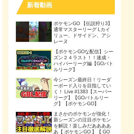
新着動画
ポケモンGO 【伝説狩り3】
通常マスターリーグ Lカイ
リュー、ドサイドン、アシ
レーヌ
【ポケモンGOな配信】シー
ズン２４ラスト！！速成・
ハイパーリーグ編【GOバト
ルリーグ】
今シーズン最終日！リーダ
ーボード入りを目指してい
く！ Live #1383【スーパー
リーグ】【GOバトルリー
グ】【ポケモンGO】
まさかのポケモンが強化！
新シーズンの注目ポケモン
を解説！楽しみだああああ
あ【 ポケモンGO 】【 GO