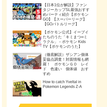
【日本1位が解説】ファン
タジーカップSL最強おすす
めパーティ紹介【ポケモン
GO】【スーパーリーグ】
【GOバトルリーグ】
【ポケモン公式】イーブイ
たちのうた「キミまつ∞ミ
ラクル」－ポケモン Kids
TV【ポケモンのうた】
（徹底解説）ザシアン個体
妥協点調査！対面情報も網
羅！ ポケモンＧＯ レイ
ド 色違い 個体値 おす
すめ
How to catch Yveltal in
Pokemon Legends Z-A