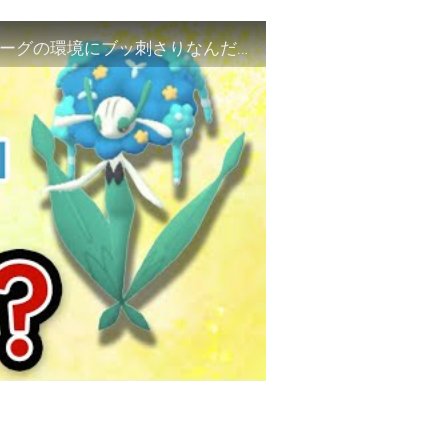
ひやみずを習得したフラージェス、ハイパーリーグの環境にブッ刺さりなんだが【ポケモンGO・GOバトルリーグ】