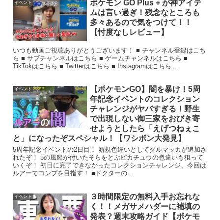
ポケモン GO Plus + が神アイテ
イベント
ムは言い過ぎ！残念なところも
多々あるので気をつけて！！
【忖度なしレビュー】
いつも動画ご視聴ありがとうございます！ ■ チャンネル登録はこち
ら ■ サブチャンネルはこちら ■ ゲームチャンネルはこちら ■
TikTokはこちら ■ Twitterはこちら ■ Instagramはこちら ...
【ポケモンGO】闇を暴け！5周
イベント
年記念イベントのコレクション
チャレンジがヤバすぎる！野生
で出現しない御三家をおびき寄
せようとしたら「えげつねぇこ
と」になったぞスペシャル！【ワシボン大発見】
5周年記念イベントの2日目！ 新規色違いとしてダルマッカが追加さ
れたぞ！ 5の風船が付いたそらをとぶピカチュウの色違いも狙って
いくぞ！ 初日に完了できなかったコレクションチャレンジ、今回は
ルアーでコンプを目指す！ ■ドクターの...
３時間限定の無料入手お忘れな
イベント
く！！メガサメハダーに補填の
発表？週末攻略ガイド【ポケモ