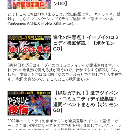
ンGO】
どうもこんにちは! ゆりまること、北山由里です。 ▼チャンネル登
録はこちら！ メンバーシップでライブ配信中!! ✅別チャンネル
YuriGames ANNEX ✅SNS X(旧Twitter) ...
進化の注意点！ イーブイのコミ
イベント
ュデイ徹底解説！ 【ポケモン
GO】
8月14日と15日はイーブイのコミュニティデイが開催されます。 そ
れぞれの進化形で覚える技が違うので、わかりやすく解説してみま
した。 文章と音声はほぼ同じなので、音有りでも無しでも大丈夫で
す。 秋田出身なので、ところどころ秋田訛りのイ...
【絶対ガチれ！】激アツイベン
イベント
ト・コミュニティデイ総集編！
週間イベントまとめ【ポケモン
GO】
2022年のコミュデイ対象ポケモンが全員登場のイベント開催！ ボ
ーナスも濃い内容になってるのでできるだけ参加してください！ メ