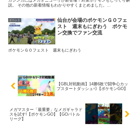
ガシンカにはメガオニゴーリが新登場！対策ポケモンもじっくり解
説。 その他の新着情報もわかりやすくまとめました。...
仙台が会場のポケモンＧＯフェ
イベント
スト 週末もにぎわう ポケモ
ン交換でファン交流
ポケモンＧＯフェスト 週末もにぎわう
【GBL対戦動画】14勝6敗で闘争心カッ
プスタートダッシュ💨【ポケモンGO】
メガマスター「最重要」なメガギャラド
スを試す!【ポケモンGO】【GOバトル
リーグ】