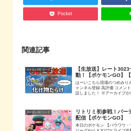
Pocket
関連記事
【生放送】レート3023
ポケモンGO リーグ
動！【ポケモンGO】【
はーいこちら現場のつめみり
ャンネル登録 高評価 コメン
設しました！ ※アーカイブが
リトリミ初参戦！パー
ポケモンGO リーグ
配信【ポケモンGO】
本日のポケモン 【パウワウ・ソ
リーグやります(^^)/ ライブ生