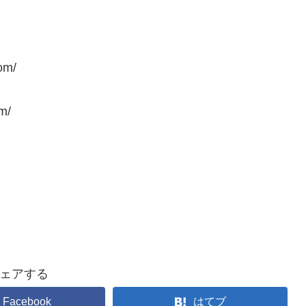
m/​
/​
ェアする
Facebook
はてブ