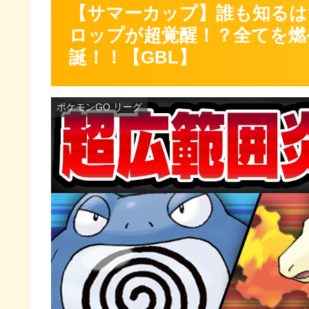
【サマーカップ】誰も知るは
ロップが超覚醒！？全てを燃
誕！！【GBL】
ポケモンGO リーグ