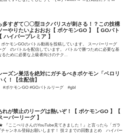
ら多すぎて〇〇型ヨクバリスが刺さる！？この技構
ーやりたいよおおお【 ポケモンGO 】【 GOバト
】【 ハイパープレミア 】
。 ポケモンGOのバトル動画を投稿しています。 スーパーリーグ
ーグ のバトルを配信しています。 バトルで勝つために必要な基
るために必要な上級者向けのテク...
シーズン巣活を絶対にガチるべきポケモン「ベロリ
いく！【生配信】
！ #ポケモンGO #GOバトルリーグ #gbl
れが禁止のリーグは熱いぞ！【 ポケモンGO 】【
スーパーリーグ 】
渋谷店★ 『ここぺりさんのYouTube見てきました！』と言ったら「ガラ
ブチャンネル登録お願いします！ 技２までの回数まとめ ハイパー