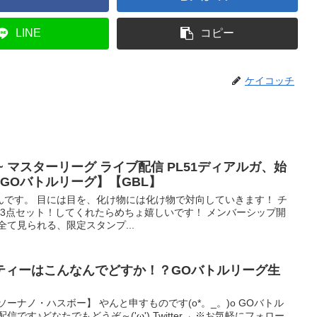
LINE
コピー
ケイコッチ
~ マスターリーグ ライブ配信 PL51ディアルガ、始
GOバトルリーグ】【GBL】
んです。 目には目を、化け物には化け物で対向していきます！ チ
ト3点セット！してくれたらめちょ嬉しいです！ メンバーシップ開
全て見られる、限定スタンプ...
ティーはこんなんでどすか！？GOバトルリーグ生
ーナノ・ハスボー】 やんと申すものです(o*。_。)o GOバトル
配信です♪どなたでもどうぞ～('ω') Twitter→ ※お気軽にフォロー