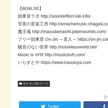
【BGM,SE】
効果音ラボ http://soundeffect-lab.info/​
甘茶の音楽工房 http://amachamusic.chagasi.co
魔王魂 http://maoudamashii.jokersounds.com/​
フリー効果音 On-Jin ～音人～ https://on-jin.com
騒音のない世界 http://noiselessworld.net/​
Music is VFR http://musicisvfr.com/​
いらすとや https://www.irasutoya.com​
ポケモンGO リーグ
シ
Twitter