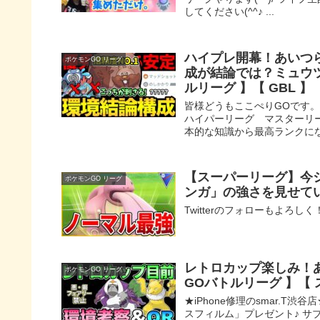
してください(^^♪ ...
ハイプレ開幕！あいつ
ポケモンGO リーグ
成が結論では？ミュウツ
ルリーグ 】【 GBL 
皆様どうもここぺりGOです
ハイパーリーグ マスターリ
本的な知識から最高ランクにな
【スーパーリーグ】今
ポケモンGO リーグ
ンガ」の強さを見せて
Twitterのフォローもよろしく
レトロカップ楽しみ！あ
ポケモンGO リーグ
GOバトルリーグ 】【 
★iPhone修理のsmar.T
スフィルム」プレゼント♪ サ