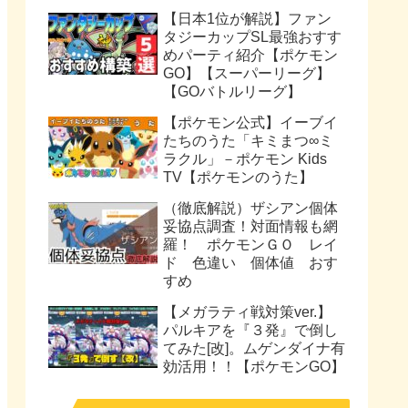
【日本1位が解説】ファン
タジーカップSL最強おすす
めパーティ紹介【ポケモン
GO】【スーパーリーグ】
【GOバトルリーグ】
【ポケモン公式】イーブイ
たちのうた「キミまつ∞ミ
ラクル」－ポケモン Kids
TV【ポケモンのうた】
（徹底解説）ザシアン個体
妥協点調査！対面情報も網
羅！ ポケモンＧＯ レイ
ド 色違い 個体値 おす
すめ
【メガラティ戦対策ver.】
パルキアを『３発』で倒し
てみた[改]。ムゲンダイナ有
効活用！！【ポケモンGO】