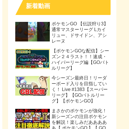
新着動画
ポケモンGO 【伝説狩り3】
通常マスターリーグ Lカイ
リュー、ドサイドン、アシ
レーヌ
【ポケモンGOな配信】シー
ズン２４ラスト！！速成・
ハイパーリーグ編【GOバト
ルリーグ】
今シーズン最終日！リーダ
ーボード入りを目指してい
く！ Live #1383【スーパー
リーグ】【GOバトルリー
グ】【ポケモンGO】
まさかのポケモンが強化！
新シーズンの注目ポケモン
を解説！楽しみだああああ
あ【 ポケモンGO 】【 GO