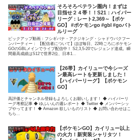
そろそろベテラン圏内！まずは
カイリュー
目指せ２４帯！！S21：ハイパー
リーグ：レート2,369～【ポケ
GO】 #ポケモンgo #gbl #goバト
ルリーグ
ピックアップ動画：フシギバナ・アクジキング・シャドウバクフー
ンパーティー： 【配信者について】ほぼ毎日、22時ごろにポケモン
GOのGBLメインでライブ配信中！ S2,3,5-20でレジェンド達成。瞬
間最高成績はS12で世界2位、日本1...
【26帯】カイリューで今シーズ
カイリュー
ン最高レートを更新しました！
【ハイパーリーグ】【ポケモン
GO】
高評価とチャンネル登録もよろしくお願いします！ ◆ ハイパーリ
ーグ考察記事 ◆ ゆふいんの週レポート ◆ Twitter ◆ メンバーシッ
プやってます！ ◆ Amazon 欲しいものリスト ◆ お問い合わせはこ
ちら...
【ポケモンGO】カイリュー以上
カイリュー
の火力！新実装シャリタツ！