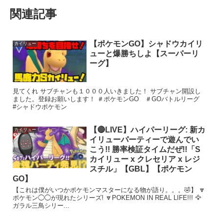
関連記事
【ポケモンGO】シャドウカイリ
カイリュー
ューと爆勝ちしよ【スーパーリ
ーグ】
見てくれ サブチャンも１０００人いきました！ サブチャン開設し
ました。登録お願いします！ ＃ポケモンGO ＃GOバトルリーグ
#シャドウポケモン
【🔴LIVE】ハイパーリーグ: 新カ
カイリュー
イリューパーティーで遊んでい
こう!! 勝率検証タイムだぜ!!「S
カイリュー x クレセリア x レジ
スチル」【GBL】【ポケモン
GO】
【これは僕がいつかポケモンマスターになる物が語り。。。🤣】 🔽
ポケモン◯◯が現れたシリーズ! 🔽POKEMON IN REAL LIFE!!! 🦅
ガラル三鳥シリー...