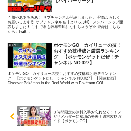
【ハイパーリーグ】
４勝やあああああ！ サブチャンネル開設しました。 登録よろしく
お願いします😊 サブチャンネル名【とりっぷN】 メンバーシップ開
設しました！ これで君も岐阜県民になれちゃうぞ☆ 登録はこちら
から↓ Twitt...
ポケモンGO カイリューの技！
カイリュー
おすすめ技構成と厳選ランキン
グ 【ポケモンゲットだぜ！チ
ャンネル NO.027】
ポケモンGO カイリューの技！おすすめ技構成と厳選ランキン
グ 【ポケモンゲットだぜ！チャンネル NO.027】 【関連動画】
Discover Pokémon in the Real World with Pokémon GO! ...
３時間限定の無料入手お忘れなく！！メ
ガサメハダーに補填の発表？週末攻略ガ
イド【ポケモンGO】