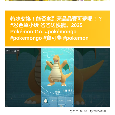
特殊交換！能否拿到亮晶晶寶可夢呢！？
#彩色筆小璦 爸爸送快龍。2025
Pokémon Go. #pokémongo
#pokemongo #寶可夢 #pokemon
カイリュー
2025.09.07
2025.09.05