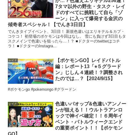
か…？色違えエリキテル256連！
7タマ以外の野生・タスク・レイ
ドのすべてに挑戦して自ら「ゾ
ーン」に入って爆発する金沢の
傾奇者スペシャル！【でんき3日目】
でんきタイプイベント、3日目！ 新規色違いはエリキテル＆カプ・
コケコ！ 初登場のポケモンは今回はなし。 雪にも負けず3日目もタ
スクメインで色違いを狙ったら…！？ ■ドクターのtwitterはコチ
ラ！ ■ドクターのInstagra...
【ポケモンGO】レイドバトル
レイド
編：レポート13「⭐︎５グラード
ン」じしん４連続！？調整され
たのでは…？【2024/9/15】
#ポケモンgo #pokemongo #グラードン
色違いバオップ&色違いアンノー
レイド
ンが狙える！！ウルトラアンロ
ックで神イベ確定！！６周年イ
ベント・バトルウィークエンド
の重要ポイント！！【ポケモン
GO】