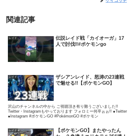
ケイコッチ
関連記事
伝説レイド戦「カイオーガ」17
レイド
人で討伐‼️#ポケモンgo
ザシアンレイド、怒涛の23連戦
レイド
で魅せる!!【ポケモンGO】
沢山のチャンネルの中から ご視聴頂き有り難うございました!!
Twitter・Instagramもやっております フォロミー何卒ぉぉ!! ●Twitter
●Instagram #ポケモンGO #PokémonGO #ポケモン
【ポケモンGO】またやったん
レイド