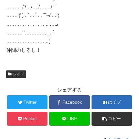
………./‘/…/…./……./¨¯
……..(’(…´…´…. ¯~/‘…’)
……………………..‘…../
……….’’…………. _.·´
……………………..(
仲間のしるし！
レイド
シェアする
Twitter
Facebook
はてブ
Pocket
LINE
コピー