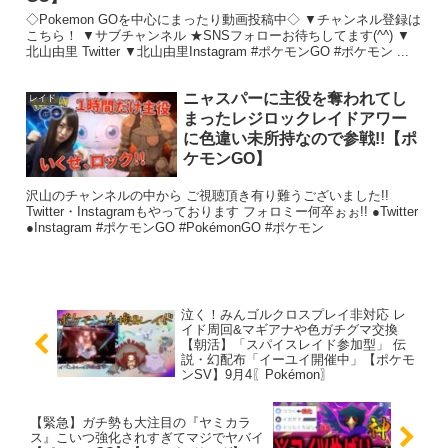
◇Pokemon GOを中心にまったり動画投稿中◇ ▼チャンネル登録は
こちら！ ▼サブチャンネル ★SNSフォローお待ちしてます(^^) ▼
北山由里 Twitter ▼北山由里Instagram #ポケモンGO #ポケモン ...
ニャスパーに主役を奪われてし
レイド
まったレジロックレイドアワー
に色違い未所持なので参戦!!【ポ
ケモンGO】
沢山のチャンネルの中から ご視聴頂き有り難うございました!!
Twitter・Instagramもやっております フォロミー何卒ぉぉ!! ●Twitter
●Instagram #ポケモンGO #PokémonGO #ポケモン
泣く！みんゴルクロスプレイ非対応 レ
イド周回&マギアナや色ガチグマ交換
【朝活】「スパイスレイド参加型」 伝
説・幻配布「イーユイ開催中」【ポケモ
ンSV】9月4〖Pokémon〗
【緊急】ガチ勢も大注目の『ヤミカラ
ス』こいつ強化されすぎてマジでヤバイ