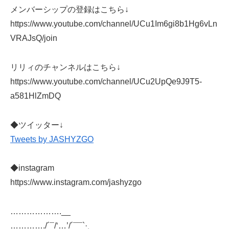
メンバーシップの登録はこちら↓
https://www.youtube.com/channel/UCu1Im6gi8b1Hg6vLn
VRAJsQ/join
リリィのチャンネルはこちら↓
https://www.youtube.com/channel/UCu2UpQe9J9T5-
a581HlZmDQ
◆ツイッター↓
Tweets by JASHYZGO
◆instagram
https://www.instagram.com/jashyzgo
……………….__
…………./´¯/‘…’/´¯¯`·¸