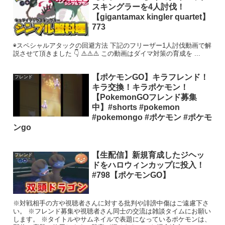
スキングラーを4人討伐！
【gigantamax kingler quartet】
773
◉スペシャルアタックの回避方法 下記のフリーザー1人討伐動画で解
説させて頂きました 👇 ⚠️⚠️⚠️ この動画はダイマ対策の育成を ...
【ポケモンGO】キラフレンド！
フレンド
キラ交換！キラポケモン！
【PokemonGOフレンド募集
中】#shorts #pokemon
#pokemongo #ポケモン #ポケモ
ンgo
【生配信】新規育成したジヘッ
フレンド
ドをハロウィンカップに投入！
#798【ポケモンGO】
※対戦相手の方や視聴者さんに対する批判や誹謗中傷はご遠慮下さ
い。 ※フレンド募集や視聴者さん同士の交流は雑談タイムにお願い
します。 ※タイトルやサムネイルで表題になっているポケモンは、