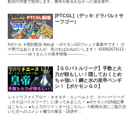
配信の序盤で使用します。勝率が振るわなかった場合途中...
[PTCGL]（デッキ:ドラパルトサ
フレンド
ーフゴー）
#ポケカ ＃開封配信 #ptcgl ・ポケモンGOフレンド募集中です！ ガ
チ勢ではありませんが、良ければおねがいします！ 418362673113 -
-----------------ゆうきんぐの基本情報--------------...
【ＧＯバトルリーグ】手数と火
フレンド
力が頼もしい！隠しておくとめ
ちゃ強い！鋼と水の皇帝ペンギ
ン！【ポケモンＧＯ】
シャドウファイアロー・オオタチ・エンペルトで、スーパーリーグ
（ＧＯばバトルリーグ）に潜ってみました！ ●ポケモンの詳細記事
はこちら↓↓ ●ちょろのツイッターはこちら↓↓ ※動画出演にご協力頂
いた方へのコメント欄での暴言・誹謗中...