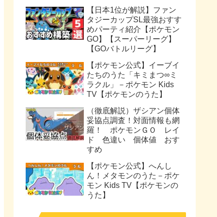
【日本1位が解説】ファン
タジーカップSL最強おすす
めパーティ紹介【ポケモン
GO】【スーパーリーグ】
【GOバトルリーグ】
【ポケモン公式】イーブイ
たちのうた「キミまつ∞ミ
ラクル」－ポケモン Kids
TV【ポケモンのうた】
（徹底解説）ザシアン個体
妥協点調査！対面情報も網
羅！ ポケモンＧＯ レイ
ド 色違い 個体値 おす
すめ
【ポケモン公式】へんし
ん！メタモンのうた－ポケ
モン Kids TV【ポケモンの
うた】