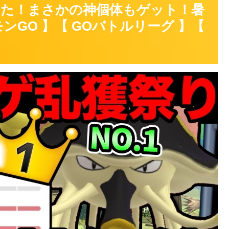
た！まさかの神個体もゲット！暑
ンGO 】【 GOバトルリーグ 】【