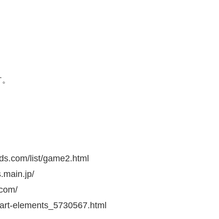
す。
.com/list/game2.html
ain.jp/
com/
ipart-elements_5730567.html