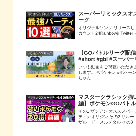
スーパーリミックスオ
ポケモンGO リーグ
ーグ
オリジナルソング リリースしました
カウント24Rainbowjr Twit
【GOバトルリーグ配信】レ
ポケモンGO リーグ
#short #gbl #
いつも動画をご視聴いただき
します。 #ポケモン #ポケモンgo 
ちゃん
マスタークラシック強い
ポケモンGO リーグ
編】ポケモンGOバト
その1 ザシアン オススメパ
ティナオリジン その2 ザル
ザルード メルメタル その3 ト