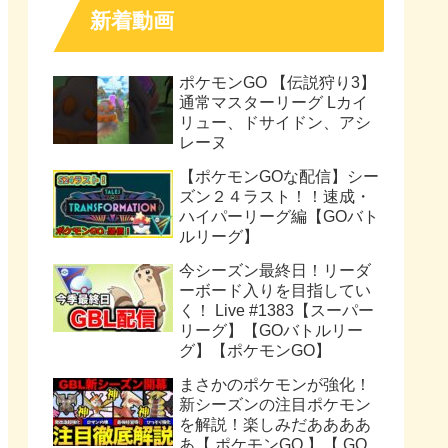
新着動画
ポケモンGO 【伝説狩り3】
通常マスターリーグ Lカイ
リュー、ドサイドン、アシ
レーヌ
【ポケモンGOな配信】シー
ズン２４ラスト！！速成・
ハイパーリーグ編【GOバト
ルリーグ】
今シーズン最終日！リーダ
ーボード入りを目指してい
く！ Live #1383【スーパー
リーグ】【GOバトルリー
グ】【ポケモンGO】
まさかのポケモンが強化！
新シーズンの注目ポケモン
を解説！楽しみだああああ
あ【 ポケモンGO 】【 GO