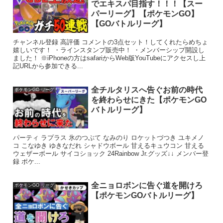
でエキスパ目指す！！！【スー
パーリーグ】【ポケモンGO】
【GOバトルリーグ】
チャンネル登録 高評価 コメントの3点セット！してくれたらめちょ
嬉しいです！ ・ラインスタンプ販売中！ ・メンバーシップ開設し
ました！ ※iPhoneの方はsafariからWeb版YouTubeにアクセスし上
記URLから参加できる...
全チルタリスへ告ぐお前の時代
ポケモンGO リーグ
を終わらせにきた【ポケモンGO
バトルリーグ】
パーティ ラプラス 氷のつぶて なみのり ロケットづつき ユキメノ
コ こなゆき ゆきなだれ シャドウボール 甘えるキュウコン 甘える
ウェザーボール サイコショック 24Rainbow Jr.グッズ↓↓ メンバー登
録 ポケ...
全ニョロボンに告ぐ道を開けろ
ポケモンGO リーグ
【ポケモンGOバトルリーグ】