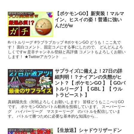
【ポケモンGO】新実装！マルマ
ポケモンGO リーグ
イン、ヒスイの姿！普通に強い
んだがw
#バトルリーグ #ラブラブカップ #ポケモンGO どうも！ここ丸で
す！ 面白コメント、固定コメにする事にしたので、 どんどんよろ
しくですw 是非チャンネル登録と高評価 コメントもよろしくお願い
します！ ★Twitterアカウント ...
サプライズに備えよ！27日の詳
ポケモンGO リーグ
細判明！？ナイアンの失態がヒ
ント？【 ポケモンGO 】【 GOバ
トルリーグ 】【 GBL 】【 ウル
トラビースト 】
真鍋陽先生（対戦よろしくお願いします） 皆様どうもここぺりGO
です。 ポケモンGOのバトル動画を投稿しています。 スーパーリー
グ ハイパーリーグ マスターリーグ のバトルを配信していま
す。 バトルで勝つために必要な基本的な知識から...
【生放送】シャドウリザードン
ポケモンGO リーグ