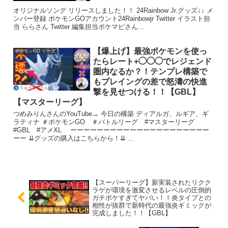
オリジナルソング リリースしました！！ 24Rainbow Jr.グッズ↓↓ メ
ンバー登録 ポケモンGOアカウント24Rainbowjr Twitter イラスト担
当 ららさん Twitter 編集担当ポケマピさん...
【爆上げ】最強ポケモンを使っ
ポケモンGO リーグ
たらレート+◯◯◯でレジェンド
圏内なるか？！テンプレ構築で
もプレイングの差で怒濤の快進
撃を見せつける！！【GBL】
【マスターリーグ】
つめみりんさんのYouTube→ 今日の構築 ディアルガ、ルギア、ギ
ラティナ ＃ポケモンGO ＃バトルリーグ #マスターリーグ
#GBL #アメXL ーーーーーーーーーーーーーーーーーーーーー
ーー ⇊グッズの購入はこちらから！⇊ ...
【スーパーリーグ】新実装されたリクク
ラゲが環境を激変させるレベルの圧倒的
ガチポケすぎてヤバい！！炎タイプとの
相性が抜群で新時代の最強炎ギミックが
完成しました！！【GBL】