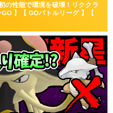
初の性能で環境を破壊！リククラ
GO 】【 GOバトルリーグ 】【