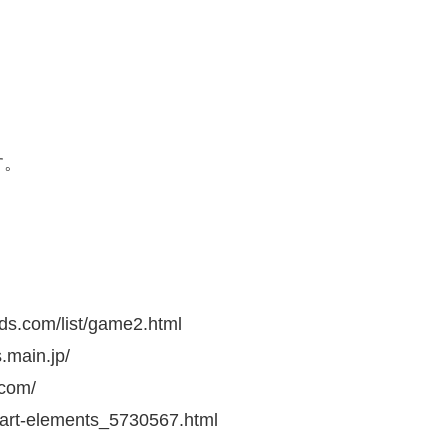
す。
.com/list/game2.html
ain.jp/
com/
ipart-elements_5730567.html