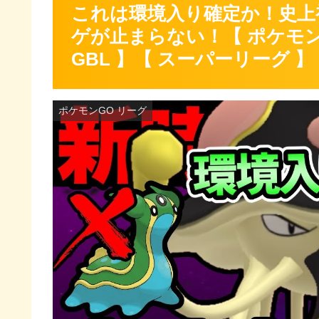
これは環境入り確定か！史上
ゲが止まらない！【 ポケモン
GBL 】【 スーパーリーグ 】
ポケモンGO リーグ