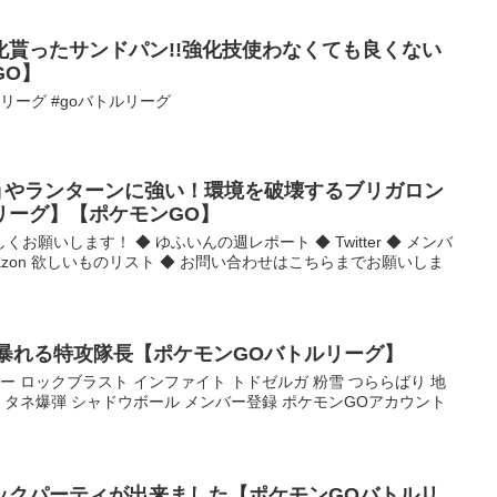
化貰ったサンドパン!!強化技使わなくても良くない
GO】
ルリーグ #goバトルリーグ
ョやランターンに強い！環境を破壊するブリガロン
リーグ】【ポケモンGO】
願いします！ ◆ ゆふいんの週レポート ◆ Twitter ◆ メンバ
azon 欲しいものリスト ◆ お問い合わせはこちらまでお願いしま
！暴れる特攻隊長【ポケモンGOバトルリーグ】
ー ロックブラスト インファイト トドゼルガ 粉雪 つららばり 地
 タネ爆弾 シャドウボール メンバー登録 ポケモンGOアカウント
ックパーティが出来ました【ポケモンGOバトルリ