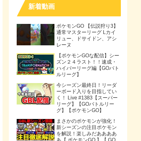
新着動画
ポケモンGO 【伝説狩り3】
通常マスターリーグ Lカイ
リュー、ドサイドン、アシ
レーヌ
【ポケモンGOな配信】シー
ズン２４ラスト！！速成・
ハイパーリーグ編【GOバト
ルリーグ】
今シーズン最終日！リーダ
ーボード入りを目指してい
く！ Live #1383【スーパー
リーグ】【GOバトルリー
グ】【ポケモンGO】
まさかのポケモンが強化！
新シーズンの注目ポケモン
を解説！楽しみだああああ
あ【 ポケモンGO 】【 GO