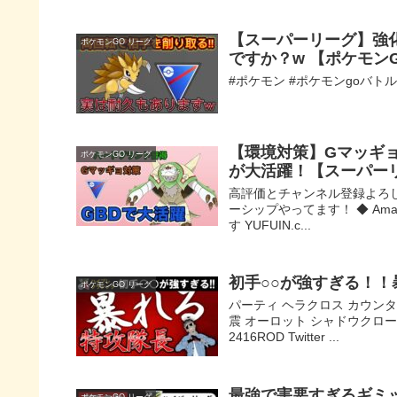
【スーパーリーグ】強
ポケモンGO リーグ
ですか？w 【ポケモン
#ポケモン #ポケモンgoバト
【環境対策】Gマッギ
ポケモンGO リーグ
が大活躍！【スーパー
高評価とチャンネル登録よろしくお
ーシップやってます！ ◆ Am
す YUFUIN.c...
初手○○が強すぎる！
ポケモンGO リーグ
パーティ ヘラクロス カウンタ
震 オーロット シャドウクロー
2416ROD Twitter ...
最強で害悪すぎるギミ
ポケモンGO リーグ