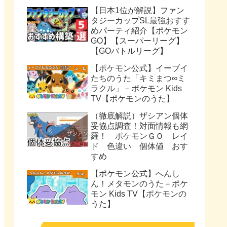
【日本1位が解説】ファン
タジーカップSL最強おすす
めパーティ紹介【ポケモン
GO】【スーパーリーグ】
【GOバトルリーグ】
【ポケモン公式】イーブイ
たちのうた「キミまつ∞ミ
ラクル」－ポケモン Kids
TV【ポケモンのうた】
（徹底解説）ザシアン個体
妥協点調査！対面情報も網
羅！ ポケモンＧＯ レイ
ド 色違い 個体値 おす
すめ
【ポケモン公式】へんし
ん！メタモンのうた－ポケ
モン Kids TV【ポケモンの
うた】