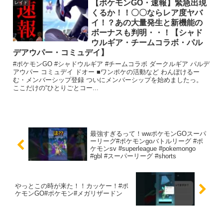
【ポケモンGO・速報】緊急出現
レイド
くるか！！〇〇ならレア度ヤバ
イ！？あの大量発生と新機能の
ボーナスも判明・・！【シャド
ウルギア・チームコラボ・パル
デアウパー・コミュデイ】
#ポケモンGO #シャドウルギア #チームコラボ ダークルギア パルデ
アウパー コミュデイ ドオー ■ワンポケの活動など わんぽけるー
む・メンバーシップ登録 ついにメンバーシップを始めましたっ。
ここだけの“ひとりごとコー...
最強すぎるって！wwポケモンGOスーパ
ーリーグ#ポケモンgoバトルリーグ #ポ
ケモンsv #superleague #pokemongo
#gbl #スーパーリーグ #shorts
やっとこの時が来た！！カッケー！#ポ
ケモンGO#ポケモン#メガリザードン