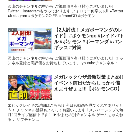
沢山のチャンネルの中から ご視聴頂き有り難うございました!!
Twitter・Instagramもやっております フォロミー何卒ぉぉ!! ●Twitter
●Instagram #ポケモンGO #PokémonGO #ポケモン
【2人討伐！メガボーマンダのレ
レイド
イド】 #ポケモンgo #レイドバト
ル #ポケモン #ボーマンダ #バン
ギラス #対策
沢山のチャンネルの中から ご視聴頂き有り難うございました!! チャ
ンネル登録と高評価をお待ちしています。 youtubeチャンネル：
メガレックウザ最新対策まとめ!!
レイド
イベント前日だからしっかり備
えようぜぇぇ!!!【ポケモンGO】
エピックレイドの詳細はこちら!↓ 今日も動画を見てくれてありがと
う！ チャンネル登録もよろしくお願いします ! メンバーシップで毎
月2回ライブ配信中です！ ▶やまだの別チャンネル ゲームちゃんね
る： サブチャン...