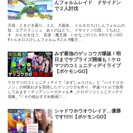
んフォルムレイド ドサイドン
で２人討伐
天候、ときどき曇り。２人、大親友。 トルネロスけしんフォルムの
技、エアスラッシュ あくのはどう。 ドサイドンの技、うちおと
す がんせきほう。 音楽：魔王魂 いかなごのうた #ポケモンGO
#トルネロスけしんフォルム #２人 #魔王...
みず最強のゲッコウガ爆誕！明
レイド
日までサプライズ開催も！ケロ
マツのコミュニティデイライブ
【ポケモンGO】
ケロマツのコミュニティデイで『みずしゅりけん』と『ハイドロカ
ノン』のW新わざを習得したゲッコウガを作り、早速バトルで使用
してみます！ディアンシーガチャも🌟 _ケロマツコミュニティデイ
攻略_ *▽その他おすすめ動画▽...
シャドウホウオウレイド…優勝
レイド
です!!!!!!【ポケモンGO】