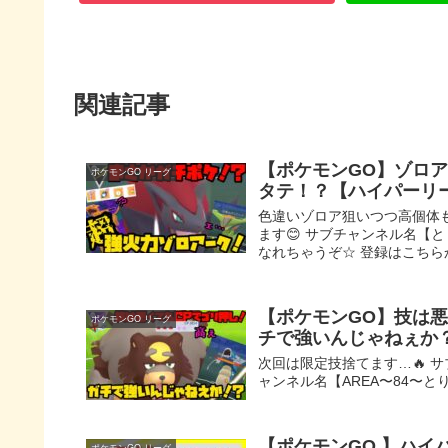
関連記事
【ポケモンGO】ゾロ
ポケモンGO リーグ
タテ！？【ハイパーリ
色違いゾロア狙いつつ高個体
ます😊 サブチャンネル名【
なれちゃうぞ☆ 登録はこちらから
【ポケモンGO】技は
ポケモンGO リーグ
チで強いんじゃねぇか
次回は限定技捨てます…🔥 
ャンネル名【AREA〜84〜とりっぷ
【ポケモンGO 】ハ
ポケモンGO リーグ