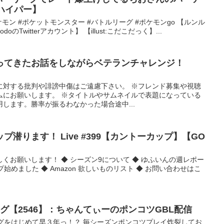
ハイパー】
o #ポケモン #ポケットモンスター #バトルリーグ #ポケモンgo 【ルンル
odoのTwitterアカウント】 【illust:こだこだっく】...
ってきたお話をしながらベテランチャレンジ！
に対する批判や誹謗中傷はご遠慮下さい。 ※フレンド募集や視聴
ムにお願いします。 ※タイトルやサムネイルで表題になっている
します。勝率が振るわなかった場合途中...
潜ります！ Live #399【カントーカップ】【GO
くお願いします！ ◆ シーズン9について ◆ ゆふいんの週レポー
ーシップ始めました ◆ Amazon 欲しいものリスト ◆ お問い合わせはこ
グ【2546】：ちゃんてぃーのポンコツGBL配信
グをはじめて早３年っ！？ 毎シーズンポンコツプレイ炸裂してお