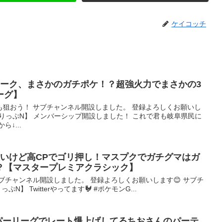
ケイコッチ
アーク、まさかのガチポケ！？超強火力でまさかの3
ーグ】
も狙おう！ サブチャンネル開設しました。 登録よろしくお願いし
とりっぷN】 メンバーシップ開設しました！ これで君も岐阜県民に
↓...
悪いけど高CPでゴリ押し！マスプクでガチグマはガ
？【マスタープレミアクラシック】
サブチャンネル開設しました。 登録よろしくお願いします😊 サブチ
N】 Twitterやってます🐓 #ポケモンG...
イパーリーグでレート爆上げしてるちおさんのパーテ