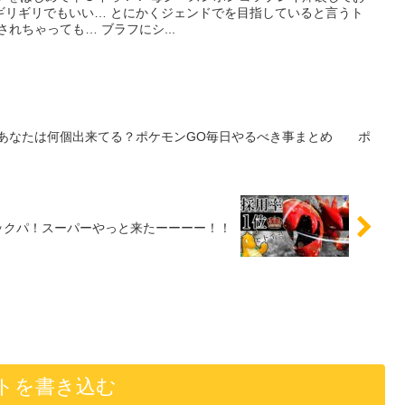
 ギリギリでもいい… とにかくジェンドでを目指していると言うト
れちゃっても… ブラフにシ...
見！あなたは何個出来てる？ポケモンGO毎日やるべき事まとめ ポ
ックパ！スーパーやっと来たーーーー！！
トを書き込む