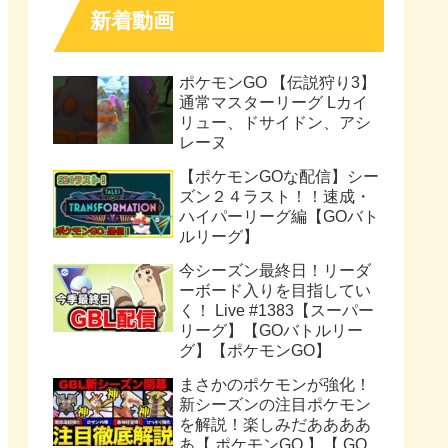
新着動画
ポケモンGO 【伝説狩り3】
通常マスターリーグ Lカイ
リュー、ドサイドン、アシ
レーヌ
【ポケモンGOな配信】シー
ズン２４ラスト！！速成・
ハイパーリーグ編【GOバト
ルリーグ】
今シーズン最終日！リーダ
ーボード入りを目指してい
く！ Live #1383【スーパー
リーグ】【GOバトルリー
グ】【ポケモンGO】
まさかのポケモンが強化！
新シーズンの注目ポケモン
を解説！楽しみだああああ
あ【 ポケモンGO 】【 GO