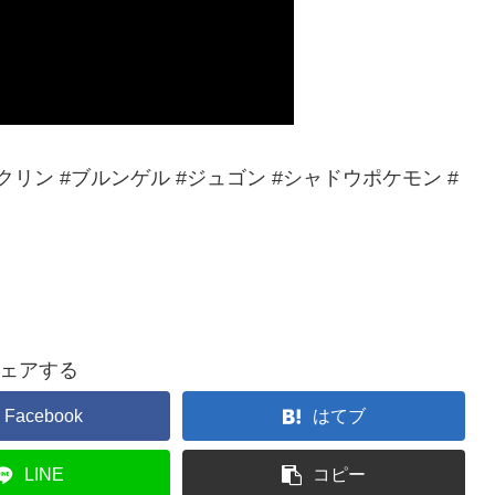
リン #ブルンゲル #ジュゴン #シャドウポケモン #
ェアする
Facebook
はてブ
LINE
コピー