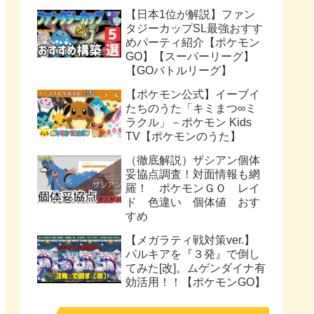
【日本1位が解説】ファン
タジーカップSL最強おすす
めパーティ紹介【ポケモン
GO】【スーパーリーグ】
【GOバトルリーグ】
【ポケモン公式】イーブイ
たちのうた「キミまつ∞ミ
ラクル」－ポケモン Kids
TV【ポケモンのうた】
（徹底解説）ザシアン個体
妥協点調査！対面情報も網
羅！ ポケモンＧＯ レイ
ド 色違い 個体値 おす
すめ
【メガラティ戦対策ver.】
パルキアを『３発』で倒し
てみた[改]。ムゲンダイナ有
効活用！！【ポケモンGO】