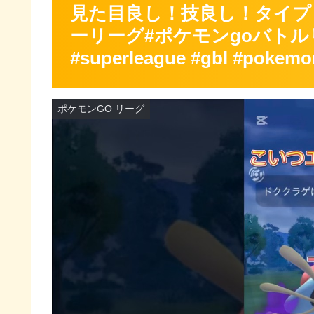
見た目良し！技良し！タイプ
ーリーグ#ポケモンgoバトルリ
#superleague #gbl #pokemo
ポケモンGO リーグ