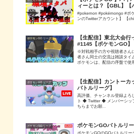
ィーとは？【GBL】【
#pokemon #pokémong
ンのTwitterアカウント】 【chi
【生配信】東北大会行
ポケモンGO リーグ
#1145【ポケモンGO】
※対戦相手の方や視聴者さん
者さん同士の交流は雑談タイ
ポケモンは、配信の序盤で使用
【生配信】カントーカップ
ポケモンGO リーグ
バトルリーグ】
高評価、チャンネル登録よろし
ト ◆ Twitter ◆ メンバ
ちらまでお願...
ポケモンGOバトルリー
ポケモンGO リーグ
ポケモンGOのGOバトルリー