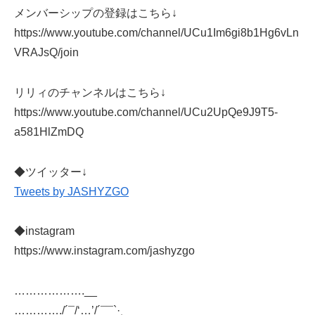
メンバーシップの登録はこちら↓
https://www.youtube.com/channel/UCu1Im6gi8b1Hg6vLn
VRAJsQ/join
リリィのチャンネルはこちら↓
https://www.youtube.com/channel/UCu2UpQe9J9T5-
a581HlZmDQ
◆ツイッター↓
Tweets by JASHYZGO
◆instagram
https://www.instagram.com/jashyzgo
……………….__
…………./´¯/‘…’/´¯¯`·¸