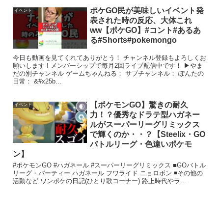
ポケGO民が美味しいイベント発
イベント
表された時の反応、大体これ
ww【ポケGO】#コント#あるあ
る#Shorts#pokemongo
今日も動画を見てくれてありがとう！ チャンネル登録もよろしくお
願いします ! メンバーシップで毎月2回ライブ配信中です！ ▶やま
だの別チャンネル ゲームちゃんねる： サブチャンネル： ぽんたの
日常： &#x25b...
【ポケモンGO】驚きの耐久
イベント
力！？優秀なドラテ型ハガネー
ルがスーパーリーグリミックス
で輝くのか・・？【Steelix・GO
バトルリーグ・色違いポケモ
ン】
#ポケモンGO #ハガネール #スーパーリーグリミックス ■GOバトル
リーグ・パーティー ハガネール フワライド ニョロボン ◾️その他の
活動など ワンポケの日記(ひとり歌コーナー) 路上時代やラ...