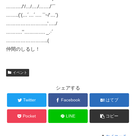
………./‘/…/…./……./¨¯
……..(’(…´…´…. ¯~/‘…’)
……………………..‘…../
……….’’…………. _.·´
……………………..(
仲間のしるし！
イベント
シェアする
Twitter
Facebook
はてブ
Pocket
LINE
コピー