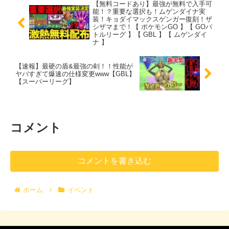
【無料コードあり】最強が無料で入手可
能！？重要な選択も！ムゲンダイナ実
装！キョダイマックスゲンガー復刻！ザ
シザマまで！【 ポケモンGO 】【 GOバ
トルリーグ 】【 GBL 】【 ムゲンダイ
ナ 】
【速報】最硬の盾&最強の剣！！性能が
ヤバすぎて爆速の仕様変更www【GBL】
【スーパーリーグ】
コメント
コメントを書き込む
ホーム
イベント