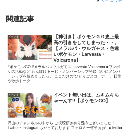
ケイコッチ
関連記事
【神引き】ポケモンＧＯ史上最
イベント
高の引きをしてしまった・・。
【メラルバ・ウルガモス・色違
いポケモン・Larvesta・
Volcarona】
#ポケモンGO #メラルバ #ウルガモス Larvesta Volcarona ■ワンポ
ケの活動など わんぽけるーむ・メンバーシップ登録 ついにメンバ
ーシップを始めましたっ。 ここだけの“ひとりごとコーナー”、日常
や散歩トーク...
イベント無い日は、ムキムキち
イベント
ゃーんす!!【ポケモンGO】
沢山のチャンネルの中から ご視聴頂き有り難うございました!!
Twitter・Instagramもやっております フォロミー何卒ぉぉ!! ●Twitter