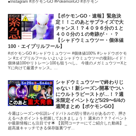
●Instagram #ポケモンGO #PokémonGO #ポケモン
【ポケモンGO・速報】緊急決
イベント
定！！このあとサプライズで大
チャンス！？４０９６分の１と
４００分の１の奇跡が・・？
【シャドウミュウツー・個体値
100・エイプリルフール】
#ポケモンGO #シャドウミュウツー #個体値100% #シャドウポケモ
ン #エイプリルフール いよいよシャドウミュウツーの復刻レイド！
個体値100やリトレーン100も狙うべし。 今後のメガミュウツーXと
Yに向けて厳選チャンス。...
シャドウミュウツーで終わりじ
イベント
ゃない！新シーズン開幕でつい
にウルトラビーストが…！？週
末限定イベントなど5/29〜6/4の
週間まとめ【ポケモンGO】
今週はシーズンや伝説レイドバトルの切り替わりがあるので、押さ
えるべきポイントを把握しておきましょう！ 週末の？？？イベント
や最新情報にも注目です🌟 【質問コーナーにてご紹介した動画】 _
超高速キャッチできる保存版裏ワザ...