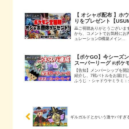
【 オシャボ配布 】ホ
カイリュー
りをプレゼント【USUM 剣
🙇ご視聴ありがとうございま
から、コメントでお気軽にお
ュレーションD構築メイン...
【ポケGO】今シーズン
カイリュー
スーパーリーグ #ポケモンG
【告知】メンバーシップを開
紹介し、7戦バトルをお届け
ふうじ ・シャドウヤミラミ：
ギルガルドとかいう激ヤバすぎるチ