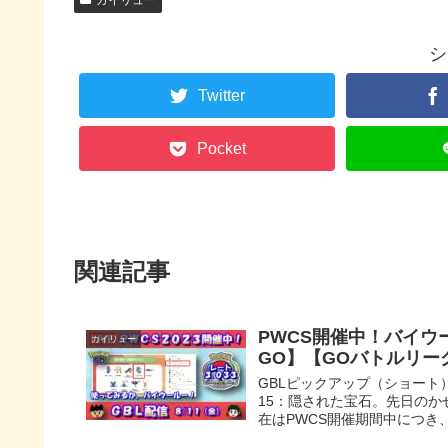
カイリュー
シ
Twitter
Pocket
関連記事
PWCS開催中！バイウ
カイリュー
GO】【GOバトルリーグ】
GBLピックアップ（ショート
15：隠された宝石。先日のか
在はPWCS開催期間中につき、