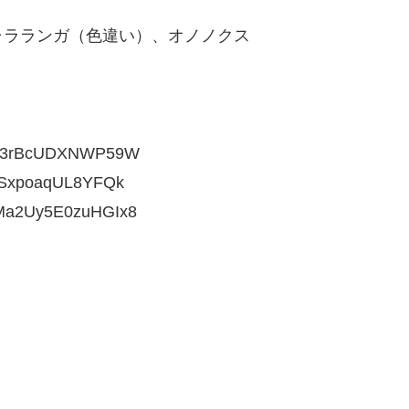
ャラランガ（色違い）、オノノクス
XuD3rBcUDXNWP59W
LSxpoaqUL8YFQk
5Ma2Uy5E0zuHGIx8