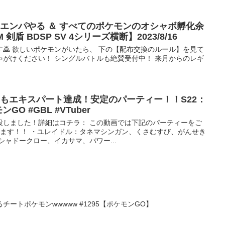
ウエンパやる ＆ すべてのポケモンのオシャボ孵化余
盾 BDSP SV 4シリーズ横断】2023/8/16
す🙇 欲しいポケモンがいたら、 下の【配布交換のルール】を見て
声がけください！ シングルバトルも絶賛受付中！ 来月からのレギ
もエキスパート達成！安定のパーティー！！S22：
O #GBL #VTuber
設しました！詳細はコチラ： この動画では下記のパーティーをご
します！！ ・ユレイドル：タネマシンガン、くさむすび、がんせき
シャドークロー、イカサマ、パワー...
ートポケモンwwwww #1295【ポケモンGO】