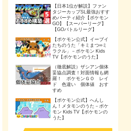
【日本1位が解説】ファン
タジーカップSL最強おすす
めパーティ紹介【ポケモン
GO】【スーパーリーグ】
【GOバトルリーグ】
【ポケモン公式】イーブイ
たちのうた「キミまつ∞ミ
ラクル」－ポケモン Kids
TV【ポケモンのうた】
（徹底解説）ザシアン個体
妥協点調査！対面情報も網
羅！ ポケモンＧＯ レイ
ド 色違い 個体値 おす
すめ
【ポケモン公式】へんし
ん！メタモンのうた－ポケ
モン Kids TV【ポケモンの
うた】