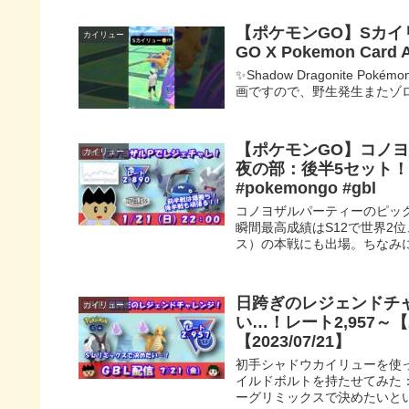
【ポケモンGO】Sカイリュー
カイリュー
GO X Pokemon Card 
✨Shadow Dragonite Pok
画ですので、野生発生またゾロ
【ポケモンGO】コノ
カイリュー
夜の部：後半5セット！
#pokemongo #gbl
コノヨザルパーティーのピックア
瞬間最高成績はS12で世界2位
ス）の本戦にも出場。ちなみに
日跨ぎのレジェンドチ
カイリュー
い…！レート2,957
【2023/07/21】
初手シャドウカイリューを使っ
イルドボルトを持たせてみた：
ーグリミックスで決めたいとい