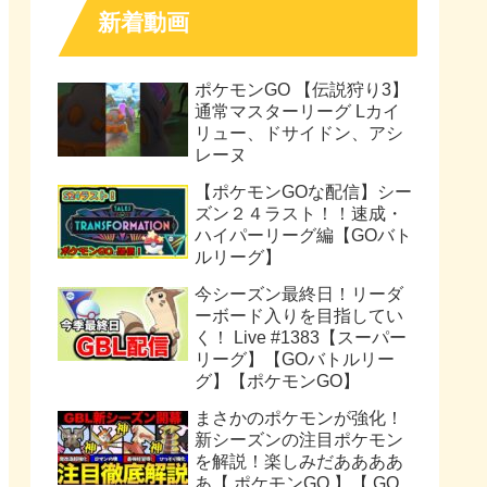
新着動画
ポケモンGO 【伝説狩り3】
通常マスターリーグ Lカイ
リュー、ドサイドン、アシ
レーヌ
【ポケモンGOな配信】シー
ズン２４ラスト！！速成・
ハイパーリーグ編【GOバト
ルリーグ】
今シーズン最終日！リーダ
ーボード入りを目指してい
く！ Live #1383【スーパー
リーグ】【GOバトルリー
グ】【ポケモンGO】
まさかのポケモンが強化！
新シーズンの注目ポケモン
を解説！楽しみだああああ
あ【 ポケモンGO 】【 GO