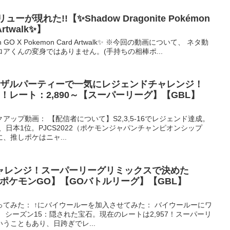
が現れた!!【✨Shadow Dragonite Pokémon
Artwalk✨】
émon GO X Pokemon Card Artwalk✨ ※今回の動画について、 ネタ動
アくんの変身ではありません。(手持ちの相棒ポ...
ヨザルパーティーで一気にレジェンドチャレンジ！
！レート：2,890～【スーパーリーグ】【GBL】
ップ動画： 【配信者について】S2,3,5-16でレジェンド達成。
、日本1位。PJCS2022（ポケモンジャパンチャンピオンシップ
、推しポケはニャ...
ャレンジ！スーパーリーグリミックスで決めた
～【ポケモンGO】【GOバトルリーグ】【GBL】
てみた： ↑にバイウールーを加入させてみた： バイウールーにワ
 シーズン15：隠された宝石。現在のレートは2,957！スーパーリ
うこともあり、日跨ぎでレ...