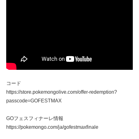
コード
https://store.pokemongolive.com/offer-redemption?
passcode=GOFESTMAX
GOフェスフィナーレ情報
https://pokemongo.com/ja/gofestmaxfinale