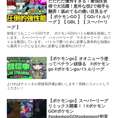
ただただ優秀すぎる！最強技習
ポケモンGO リーグ
得で大活躍！意外な技2で相手を
翻弄！舐めてるの痛い目見るぞ
【 ポケモンGO 】【 GOバトルリ
ーグ 】【 GBL 】【 スーパーリ
ーグ 】
皆様どうもここぺりGOです。 ポケモンGOのバトル動画を投稿して
います。 スーパーリーグ ハイパーリーグ マスターリーグ のバ
トルを配信しています。 バトルで勝つために必要な基本的な知識か
ら最高ランクになるために必要な上級者向けのテク...
【ポケモンgo】オオニューラ使
ポケモンGO リーグ
ってベテラン頑張る #ポケモン
go #ポケモンgoバトルリーグ
よければチャンネル登録高評価お願いします！気軽にコメントして
ください！
【ポケモンgo】スーパーリーグ
ポケモンGO リーグ
リミックス開幕！！#ポケモン
GO#ポケモン
#pokemonGO#pokemon#初音