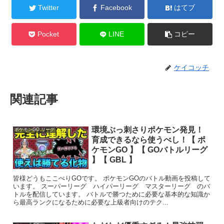
Twitter
Facebook
はてブ
Pocket
LINE
コピー
ケイコッチ
関連記事
環境ぶっ刺さりポケモン発見！
ポケモンGO リーグ
育成できるなら使うべし！【 ポ
ケモンGO 】【 GOバトルリーグ
】【 GBL 】
皆様どうもここぺりGOです。 ポケモンGOのバトル動画を投稿して
います。 スーパーリーグ ハイパーリーグ マスターリーグ のバ
トルを配信しています。 バトルで勝つために必要な基本的な知識か
ら最高ランクになるために必要な上級者向けのテク...