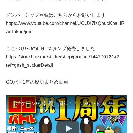
メンバーシップ登録はこちらからお願いします
https://www.youtube.com/channel/UCUX7izQpucKbaHR
Ar-fbkbg/join
ここぺりGOのLINEスタンプ発売しました
https://store.line.me/stickershop/product/14427012/ja?
ref=gnsh_stickerDetail
GOバト1年の歴史まとめ動画
【ポケモンGO】祝１周年！！！GOバトルリーグの事件・ニュースを振り返えろう！