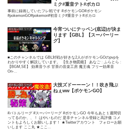
ミク#重音テト#ボカロ
事前に録画していたフレ戦です #ポケモンGO#ポケモン
#pokemonGO#pokemon#初音ミク#重音テト#ボカロ
今宵ついにテッペン(底辺)が決ま
ポケモンGO リーグ
ります【GBL】【スーパーリー
グ】
■このチャンネルでは GBL対戦が好きな2人がポケモンGOのpvpを
わかりやすく解説しています。 【生き物図鑑】 あなご : ふらとら :
【BGM,SE】 効果音ラボ ​ 甘茶の音楽工房 ​ 魔王魂 ​ フリー効果音
On-...
大技ズドーーーン！！吹き飛ぶ
ポケモンGO リーグ
ねぇww【ポケモンGO】
#バトルリーグ #スーパーリーグ #ポケモンGO 今年もあと１週間切
ってるのか、、！ はやいものだ 是非チャンネル登録と高評価 コメ
ントもよろしくお願いします！ ★Twitterアカウント フォローお願
いします ここ丸 ★ここ...