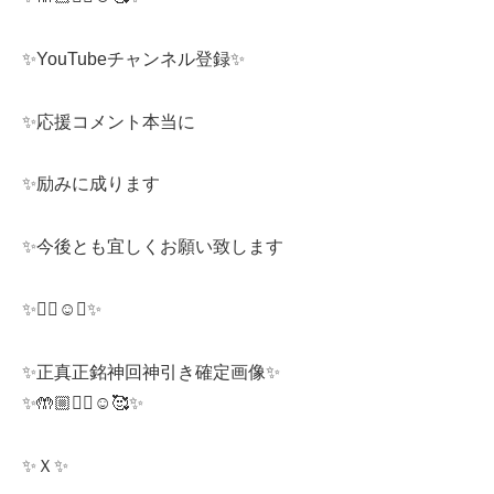
✨YouTubeチャンネル登録✨
✨応援コメント本当に
✨励みに成ります
✨今後とも宜しくお願い致します
✨❤️‍🔥☺️🥰✨
✨正真正銘神回神引き確定画像✨
✨🤲🏼❤️‍🔥☺️🥰✨
✨Ｘ✨