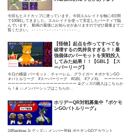
今回もヒスイカップに潜っています。今回エルレイドを軸に4日間
で100戦してきました。エルレイドを使って安定したパーティで臨
んでいます。 動画の最後にお知らせがありますのでぜひ最後までご
覧ください。 -・-・-・-・-・-・-・-・-・...
【怪物】起点を作ってすべてを
ポケモンGO リーグ
破壊するの気持良すぎる？！最
強個体のパーモットを実戦投入
してみた結果！！【GBL】【ス
ーパーリーグ】
今日の構築 パーモット、チャーレム、グライガー ＃ポケモンGO
＃バトルリーグ #スーパーリーグ #GBL #アメXL ーーーーー
ーーーーーーーーーーーーーーーーーー ⇊グッズの購入はこちらか
ら！⇊ ↓↓メンバーシップはこちらか...
ホリデーQR対戦募集中『ポケモ
ポケモンGO リーグ
ンGOバトルリーグ』
24Rainbow Jr.グッズ↓↓ メンバー登録 ポケモンGOアカウント