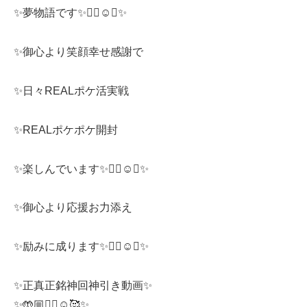
✨夢物語です✨❤️‍🔥☺️🥰✨
✨御心より笑顔幸せ感謝で
✨日々REALポケ活実戦
✨REALポケポケ開封
✨楽しんでいます✨❤️‍🔥☺️🥰✨
✨御心より応援お力添え
✨励みに成ります✨❤️‍🔥☺️🥰✨
✨正真正銘神回神引き動画✨
✨🤲🏼❤️‍🔥☺️🥰✨