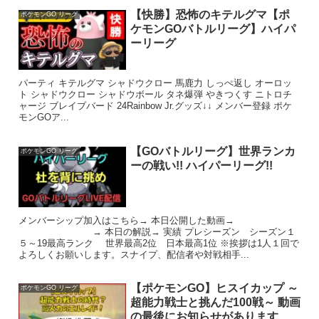
【快勝】恐怖のキテルグマ【ポ
ポケモンGO リーグ
ケモンGOバトルリーグ】ハイパ
ーリーグ
パーティ キテルグマ シャドウクロー 馬鹿力 しっぺ返し オーロッ
ト シャドウクロー シャドウボール タネ爆弾 やきつくす ニトロチ
ャージ ブレイブバード 24Rainbow Jr.グッズ↓↓ メンバー登録 ポケ
モンGOア...
【GOバトルリーグ】世界ランカ
ポケモンGO リーグ
ーの戦い!! ハイパーリーグ!!
メンバーシップ加入はこちら→ 本日公開した動画→
→ 本日の解説→ 実績 プレシーズン シーズン１
５～19最高ランク 世界最高2位 日本最高1位 ※挨拶は1人１回で
よろしくお願いします。スナイプ、配信者や対戦相手...
【ポケモンGO】ヒスイカップ ～
ポケモンGO リーグ
超能力戦士と挑んだ100戦～ 動画
の最後にお知らせがあります