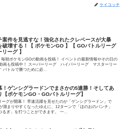
ケイコッチ
チ案件を見逃すな！強化されたクレベースが大暴
破壊する！【 ポケモンGO 】【 GOバトルリーグ
ーリーグ 】
 毎朝ポケモンGOの動画を投稿！ イベントの最新情報やその日の
戦動画も投稿中！ スーパーリーグ ハイパーリーグ マスターリー
バトルで勝つために必...
幕！ゲンシグラードンでまさかの5連勝！そしてあ
り【ポケモンGO・GOバトルリーグ】
リーグが開幕！ 早速活躍を見せたのが「ゲンシグラードン」で
が溜まりやすくなったゆえに、12ターンで「ほのおのパンチ」
るぎ」を打つことができます。 一...