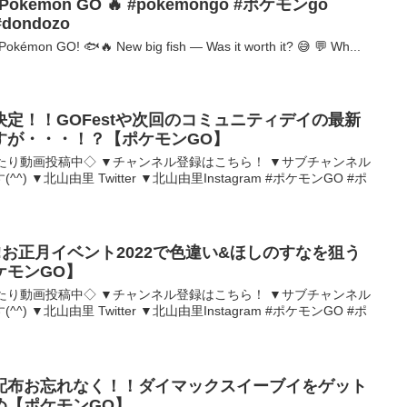
n Pokémon GO 🔥 #pokemongo #ポケモンgo
dondozo
kémon GO! 🐟🔥 New big fish — Was it worth it? 😅 💬 Wh...
定！！GOFestや次回のコミュニティデイの最新
すが・・・！？【ポケモンGO】
まったり動画投稿中◇ ▼チャンネル登録はこちら！ ▼サブチャンネル
) ▼北山由里 Twitter ▼北山由里Instagram #ポケモンGO #ポ
!お正月イベント2022で色違い&ほしのすなを狙う
ケモンGO】
まったり動画投稿中◇ ▼チャンネル登録はこちら！ ▼サブチャンネル
) ▼北山由里 Twitter ▼北山由里Instagram #ポケモンGO #ポ
配布お忘れなく！！ダイマックスイーブイをゲット
め【ポケモンGO】