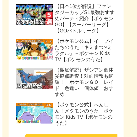
【日本1位が解説】ファン
タジーカップSL最強おすす
めパーティ紹介【ポケモン
GO】【スーパーリーグ】
【GOバトルリーグ】
【ポケモン公式】イーブイ
たちのうた「キミまつ∞ミ
ラクル」－ポケモン Kids
TV【ポケモンのうた】
（徹底解説）ザシアン個体
妥協点調査！対面情報も網
羅！ ポケモンＧＯ レイ
ド 色違い 個体値 おす
すめ
【ポケモン公式】へんし
ん！メタモンのうた－ポケ
モン Kids TV【ポケモンの
うた】