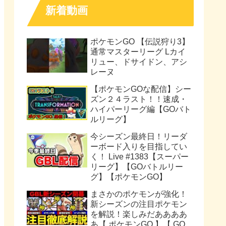
新着動画
ポケモンGO 【伝説狩り3】
通常マスターリーグ Lカイ
リュー、ドサイドン、アシ
レーヌ
【ポケモンGOな配信】シー
ズン２４ラスト！！速成・
ハイパーリーグ編【GOバト
ルリーグ】
今シーズン最終日！リーダ
ーボード入りを目指してい
く！ Live #1383【スーパー
リーグ】【GOバトルリー
グ】【ポケモンGO】
まさかのポケモンが強化！
新シーズンの注目ポケモン
を解説！楽しみだああああ
あ【 ポケモンGO 】【 GO