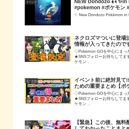
NEW Dondozo 🎣 ✨i
イベント
#pokemon #ポケモン #
✨ New Dondozo Pokémon in Po
ネクロズマついに登場決
イベント
情報が入ってきたので
◇Pokemon GOを中心に
★SNSフォローお待ちしてます(^^
ケモン ...
イベント前に絶対見て!
イベント
ための重要まとめ【ポ
◇Pokemon GOを中心に
★SNSフォローお待ちしてます(^^
ケモン ...
【緊急】この後、無料
イベント
してわかったことまと