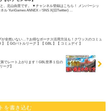
こと、北山由里です。 ▼チャンネル登録はこちら！ メンバーシッ
riGames ANNEX ✅SNS X(旧Twitter) ...
プが全然いない…？お得なボーナス活用方法も！クワッスのコミュ
】【 GOバトルリーグ 】【 GBL 】【 コミュデイ 】
第でレート上がります！GBL世界１位の
ルリーグ】
トを書き込む