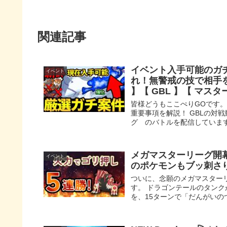
関連記事
イベント入手可能のガ
イベント
れ！無警戒の技で相手を
】【 GBL 】【 マスタ
皆様どうもここぺりGOです。
重要事項を解説！ GBLの対
グ のバトルを配信しています 
メガマスターリーグ開
イベント
のポケモンもブッ刺さ
ついに、念願のメガマスター
す。 ドラゴンテールのタンク
を、15ターンで「だんがいのつ