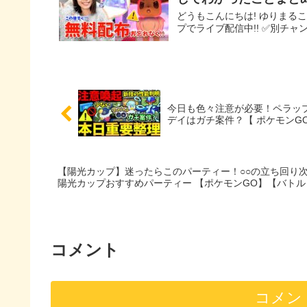
どうもこんにちは! ゆりまる
プでライブ配信中!! ✅別チャンネル Yu
今日も色々注意が必要！ペラッ
デイはガチ案件？【 ポケモンGO 
【陽光カップ】迷ったらこのパーティー！○○の立ち回り次
陽光カップおすすめパーティー 【ポケモンGO】【バト
コメント
コメン