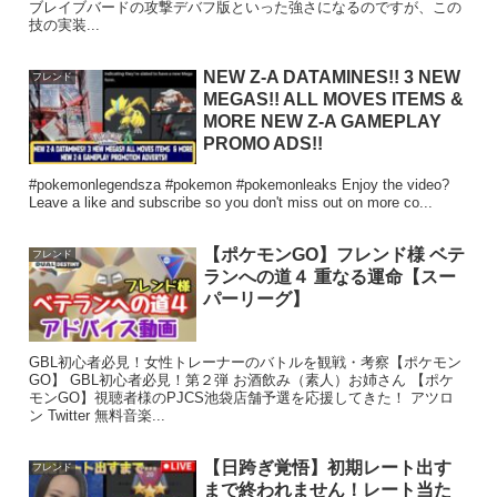
ブレイブバードの攻撃デバフ版といった強さになるのですが、この
技の実装...
NEW Z-A DATAMINES!! 3 NEW
フレンド
MEGAS!! ALL MOVES ITEMS &
MORE NEW Z-A GAMEPLAY
PROMO ADS!!
#pokemonlegendsza #pokemon #pokemonleaks Enjoy the video?
Leave a like and subscribe so you don't miss out on more co...
【ポケモンGO】フレンド様 ベテ
フレンド
ランへの道４ 重なる運命【スー
パーリーグ】
GBL初心者必見！女性トレーナーのバトルを観戦・考察【ポケモン
GO】 GBL初心者必見！第２弾 お酒飲み（素人）お姉さん 【ポケ
モンGO】視聴者様のPJCS池袋店舗予選を応援してきた！ アツロ
ン Twitter 無料音楽...
【日跨ぎ覚悟】初期レート出す
フレンド
まで終われません！レート当た