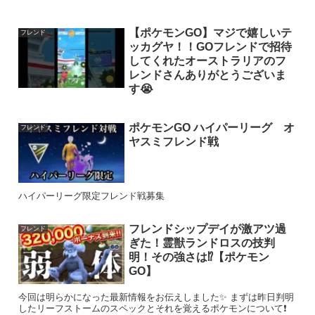
【ポケモンGO】マジで嬉しいテ
フレンド
ッカグヤ！！GOフレンドで招待
してくれたオーストラリアのフ
レンドさんありがとうございま
す😭
ポケモンGO ハイパーリーグ オ
フレンド
ヤスミフレンド戦
ハイパーリーグ限定フレンド戦募集
フレンドシップデイが激アツ過
フレンド
ぎた！霊獣ランドロスの技判
明！その強さは⁉︎【ポケモン
GO】
今回は明らかになった最新情報をお伝えしました✨ まずは昨日判明
したリーフストームのスペックとそれを覚えるポケモンについて❗️