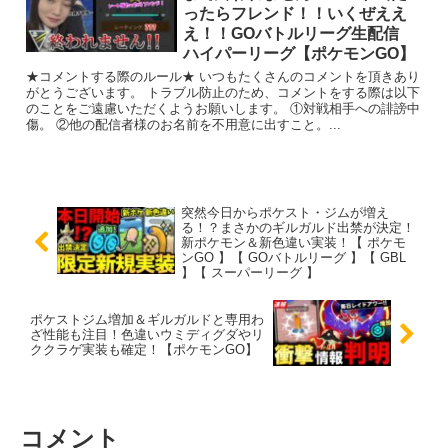
ったらフレンド！！いくぜええ
え！！GOバトルリーグ生配信
ハイパーリーグ【ポケモンGO】
★コメントする際のルール★ いつもたくさんのコメントを頂きあり
がとうございます。 トラブル防止のため、コメントをする際は以下
のことをご遠慮いただくようお願いします。 ①対戦相手への誹謗中
傷。 ②他の配信者様のお名前を不用意に出すこと。...
突然今日からポケスト・ジムが増え
る！？まさかのギルガルド出禁が決定！
新ポケモン＆新色違い実装！【 ポケモ
ンGO 】【 GOバトルリーグ 】【 GBL
】【 スーパーリーグ 】
ポケストジム増加＆ギルガルドと専用わ
ざ性能も注目！色違いウミディグダやリ
ククラゲ実装も確定！【ポケモンGO】
コメント