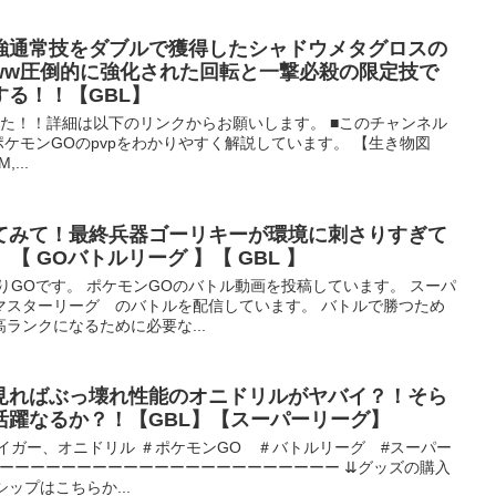
強通常技をダブルで獲得したシャドウメタグロスの
ww圧倒的に強化された回転と一撃必殺の限定技で
る！！【GBL】
た！！詳細は以下のリンクからお願いします。 ■このチャンネル
ポケモンGOのpvpをわかりやすく解説しています。 【生き物図
...
てみて！最終兵器ゴーリキーが環境に刺さりすぎて
【 GOバトルリーグ 】【 GBL 】
りGOです。 ポケモンGOのバトル動画を投稿しています。 スーパ
マスターリーグ のバトルを配信しています。 バトルで勝つため
ランクになるために必要な...
見ればぶっ壊れ性能のオニドリルがヤバイ？！そら
活躍なるか？！【GBL】【スーパーリーグ】
イガー、オニドリル ＃ポケモンGO ＃バトルリーグ #スーパー
 ーーーーーーーーーーーーーーーーーーーーーーー ⇊グッズの購入
ップはこちらか...