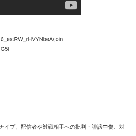
LG6_estRW_rHVYNbeA/join
G5I
ク
スナイプ、配信者や対戦相手への批判・誹謗中傷、対