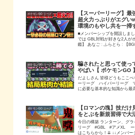
【スーパーリーグ】最
ポケモンGO リーグ
超火力っぷりがエグい
環境のもやし共を一掃す
■メンバーシップを開設しまし
では GBL対戦が好きな2人が
鑑】 あなご : ふらとら : 【BGM,
騙されたと思って使っ
ポケモンGO リーグ
やばい【 ポケモンGO 】
だよしさん 皆様どうもここぺ
ーリーグ ハイパーリーグ 
に必要な基本的な知識から最高
【ロマンの塊】技だけ
ポケモンGO リーグ
をとぶを新規習得で大
今日の構築 ランターン、グラ
リーグ #GBL #アメXL
はこちらから！⇊ ↓↓メンバーシ