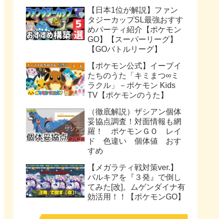
【日本1位が解説】ファン
タジーカップSL最強おすす
めパーティ紹介【ポケモン
GO】【スーパーリーグ】
【GOバトルリーグ】
【ポケモン公式】イーブイ
たちのうた「キミまつ∞ミ
ラクル」－ポケモン Kids
TV【ポケモンのうた】
（徹底解説）ザシアン個体
妥協点調査！対面情報も網
羅！ ポケモンＧＯ レイ
ド 色違い 個体値 おす
すめ
【メガラティ戦対策ver.】
パルキアを『３発』で倒し
てみた[改]。ムゲンダイナ有
効活用！！【ポケモンGO】