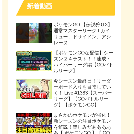
新着動画
ポケモンGO 【伝説狩り3】
通常マスターリーグ Lカイ
リュー、ドサイドン、アシ
レーヌ
【ポケモンGOな配信】シー
ズン２４ラスト！！速成・
ハイパーリーグ編【GOバト
ルリーグ】
今シーズン最終日！リーダ
ーボード入りを目指してい
く！ Live #1383【スーパー
リーグ】【GOバトルリー
グ】【ポケモンGO】
まさかのポケモンが強化！
新シーズンの注目ポケモン
を解説！楽しみだああああ
あ【 ポケモンGO 】【 GO