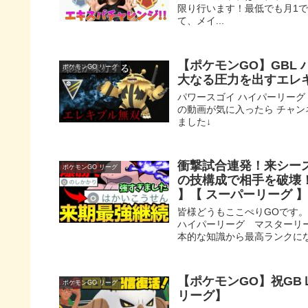
限り行います！最低でも月1で
て、メイ...
【ポケモンGO】GBL
ポケモンGO リーグ
大なる圧力を出すエレ
パワースゴイ ハイパーリーグ
の動画が気に入ったら チャンネル登
ました↓
衝撃試合連発！来シー
ポケモンGO リーグ
の技構成で相手を破壊！【
】【 スーパーリーグ 
皆様どうもここぺりGOです
ハイパーリーグ マスターリ
本的な知識から最高ランクにな
【ポケモンGO】祝G
ポケモンGO リーグ
リーグ】