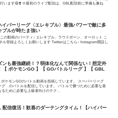
行います😆❣️ ※最初のライブ配信は、GBL配信前に準備も兼ね
 ハイパーリーグ〈エレキブル〉最強パワーで敵に多
キブルが時たま強い
 この動画のパーティ↓ エレキブル、ラウドボーン、オーロット こ
録よろしくお願いします Twitterはこちら↓ Instagram開設し
ズンも最強継続！？弱体化なんて関係ない！想定外
 ポケモンGO 】【 GOバトルリーグ 】【 GBL
】
。 ポケモンGOのバトル動画を投稿しています。 スーパーリーグ
ーグ のバトルを配信しています。 バトルで勝つために必要な基
るために必要な上級者向けのテク...
BＬ配信復活！歓喜のダーテングタイム！【ハイパー