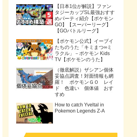
【日本1位が解説】ファン
タジーカップSL最強おすす
めパーティ紹介【ポケモン
GO】【スーパーリーグ】
【GOバトルリーグ】
【ポケモン公式】イーブイ
たちのうた「キミまつ∞ミ
ラクル」－ポケモン Kids
TV【ポケモンのうた】
（徹底解説）ザシアン個体
妥協点調査！対面情報も網
羅！ ポケモンＧＯ レイ
ド 色違い 個体値 おす
すめ
How to catch Yveltal in
Pokemon Legends Z-A