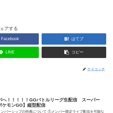
ェアする
Facebook
はてブ
LINE
コピー
ケイコッチ
パへ！！！！！GOバトルリーグ生配信 スーパー
ポケモンGO】縦型配信
メンバーシップの特典について ①メンバー限定ライブ配信を可能な