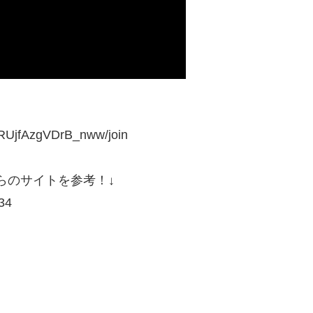
zRUjfAzgVDrB_nww/join
ちらのサイトを参考！↓
34