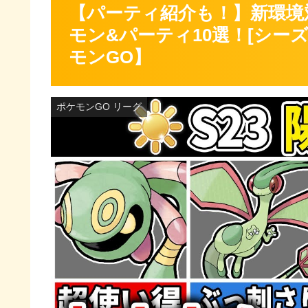
【パーティ紹介も！】新環境
モン&パーティ10選！[シー
モンGO】
ポケモンGO リーグ