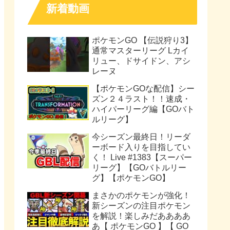
新着動画
ポケモンGO 【伝説狩り3】
通常マスターリーグ Lカイ
リュー、ドサイドン、アシ
レーヌ
【ポケモンGOな配信】シー
ズン２４ラスト！！速成・
ハイパーリーグ編【GOバト
ルリーグ】
今シーズン最終日！リーダ
ーボード入りを目指してい
く！ Live #1383【スーパー
リーグ】【GOバトルリー
グ】【ポケモンGO】
まさかのポケモンが強化！
新シーズンの注目ポケモン
を解説！楽しみだああああ
あ【 ポケモンGO 】【 GO