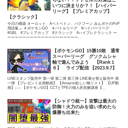
いつに決まりか？！【ハイパー
リーグ】【プレミアカップ】
【クラシック】
今日の構築 オーロット、Aベトベトン、バクフーン みんポケのPvP
用語集→ ＃ポケモンGO ＃バトルリーグ #ハイパーリーグ
#GBL #プレミアカップ #クラシック #ハイプレクラシック ー
ーーーーーーーーーーーーーーーーーーー...
【ポケモンGO】15勝10敗 通常
ポケモンGO リーグ
スーパーリーグ グソクムシャ
軸で遊んでみよう 【Rank１
６】 ライブ配信 【2023.9.7】
LINEスタンプ販売中 第一弾 第二弾 第三弾 LINE着せ替え販売中 第
一弾 【プレゼント企画動画】 【Amazon欲しい物リスト】 【UP動
画】↓↓↓ 【ポケモンGO】CCTとTPEの個人的見解講座【...
【シャドウ統一】攻撃は最大の
ポケモンGO リーグ
防御！火力のみを追い求めたら
爆勝ち出来た