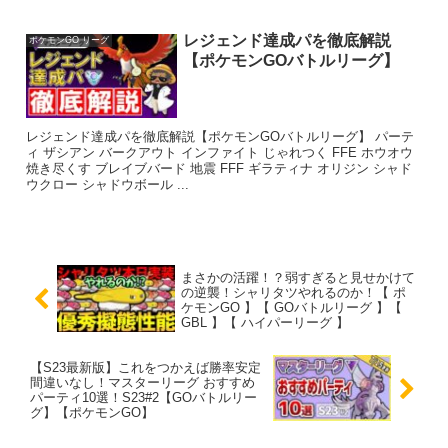
レジェンド達成パを徹底解説
ポケモンGO リーグ
【ポケモンGOバトルリーグ】
レジェンド達成パを徹底解説【ポケモンGOバトルリーグ】 パーテ
ィ ザシアン バークアウト インファイト じゃれつく FFE ホウオウ
焼き尽くす ブレイブバード 地震 FFF ギラティナ オリジン シャド
ウクロー シャドウボール ...
まさかの活躍！？弱すぎると見せかけて
の逆襲！シャリタツやれるのか！【 ポ
ケモンGO 】【 GOバトルリーグ 】【
GBL 】【 ハイパーリーグ 】
【S23最新版】これをつかえば勝率安定
間違いなし！マスターリーグ おすすめ
パーティ10選！S23#2【GOバトルリー
グ】【ポケモンGO】