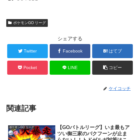
ポケモンGO リーグ
シェアする
Twitter
Facebook
はてブ
Pocket
LINE
コピー
ケイコッチ
関連記事
【GOバトルリーグ】いま最もア
ポケモンGO リーグ
ツい御三家のバクフーンが止ま
らない！！トドゼルガ対策はこ