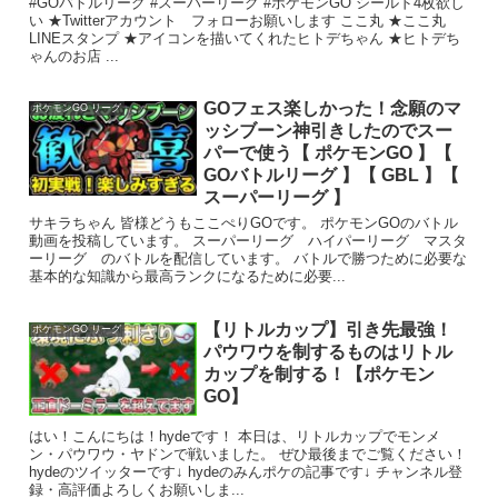
#GOバトルリーグ #スーパーリーグ #ポケモンGO シールド4枚欲し
い ★Twitterアカウント フォローお願いします ここ丸 ★ここ丸
LINEスタンプ ★アイコンを描いてくれたヒトデちゃん ★ヒトデち
ゃんのお店 ...
GOフェス楽しかった！念願のマ
ポケモンGO リーグ
ッシブーン神引きしたのでスー
パーで使う【 ポケモンGO 】【
GOバトルリーグ 】【 GBL 】【
スーパーリーグ 】
サキラちゃん 皆様どうもここぺりGOです。 ポケモンGOのバトル
動画を投稿しています。 スーパーリーグ ハイパーリーグ マスタ
ーリーグ のバトルを配信しています。 バトルで勝つために必要な
基本的な知識から最高ランクになるために必要...
【リトルカップ】引き先最強！
ポケモンGO リーグ
パウワウを制するものはリトル
カップを制する！【ポケモン
GO】
はい！こんにちは！hydeです！ 本日は、リトルカップでモンメ
ン・パウワウ・ヤドンで戦いました。 ぜひ最後までご覧ください！
hydeのツイッターです↓ hydeのみんポケの記事です↓ チャンネル登
録・高評価よろしくお願いしま...