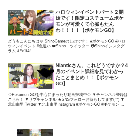
ハロウィンイベントパート２開
イベント
始です！限定コスチュームポケ
モンが可愛くて心臓もたん
わ！！！！【ポケモンGO】
どうもこんにちは☺ ShinoGameのしのです！ #ポケモンGO #ハロ
ウィンイベント #色違い ❤️Shino ツイッター 📷Shinoインスタグ
ラム &#x1f4f...
Nianticさん、これどうですか？4
イベント
月のイベント詳細を見てわかっ
たことまとめ！！【ポケモン
GO】
◇Pokemon GOを中心にまったり動画投稿中◇ ▼チャンネル登録は
こちら！ ▼サブチャンネル ★SNSフォローお待ちしてます(^^) ▼
北山由里 Twitter ▼北山由里Instagram #ポケモンGO #ポケモン ...