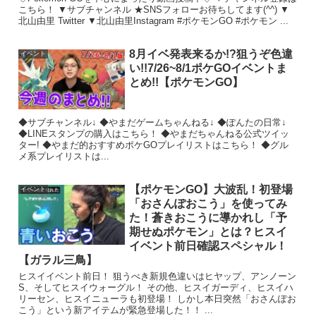
こちら！ ▼サブチャンネル ★SNSフォローお待ちしてます(^^) ▼
北山由里 Twitter ▼北山由里Instagram #ポケモンGO #ポケモン ...
8月イベ発表来るか!?狙うぞ色違
イベント
い!!7/26~8/1ポケGOイベントま
とめ!!【ポケモンGO】
◆サブチャンネル↓ ◆やまだゲームちゃんねる↓ ◆ぽんたの日常↓
◆LINEスタンプの購入はこちら！ ◆やまだちゃんねる公式ツイッ
ター! ◆やまだ的おすすめポケGOプレイリストはこちら！ ◆グル
メ系プレイリストは...
【ポケモンGO】大波乱！初登場
イベント
「おさんぽおこう」を使ってみ
た！蒼きおこうに導かれし「予
期せぬポケモン」とは？ヒスイ
イベント前日確認スペシャル！
【ガラル三鳥】
ヒスイイベント前日！ 狙うべき新規色違いはヒヤップ、アンノーン
S、そしてヒスイウォーグル！ その他、ヒスイガーディ、ヒスイハ
リーセン、ヒスイニューラも初登場！ しかし本日突然「おさんぽお
こう」という新アイテムが緊急登場した！！ ...