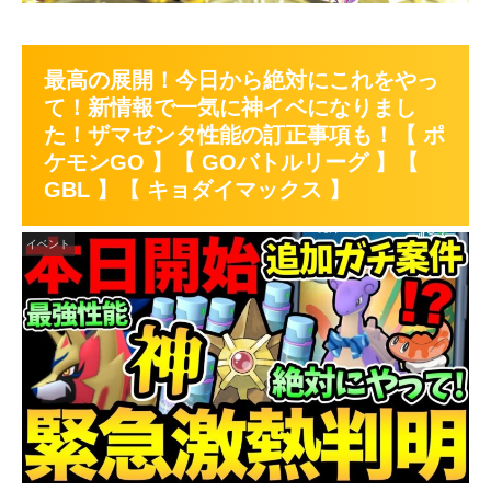
最高の展開！今日から絶対にこれをやっ
て！新情報で一気に神イベになりまし
た！ザマゼンタ性能の訂正事項も！【 ポ
ケモンGO 】【 GOバトルリーグ 】【
GBL 】【 キョダイマックス 】
イベント