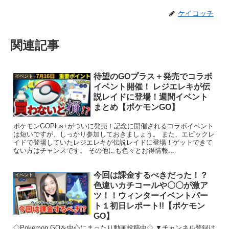
ケイコッチ
関連記事
待望のGOプラス＋発売でコラボ
イベント
イベント開催！ レジエレキが伝
説レイドに登場！週間イベント
まとめ【ポケモンGO】
ポケモンGOPlus+がついに発売！記念に開催されるコラボイベント
は短いですが、しっかり参加しておきましょう。 また、エピックレ
イドで登場していたレジエレキが伝説レイドに登場！ゲットできて
ない方はチャンスです。 その他にも色々とお得情報...
今回は課金するべきだった！？
イベント
色違いカチコールや〇〇が激ア
ツ！！ウィンターイベントパー
ト１初日レポート!!【ポケモン
GO】
◇Pokemon GOを中心にまったり動画投稿中◇ ▼チャンネル登録は