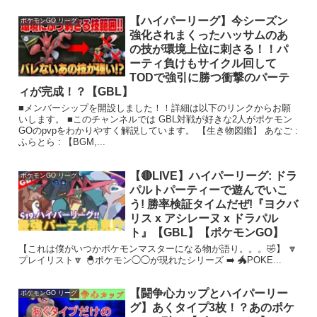
【ハイパーリーグ】今シーズン
ポケモンGO リーグ
強化されまくったハッサムのあ
の技が環境上位に刺さる！！パ
ーティ負けもサイクル回して
TODで強引に勝つ衝撃のパーテ
ィが完成！？【GBL】
■メンバーシップを開設しました！！詳細は以下のリンクからお願
いします。 ■このチャンネルでは GBL対戦が好きな2人がポケモン
GOのpvpをわかりやすく解説しています。 【生き物図鑑】 あなご :
ふらとら : 【BGM,...
【🔴LIVE】ハイパーリーグ: ドラ
ポケモンGO リーグ
パルトパーティーで遊んでいこ
う! 勝率検証タイムだぜ!『ヨクバ
リス x アシレーヌ x ドラパル
ト』【GBL】【ポケモンGO】
【これは僕がいつかポケモンマスターになる物が語り。。。🤣】 🔽
プレイリスト🔽 🐣ポケモン◯◯が現れたシリーズ ➡️ 🐲POKE...
【闘争心カップとハイパーリー
ポケモンGO リーグ
グ】あくタイプ3枚！？あのポケ