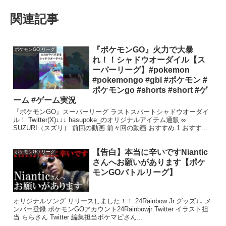
関連記事
『ポケモンGO』火力で大暴
ポケモンGO リーグ
れ！！シャドウオーダイル【ス
ーパーリーグ】#pokemon
#pokemongo #gbl #ポケモン #
ポケモンgo #shorts #short #ゲ
ーム #ゲーム実況
『ポケモンGO』スーパーリーグ ラストスパートシャドウオーダイ
ル！ Twitter(X)↓↓↓ hasupoke_のオリジナルアイテム通販 ∞
SUZURI（スズリ） 前回の動画 前々回の動画 おすすめ.1 おすす...
【告白】本当に辛いですNiantic
ポケモンGO リーグ
さんへお願いがあります【ポケ
モンGOバトルリーグ】
オリジナルソング リリースしました！！ 24Rainbow Jr.グッズ↓↓ メ
ンバー登録 ポケモンGOアカウント24Rainbowjr Twitter イラスト担
当 ららさん Twitter 編集担当ポケマピさん...