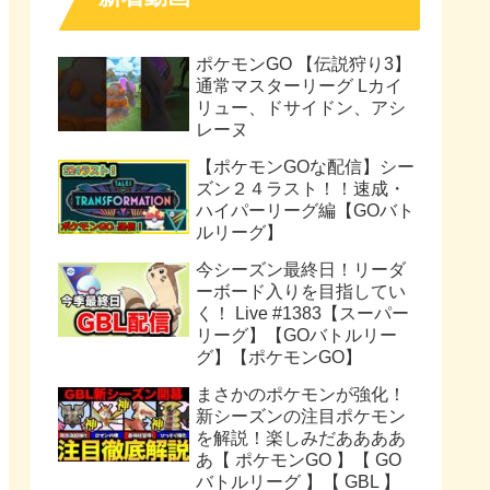
ポケモンGO 【伝説狩り3】
通常マスターリーグ Lカイ
リュー、ドサイドン、アシ
レーヌ
【ポケモンGOな配信】シー
ズン２４ラスト！！速成・
ハイパーリーグ編【GOバト
ルリーグ】
今シーズン最終日！リーダ
ーボード入りを目指してい
く！ Live #1383【スーパー
リーグ】【GOバトルリー
グ】【ポケモンGO】
まさかのポケモンが強化！
新シーズンの注目ポケモン
を解説！楽しみだああああ
あ【 ポケモンGO 】【 GO
バトルリーグ 】【 GBL 】