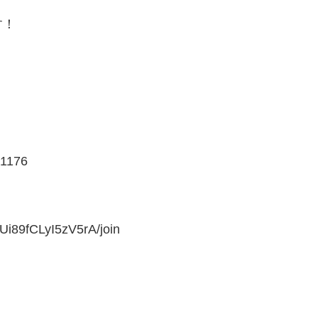
す！
91176
i89fCLyI5zV5rA/join