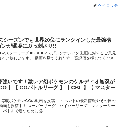
ケイコッチ
去のシーズンでも世界20位にランクインした最強構
ゴンが環境にぶっ刺さり!!
 #マスターリーグ #GBL #マスプレクラシック 動画に対するご意見
けると嬉しいです。 動画を見てくれた方、高評価を押してくださ
番強いです！激レア幻ポケモンのケルディオ無双が
O 】【 GOバトルリーグ 】【 GBL 】【 マスター
 毎朝ポケモンGOの動画を投稿！ イベントの最新情報やその日の
戦動画も投稿中！ スーパーリーグ ハイパーリーグ マスターリー
バトルで勝つために必...