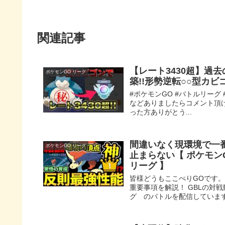
関連記事
【レート3430超】過
ポケモンGO リーグ
築!!形勢逆転○○型カビ
#ポケモンGO #バトルリーグ
などありましたらコメント頂
った方ありがとう...
間違いなく現環境で一
ポケモンGO リーグ
止まらない【 ポケモンG
リーグ 】
皆様どうもここぺりGOです。
重要事項を解説！ GBLの対
グ のバトルを配信しています 