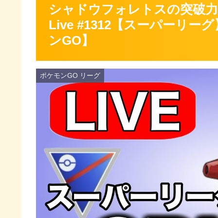
シャドウフォレトスの突破力
Live #1312【スーパー
ンGO】
ポケモンGO リーグ