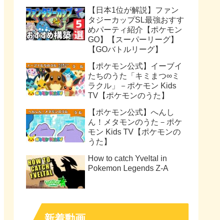
【日本1位が解説】ファン
タジーカップSL最強おすす
めパーティ紹介【ポケモン
GO】【スーパーリーグ】
【GOバトルリーグ】
【ポケモン公式】イーブイ
たちのうた「キミまつ∞ミ
ラクル」－ポケモン Kids
TV【ポケモンのうた】
【ポケモン公式】へんし
ん！メタモンのうた－ポケ
モン Kids TV【ポケモンの
うた】
How to catch Yveltal in
Pokemon Legends Z-A
新着動画