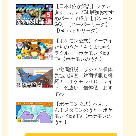
【日本1位が解説】ファン
タジーカップSL最強おすす
めパーティ紹介【ポケモン
GO】【スーパーリーグ】
【GOバトルリーグ】
【ポケモン公式】イーブイ
たちのうた「キミまつ∞ミ
ラクル」－ポケモン Kids
TV【ポケモンのうた】
（徹底解説）ザシアン個体
妥協点調査！対面情報も網
羅！ ポケモンＧＯ レイ
ド 色違い 個体値 おす
すめ
【ポケモン公式】へんし
ん！メタモンのうた－ポケ
モン Kids TV【ポケモンの
うた】