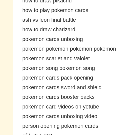
how to draw pikachu
how to play pokemon cards
ash vs leon final battle
how to draw charizard
pokemon cards unboxing
pokemon pokemon pokemon pokemon
pokemon scarlet and vaiolet
pokemon song pokemon song
pokemon cards pack opening
pokemon cards sword and shield
pokemon cards booster packs
pokemon card videos on yotube
pokemon cards unboxing video
person opening pokemon cards