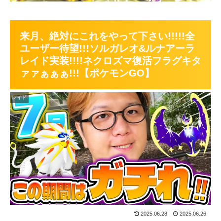
来月、絶対にこれをやって下さい!!!!!全
ユーザー待望!!!ソルガレオ&ルナアーラ
レイド実装!!!!ネクロズマ復活フラグキタ
ァァぁぁぁ!!!【ポケモンGO】
レイド
2025.06.28
2025.06.26