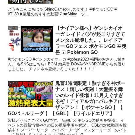
どうもこんにちは☺ ShinoGameのしのです！ #ポケモンGO #
#TL80 ▶️最近のおすすめ動画💡 ❤️Shino ツ...
【ナイアン様へ】ゲンシカイオ
レイド
ーガ レイド バグが起こりすぎて
メンタル崩壊した。。レイドア
ワー GOフェス ポケモンGO 포켓
몬 고 Pokémon GO
#ポケモンGO #ゲンシカイオーガ #gofest2023 福岡のおさんぽ姉さ
ん。 各SNSはこちら↓ BGM 効果音 DOVA-SYNDROMEからお借り
しました。 チャンネル登録よろしくね！！！！！
鬼畜1時間限定！熱すぎる神ボー
レイド
ナス！嬉しい復刻！大盤振る舞
いのレイド登場！11月えぐすぎ
るぞ！ディアルガにパルキアに
ザシアン！【 ポケモンGO 】【
GOバトルリーグ 】【 GBL】【ワイルドエリア】
皆様どうもここぺりGOです。 毎朝ポケモンGOの動画を投稿！ イ
ベントの最新情報やその日の重要事項を解説！ GBLの対戦動画も投
稿中！ スーパーリーグ ハイパーリーグ マスターリーグ のバト
ルを配信しています バトルで勝つために必...