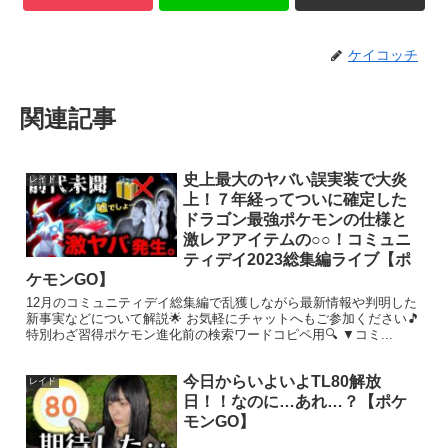
ケイコッチ
関連記事
史上最大のヤバい誤実装で大炎
レイド
上！７年経ってついに確定した
ドラゴン最強ポケモンの仕様と
激レアアイテムの○○！コミュニ
ティデイ2023総集編ライブ【ポ
ケモンGO】
12月のコミュニティデイ総集編で乱獲しながら最新情報や判明した
新事実などについて解説🌟 お気軽にチャットへもご参加ください🎵
特別わざ習得ポケモン進化前の検索ワードコピペ用🔍 ▼コミ...
今日からいよいよTL80解放
レイド
日！！なのに…あれ…？【ポケ
モンGO】