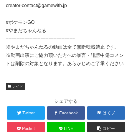
creator-contact@gamewith.jp
#ポケモンGO
#やまだちゃんねる
−−−−−−−−−−−−−−−−−−−−−−−−−−
※やまだちゃんねるの動画は全て無断転載禁止です。
※動画出演にご協力頂いた方への暴言・誹謗中傷コメン
トは削除の対象となります。あらかじめご了承ください
レイド
シェアする
Twitter
Facebook
はてブ
Pocket
LINE
コピー