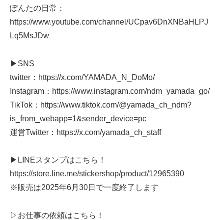
ぽんたの日常：
https://www.youtube.com/channel/UCpav6DnXNBaHLPJ
Lq5MsJDw
▶SNS
twitter：https://x.com/YAMADA_N_DoMo/
Instagram：https://www.instagram.com/ndm_yamada_go/
TikTok：https://www.tiktok.com/@yamada_ch_ndm?
is_from_webapp=1&sender_device=pc
運営Twitter：https://x.com/yamada_ch_staff
▶LINEスタンプはこちら！
https://store.line.me/stickershop/product/12965390
※販売は2025年6月30日で一度終了します
▷お仕事の依頼はこちら！