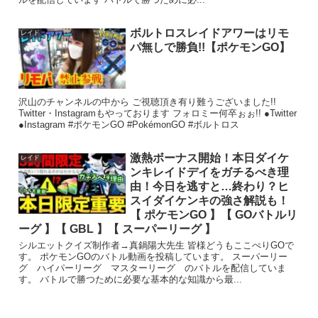
ボルトロスレイドアワーはリモ
レイド
パ無しで勝負!!【ポケモンGO】
沢山のチャンネルの中から ご視聴頂き有り難うございました!!
Twitter・Instagramもやっております フォロミー何卒ぉぉ!! ●Twitter
●Instagram #ポケモンGO #PokémonGO #ボルトロス
激熱ボーナス開始！本日ダイケ
レイド
ンキレイドデイをガチるべき理
由！今日を逃すと…終わり？ヒ
スイダイケンキの強さ解説も！
【 ポケモンGO 】【 GOバトルリ
ーグ 】【 GBL 】【 スーパーリーグ 】
シルエットクイズ制作者→真鍋陽大先生 皆様どうもここぺりGOで
す。 ポケモンGOのバトル動画を投稿しています。 スーパーリー
グ ハイパーリーグ マスターリーグ のバトルを配信していま
す。 バトルで勝つために必要な基本的な知識から最...