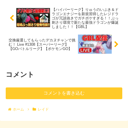
【ハイパーリーグ】りゅうのいぶき＆ド
ラゴンエナジーを新規習得したレジドラ
ゴが冗談抜きでガチポケすぎる！！ぶっ
刺さり環境で新たな最強ドラゴンが爆誕
しました！！【GBL】
交換厳選してもらったデカヌチャンで挑
む！ Live #1308【スーパーリーグ】
【GOバトルリーグ】【ポケモンGO】
コメント
コメントを書き込む
ホーム
レイド