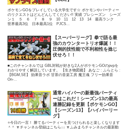
ポケモンGOをプレイしている大学生です☆ ポケモンやパーティー
のリクエストはどんどんしてください!! 実績 プレシーズン シーズ
ン１ ５ ６ ７ ８ ９ 10 11 12 13 14 最高ランク
世界最高3位 日本最高1位 PJCS...
【スーパーリーグ】拳で語る最
ポケモンGO リーグ
強のカウンタートリオ爆誕！！
圧倒的技性能で不利相性を捻じ
伏せろ！！
■このチャンネルでは GBL対戦が好きな2人がポケモンGOのpvpを
わかりやすく解説しています。 【生き物図鑑】 あなご : ふらとら :
【BGM,SE】 効果音ラボ ​ 甘茶の音楽工房 ​ 魔王魂 ​ フリー効果音
On-...
通常ハイパーの新最強パーティ
ポケモンGO リーグ
ーはこれだ！シーズン13の最高
連勝記録を更新【ポケモンGO】
【シーズン13】【ハイパーリー
グ】
⭐今日の一言！ 勝てるパーティーを見つけられると楽しくなります
＾＾ 🔽チャンネル登録はこちら↓↓ 🔽ふみまろチャンネルの最新動