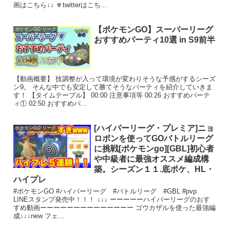
画はこちら↓↓ 🔽twitterはこち...
【ポケモンGO】スーパーリーグ
ポケモンGO リーグ
おすすめパーティ10選 in S9前半
【動画概要】 技調整が入って環境が変わりそうな予感がするシーズ
ン9。 そんな中でも安定して勝てそうなパーティを紹介していきま
す！ 【タイムテーブル】 00:00​​​ 注意事項等 00:26 おすすめパーテ
ィ① 02:50 おすすめパ...
[ハイパーリーグ・プレミア]ニョ
ポケモンGO リーグ
ロボンを使ってGOバトルリーグ
に挑戦[ポケモンgo][GBL]初心者
や中級者に最強オススメ編成構
築。シーズン１１.底ポケ、HL・
ハイプレ
#ポケモンGO #ハイパーリーグ #バトルリーグ #GBL #pvp
LINEスタンプ発売中！！！ ↓↓↓ ーーーーーハイパーリーグのおす
すめ動画ーーーーーーーーーーーーーー ゴウカザルを使った最強編
成↓↓↓new フェ...