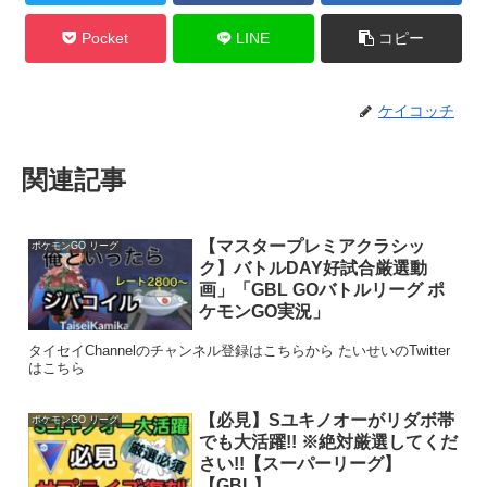
Pocket
LINE
コピー
ケイコッチ
関連記事
【マスタープレミアクラシッ
ポケモンGO リーグ
ク】バトルDAY好試合厳選動
画」「GBL GOバトルリーグ ポ
ケモンGO実況」
タイセイChannelのチャンネル登録はこちらから たいせいのTwitter
はこちら
【必見】Sユキノオーがリダボ帯
ポケモンGO リーグ
でも大活躍!! ※絶対厳選してくだ
さい!!【スーパーリーグ】
【GBL】