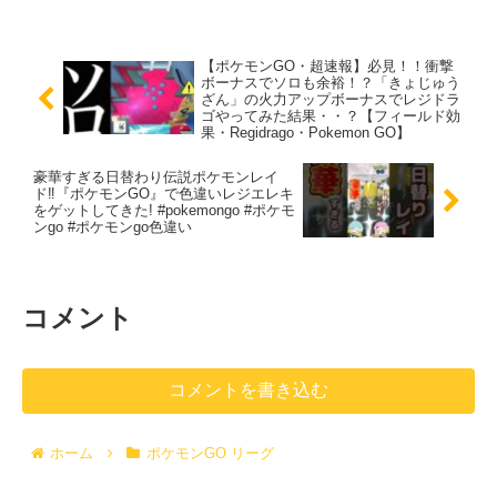
【ポケモンGO・超速報】必見！！衝撃
ボーナスでソロも余裕！？「きょじゅう
ざん」の火力アップボーナスでレジドラ
ゴやってみた結果・・？【フィールド効
果・Regidrago・Pokemon GO】
豪華すぎる日替わり伝説ポケモンレイ
ド‼️『ポケモンGO』で色違いレジエレキ
をゲットしてきた! #pokemongo #ポケモ
ンgo #ポケモンgo色違い
コメント
コメントを書き込む
ホーム
ポケモンGO リーグ