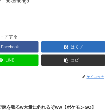
okemongo
ェアする
Facebook
はてブ
LINE
コピー
ケイコッチ
で罠を張るw大量に釣れるぞww【ポケモンGO】