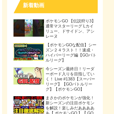
新着動画
ポケモンGO 【伝説狩り3】
通常マスターリーグ Lカイ
リュー、ドサイドン、アシ
レーヌ
【ポケモンGOな配信】シー
ズン２４ラスト！！速成・
ハイパーリーグ編【GOバト
ルリーグ】
今シーズン最終日！リーダ
ーボード入りを目指してい
く！ Live #1383【スーパー
リーグ】【GOバトルリー
グ】【ポケモンGO】
まさかのポケモンが強化！
新シーズンの注目ポケモン
を解説！楽しみだああああ
あ【 ポケモンGO 】【 GO