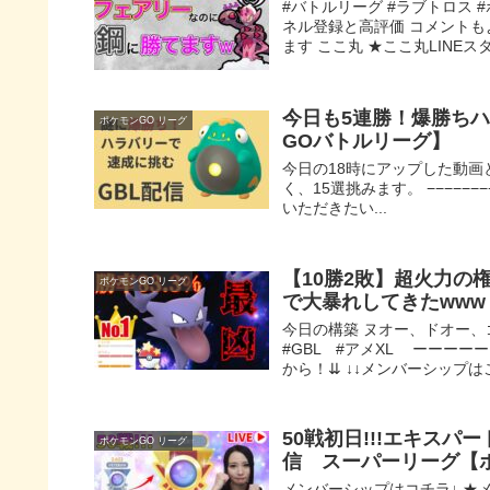
#バトルリーグ #ラブトロス 
ネル登録と高評価 コメントもよ
ます ここ丸 ★ここ丸LINEスタ.
今日も5連勝！爆勝ち
ポケモンGO リーグ
GOバトルリーグ】
今日の18時にアップした動画
く、15選挑みます。 −−−−−
いただきたい...
【10勝2敗】超火力の
ポケモンGO リーグ
で大暴れしてきたwww
今日の構築 ヌオー、ドオー
#GBL #アメXL ーーー
から！⇊ ↓↓メンバーシップはこち
50戦初日!!!エキス
ポケモンGO リーグ
信 スーパーリーグ【
メンバーシップはコチラ↓ ★