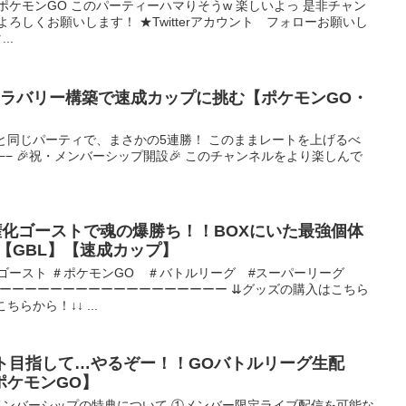
#ポケモンGO このパーティーハマりそうw 楽しいよっ 是非チャン
ろしくお願いします！ ★Twitterアカウント フォローお願いし
..
ハラバリー構築で速成カップに挑む【ポケモンGO・
と同じパーティで、まさかの5連勝！ このままレートを上げるべ
−−−− 🎉祝・メンバーシップ開設🎉 このチャンネルをより楽しんで
権化ゴーストで魂の爆勝ち！！BOXにいた最強個体
【GBL】【速成カップ】
、ゴースト ＃ポケモンGO ＃バトルリーグ #スーパーリーグ
ーーーーーーーーーーーーーーーーーーーー ⇊グッズの購入はこちら
らから！↓↓ ...
パート目指して…やるぞー！！GOバトルリーグ生配
ポケモンGO】
メンバーシップの特典について ①メンバー限定ライブ配信を可能な