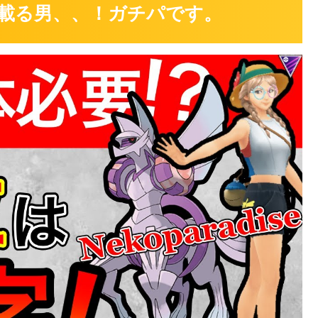
載る男、、！ガチパです。