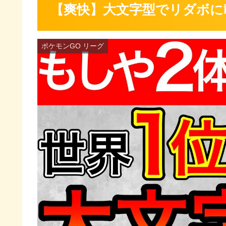
【爽快】大文字型でリダボに
ポケモンGO リーグ