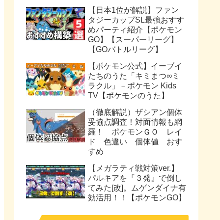
【日本1位が解説】ファン
タジーカップSL最強おすす
めパーティ紹介【ポケモン
GO】【スーパーリーグ】
【GOバトルリーグ】
【ポケモン公式】イーブイ
たちのうた「キミまつ∞ミ
ラクル」－ポケモン Kids
TV【ポケモンのうた】
（徹底解説）ザシアン個体
妥協点調査！対面情報も網
羅！ ポケモンＧＯ レイ
ド 色違い 個体値 おす
すめ
【メガラティ戦対策ver.】
パルキアを『３発』で倒し
てみた[改]。ムゲンダイナ有
効活用！！【ポケモンGO】