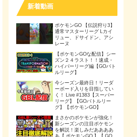
新着動画
ポケモンGO 【伝説狩り3】
通常マスターリーグ Lカイ
リュー、ドサイドン、アシ
レーヌ
【ポケモンGOな配信】シー
ズン２４ラスト！！速成・
ハイパーリーグ編【GOバト
ルリーグ】
今シーズン最終日！リーダ
ーボード入りを目指してい
く！ Live #1383【スーパー
リーグ】【GOバトルリー
グ】【ポケモンGO】
まさかのポケモンが強化！
新シーズンの注目ポケモン
を解説！楽しみだああああ
あ【 ポケモンGO 】【 GO