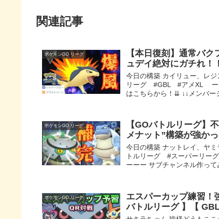
関連記事
【本日復刻】通常バク
ポケモンGO リーグ
ュデイ絶対にガチれ！
今日の構築 カイリュー、レジ
リーグ #GBL #アメXL
はこちらから！⇊ ↓↓メンバーシ
【GOバトルリーグ】
ポケモンGO リーグ
メナット”構築が強か
今日の構築 ナットレイ、ヤミ
トルリーグ #スーパーリーグ
ーーー サブチャンネル作ってみ
エスパーカップ練習！強
ポケモンGO リーグ
バトルリーグ 】【 GBL
サキラちゃん 皆様どうもここ