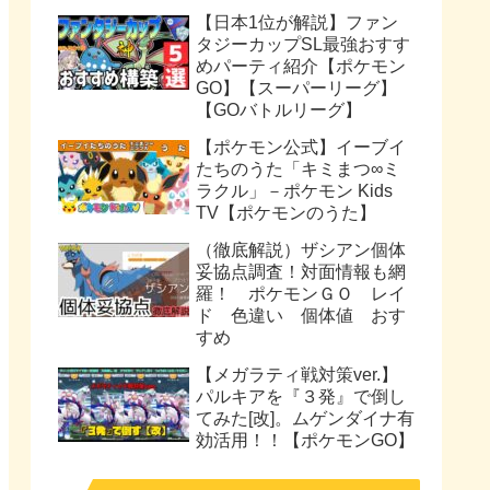
【日本1位が解説】ファン
タジーカップSL最強おすす
めパーティ紹介【ポケモン
GO】【スーパーリーグ】
【GOバトルリーグ】
【ポケモン公式】イーブイ
たちのうた「キミまつ∞ミ
ラクル」－ポケモン Kids
TV【ポケモンのうた】
（徹底解説）ザシアン個体
妥協点調査！対面情報も網
羅！ ポケモンＧＯ レイ
ド 色違い 個体値 おす
すめ
【メガラティ戦対策ver.】
パルキアを『３発』で倒し
てみた[改]。ムゲンダイナ有
効活用！！【ポケモンGO】