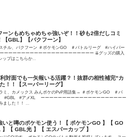
フーンもめちゃめちゃ強いぞ！！砂も2倍だしコミ
！【GBL】【バクフーン】
スチル、バクフーン ＃ポケモンGO ＃バトルリーグ #ハイパー
 ーーーーーーーーーーーーーーーーーーーーーーー ⇊グッズの購入
ップはこちらか...
不利対面でも一矢報いる活躍？！抜群の相性補完”カ
った！！【スーパーリーグ】
ラミ、カメックス みんポケのPvP用語集→ ＃ポケモンGO ＃バ
 #GBL #アメXL ーーーーーーーーーーーーーーーーーーーー
ました！！ ...
いと噂のポケモン使う！【 ポケモンGO 】【 GO
 】【 GBL光 】【 エスパーカップ 】
ぺりGOです。 ポケモンGOのバトル動画を投稿しています。 スー