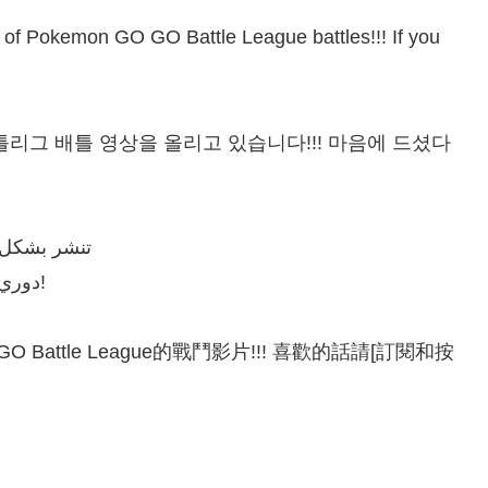
 of Pokemon GO GO Battle League battles!!! If you
 배틀리그 배틀 영상을 올리고 있습니다!!! 마음에 드셨다
تنشر بشكل رئيسي ف
دوري بوكيمون جو! إذا أعجبتك، اشترك في القناة وأعجبك!
O Battle League的戰鬥影片!!! 喜歡的話請[訂閱和按