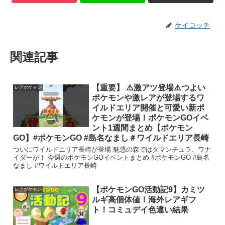
ケイコッチ
関連記事
【重要】 ⚠️激アツ登場⚠️つよい
レアポケモン
ポケモンや激レアが登場するワ
イルドエリア開催と可愛い新ポ
ケモンが登場！ポケモンGOイベ
ント1週間まとめ【ポケモン
GO】#ポケモンGO #島名なまし＃ワイルドエリア長崎
ついにワイルドエリア長崎が登場 魅惑の森ではタマンチュラ、ワナ
イダーが！ 今週のポケモンGOイベントまとめ #ポケモンGO #島名
なまし #ワイルドエリア長崎
【ポケモンGO活動記9】カミツ
レアポケモン
ルギ高個体値！海外レアギフ
ト！コミュデイ色違い結果