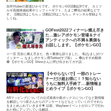
自作Vtuberの新道ひかりです。 ポケモンGO活動記9です。 カミツ
ルギ高個体値結果やミッフィーギフト、たまご孵化の結果などで
す。 活動記8はこちら→ 活動記10はこちら→ チャンネル登録よろ
しくね。
GOFest2022フィナーレ燃え尽き
レアポケモン
た…激レアポケモン登場＆ナイ
アンティックへの不満＆裏側を
お話しします。【ポケモンGO】
☆一言 完全に燃え尽きた...色々裏側も語りました。 私(なまし)のツ
イッター → なましポケモン用Twitter(サブ垢） → 🔴おすすめ動画
🔴 【ポケモンGO】Shinoさんに呼び出されてガチ説...
【今やらないで】一部のトレー
レアポケモン
ナーだけ超お得に！？知らない
うちに無料入手終了….新情報ま
とめライブ【ポケモンGO】
ARマッピングについての公式発表や新ボックスについてなど新情報
を解説しつつ皆さんからのアンケートなどもとっていくのでそれら
をまとめふれていきます🌟 以前、Wayfarerイベントがロシアで行わ
れた時にアップしている解説...