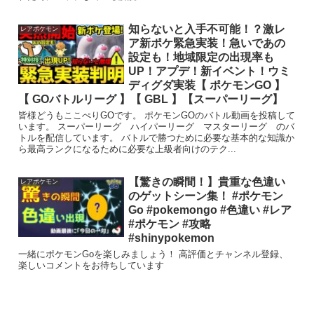
知らないと入手不可能！？激レ
レアポケモン
ア新ポケ緊急実装！急いであの
設定も！地域限定の出現率も
UP！アプデ！新イベント！ウミ
ディグダ実装【 ポケモンGO 】
【 GOバトルリーグ 】【 GBL 】【スーパーリーグ】
皆様どうもここぺりGOです。 ポケモンGOのバトル動画を投稿して
います。 スーパーリーグ ハイパーリーグ マスターリーグ のバ
トルを配信しています。 バトルで勝つために必要な基本的な知識か
ら最高ランクになるために必要な上級者向けのテク...
【驚きの瞬間！】貴重な色違い
レアポケモン
のゲットシーン集！ #ポケモン
Go #pokemongo #色違い #レア
#ポケモン #攻略
#shinypokemon
一緒にポケモンGoを楽しみましょう！ 高評価とチャンネル登録、
楽しいコメントをお待ちしています