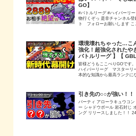
GO】
#バトルリーグ #ハイパーリー
物行くぞっ 是非チャンネル登録
ト フォローお願いします ここ丸
環境壊れちゃった…こ
ポケモンGO リーグ
強化！超強化されたやき
バトルリーグ 】【 GB
皆様どうもここぺりGOです
ハイパーリーグ マスターリ
本的な知識から最高ランクにな
引き先の○○が強い！！
ポケモンGO リーグ
パーティ アローラキュウコン
ー シャドウボール 岩石封じ 
ング リリースしました！！ 24R