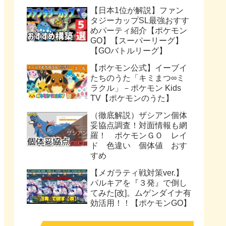
【日本1位が解説】ファン
タジーカップSL最強おすす
めパーティ紹介【ポケモン
GO】【スーパーリーグ】
【GOバトルリーグ】
【ポケモン公式】イーブイ
たちのうた「キミまつ∞ミ
ラクル」－ポケモン Kids
TV【ポケモンのうた】
（徹底解説）ザシアン個体
妥協点調査！対面情報も網
羅！ ポケモンＧＯ レイ
ド 色違い 個体値 おす
すめ
【メガラティ戦対策ver.】
パルキアを『３発』で倒し
てみた[改]。ムゲンダイナ有
効活用！！【ポケモンGO】