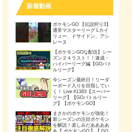
新着動画
ポケモンGO 【伝説狩り3】
通常マスターリーグ Lカイ
リュー、ドサイドン、アシ
レーヌ
【ポケモンGOな配信】シー
ズン２４ラスト！！速成・
ハイパーリーグ編【GOバト
ルリーグ】
今シーズン最終日！リーダ
ーボード入りを目指してい
く！ Live #1383【スーパー
リーグ】【GOバトルリー
グ】【ポケモンGO】
まさかのポケモンが強化！
新シーズンの注目ポケモン
を解説！楽しみだああああ
あ【 ポケモンGO 】【 GO