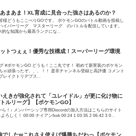
端あまあま！XL育成に見合った強さはあるのか？
皆様どうもここぺりGOです。 ポケモンGOのバトル動画を投稿し
 ハイパーリーグ マスターリーグ のバトルを配信しています。
的な知識から最高ランクにな...
ロットつぇぇ！優秀な技構成！スーパーリーグ環境
グ #ポケモンGO どうも！ここ丸です！ 初めて新実装のポケモン
ちゃ頑張ったぞ、、、！！ 是非チャンネル登録と高評価 コメント
レイクトリデプス...
いえきが強化されて「ユレイドル」が更に化け物に
バトルリーグ】【ポケモンGO】
！↓ メンバーシップ専用Discordの加入方法はこちらのサイト
く！ 00:00 ナイアンfxxk 00:24 1 03:35 2 06:42 3 0...
強でしたwこれさえ使えば爆勝ちだわっ【ポケモン