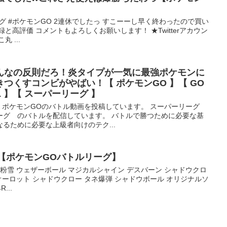
グ #ポケモンGO 2連休でしたっ すこーーし早く終わったので買い
と高評価 コメントもよろしくお願いします！ ★Twitterアカウン
 ...
んなの反則だろ！炎タイプが一気に最強ポケモンに
つくすコンビがやばい！【 ポケモンGO 】【 GO
L 】【 スーパーリーグ 】
。 ポケモンGOのバトル動画を投稿しています。 スーパーリーグ
ーグ のバトルを配信しています。 バトルで勝つために必要な基
るために必要な上級者向けのテク...
【ポケモンGOバトルリーグ】
 粉雪 ウェザーボール マジカルシャイン デスバーン シャドウクロ
オーロット シャドウクロー タネ爆弾 シャドウボール オリジナルソ
...