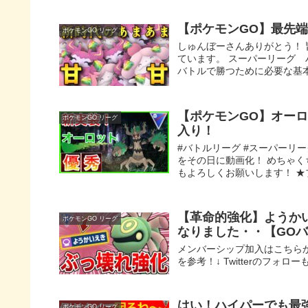
【ポケモンGO】最先
ポケモンGO リーグ
しゅんぼーさんありがとう！ 
ています。 スーパーリーグ
バトルで勝つために必要な基本
【ポケモンGO】オー
ポケモンGO リーグ
入り！
#バトルリーグ #スーパーリー
をその日に動画化！ めちゃく
もよろしくお願いします！ ★ブ
【革命的強化】ようか
ポケモンGO リーグ
なりました・・【GO
メンバーシップ加入はこちらから
を参考！↓ Twitterのフォローもよろし
はい！ハイパーでも最
ポケモンGO リーグ