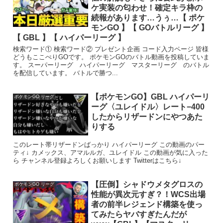
ケ実装の匂わせ！確定キラ枠の
続報があります…うぅ…【 ポケ
モンGO 】【 GOバトルリーグ 】
【 GBL 】【 ハイパーリーグ 】
検索ワード① 検索ワード② プレゼント企画 コード入力ページ 皆様
どうもここぺりGOです。 ポケモンGOのバトル動画を投稿していま
す。 スーパーリーグ ハイパーリーグ マスターリーグ のバトル
を配信しています。 バトルで勝つ...
【ポケモンGO】GBL ハイパーリ
ポケモンGO リーグ
ーグ〈ユレイドル〉レート−400
したからリザードンにやつあた
りする
このレート帯リザードンばっかり ハイパーリーグ この動画のパー
ティ↓ カメックス、アマルルガ、ユレイドル この動画が気に入った
ら チャンネル登録よろしくお願いします Twitterはこちら↓
【圧倒】シャドウメタグロスの
ポケモンGO リーグ
性能が異次元すぎ？！WCS出場
者の前半レジェンド構築を使っ
てみたらヤバすぎたんだが