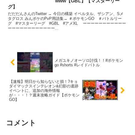
www【GBL】【マスターリー
グ】
だだだんさんのTwitter → 今日の構築 イベルタル、ザシアン、Sメ
タグロス みんポケのPvP用語集→ ＃ポケモンGO ＃バトルリー
グ #マスターリーグ #GBL #アメXL ーーーーーーーーーーー
ーーーーーーーーーーーー...
メガユキノオーソロ討伐！！#ポケモン
go #shorts #レイドバトル
【速報】明日から知らないと損！?キョ
ダイマックスインテレオン&幻影の遺跡
イベントに、追加の海外情報
が・・・！？週末攻略ガイド【ポケモン
GO】
コメント