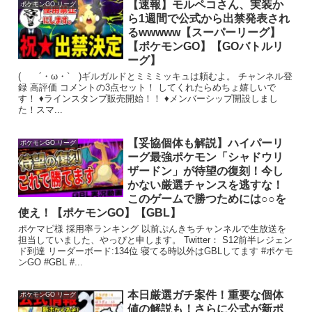
【速報】モルペコさん、実装か
ポケモンGO リーグ
ら1週間で公式から出禁発表され
るwwwww【スーパーリーグ】
【ポケモンGO】【GOバトルリ
ーグ】
( ´・ω・` )ギルガルドとミミミッキュは頼むよ。 チャンネル登
録 高評価 コメントの3点セット！ してくれたらめちょ嬉しいで
す！ ♦ラインスタンプ販売開始！！ ♦メンバーシップ開設しまし
た！スマ...
【妥協個体も解説】ハイパーリ
ポケモンGO リーグ
ーグ最強ポケモン「シャドウリ
ザードン」が待望の復刻！今し
かない厳選チャンスを逃すな！
このゲームで勝つためには○○を
使え！【ポケモンGO】【GBL】
ポケマピ様 採用率ランキング 以前ぷんきちチャンネルで生放送を
担当していました、やっぴと申します。 Twitter： S12前半レジェン
ド到達 リーダーボード:134位 寝てる時以外はGBLしてます #ポケモ
ンGO #GBL #...
本日厳選ガチ案件！重要な個体
ポケモンGO リーグ
値の解説も！さらに公式が新ポ