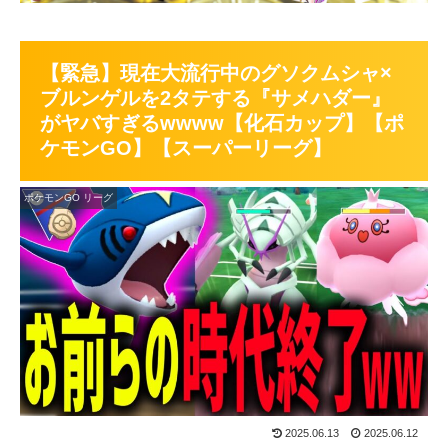
【緊急】現在大流行中のグソクムシャ×
ブルンゲルを2タテする『サメハダー』
がヤバすぎるwwww【化石カップ】【ポ
ケモンGO】【スーパーリーグ】
ポケモンGO リーグ
2025.06.13
2025.06.12