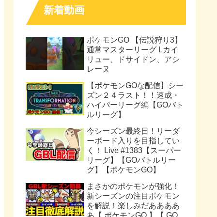
新着動画
ポケモンGO 【伝説狩り3】
通常マスターリーグ Lカイ
リュー、ドサイドン、アシ
レーヌ
【ポケモンGOな配信】シー
ズン２４ラスト！！速成・
ハイパーリーグ編【GOバト
ルリーグ】
今シーズン最終日！リーダ
ーボード入りを目指してい
く！ Live #1383【スーパー
リーグ】【GOバトルリー
グ】【ポケモンGO】
まさかのポケモンが強化！
新シーズンの注目ポケモン
を解説！楽しみだああああ
あ【 ポケモンGO 】【 GO