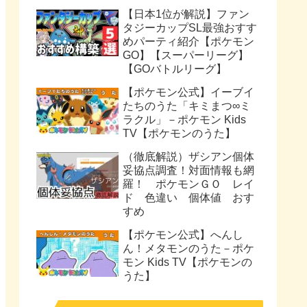
【日本1位が解説】ファン
タジーカップSL最強おすす
めパーティ紹介【ポケモン
GO】【スーパーリーグ】
【GOバトルリーグ】
【ポケモン公式】イーブイ
たちのうた「キミまつ∞ミ
ラクル」－ポケモン Kids
TV【ポケモンのうた】
（徹底解説）ザシアン個体
妥協点調査！対面情報も網
羅！ ポケモンＧＯ レイ
ド 色違い 個体値 おす
すめ
【ポケモン公式】へんし
ん！メタモンのうた－ポケ
モン Kids TV【ポケモンの
うた】