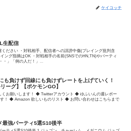
ケイコッチ
L生配信
慮ください ・対戦相手、配信者への誹謗中傷(プレイング批判含
イング指摘はOK ・対戦相手の名前(SNSでのHN,TN)やパーティ
・」「例の人だ！」...
グにも負けず回線にも負けずレートを上げていく！
バトルリーグ】【ポケモンGO】
お願いします！ ◆ Twitterアカウント ◆ ゆふいんの週レポー
す！ ◆ Amazon 欲しいものリスト ◆ お問い合わせはこちらまで
最強パーティ5選S10後半
ーティ5選S10後半 1 ジュゴン チャーレム メガニウム ジュゴ