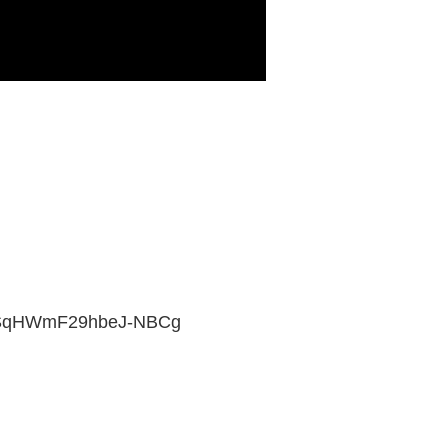
OeSqHWmF29hbeJ-NBCg