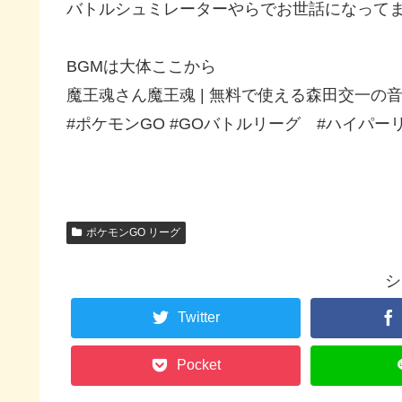
バトルシュミレーターやらでお世話になってます
BGMは大体ここから
魔王魂さん魔王魂 | 無料で使える森田交一の
#ポケモンGO #GOバトルリーグ #ハイパー
ポケモンGO リーグ
シ
Twitter
Pocket