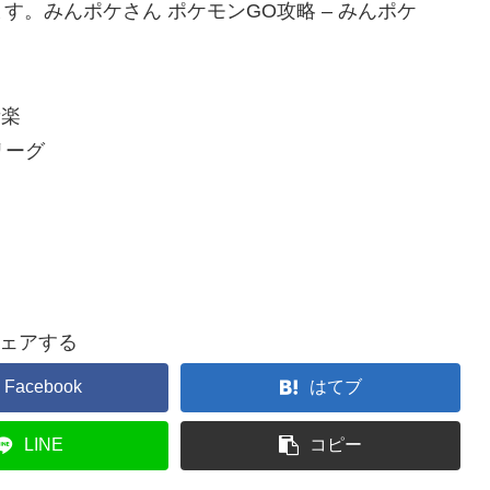
。みんポケさん ポケモンGO攻略 – みんポケ
音楽
リーグ
ェアする
Facebook
はてブ
LINE
コピー