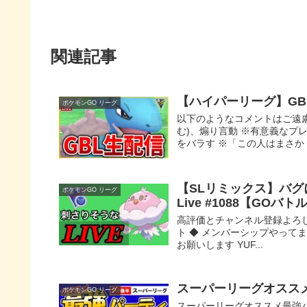
関連記事
【ハイパーリーグ】GB
ポケモンGO リーグ
以下のようなコメントはご遠
む)、煽り言動 ※有意義なプレ
をバラす ※「この人はまさか・
【SLリミックス】バ
ポケモンGO リーグ
Live #1088【GO
高評価とチャンネル登録よろしく
ト ◆ メンバーシップやってま
お願いします YUF...
スーパーリーグオススメ
ポケモンGO リーグ
スーパーリーグオススメ最強パ