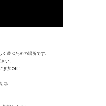
しく遊ぶための場所です。
ださい。
に参加OK！
 🤝
！