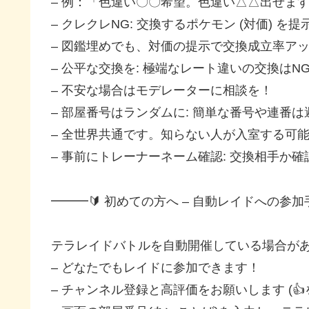
– 例：「色違い〇〇希望。色違い△△出せま
– クレクレNG: 交換するポケモン (対価)
– 図鑑埋めでも、対価の提示で交換成立率ア
– 公平な交換を: 極端なレート違いの交換はN
– 不安な場合はモデレーターに相談を！
– 部屋番号はランダムに: 簡単な番号や連番
– 全世界共通です。知らない人が入室する可
– 事前にトレーナーネーム確認: 交換相手か
━━━🔰 初めての方へ – 自動レイドへの参加手
テラレイドバトルを自動開催している場合があ
– どなたでもレイドに参加できます！
– チャンネル登録と高評価をお願いします (👍