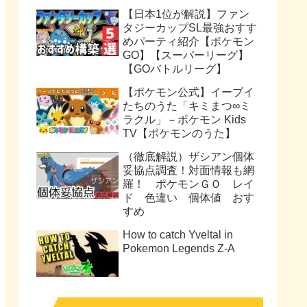
【日本1位が解説】ファン
タジーカップSL最強おすす
めパーティ紹介【ポケモン
GO】【スーパーリーグ】
【GOバトルリーグ】
【ポケモン公式】イーブイ
たちのうた「キミまつ∞ミ
ラクル」－ポケモン Kids
TV【ポケモンのうた】
（徹底解説）ザシアン個体
妥協点調査！対面情報も網
羅！ ポケモンＧＯ レイ
ド 色違い 個体値 おす
すめ
How to catch Yveltal in
Pokemon Legends Z-A