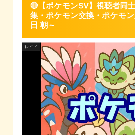
🔴【ポケモンSV】視聴者同
集・ポケモン交換・ポケモン対
日 朝～
レイド