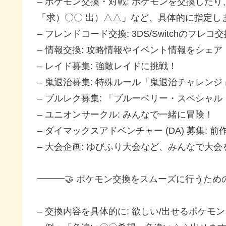
– ポケモン交換・対戦: ポケモンを交換した
「求）〇〇 出）△△」など、具体的に指定し
– フレンドコード交換: 3DS/Switchのフレコ
– 情報交換: 攻略情報やイベント情報をシェア
– レイド募集: 強敵レイドに挑戦！
– 鬼退治募集: 特殊ルール「鬼退治チャレン
– ブルレク募集: 「ブルーベリー・スペシャ
– ユニオンサークル: みんなで一緒に冒険！
– ダイマックスアドベンチャー (DA) 募集:
– 大会企画: ゆびふり大会など、みんなで大
━━━🤝 ポケモン交換をスムーズに行うための
– 交換内容を具体的に: 欲しい/出せるポケモ