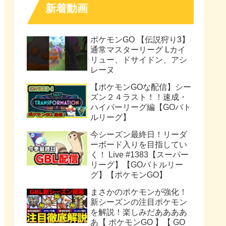
新着動画
ポケモンGO 【伝説狩り3】
通常マスターリーグ Lカイ
リュー、ドサイドン、アシ
レーヌ
【ポケモンGOな配信】シー
ズン２４ラスト！！速成・
ハイパーリーグ編【GOバト
ルリーグ】
今シーズン最終日！リーダ
ーボード入りを目指してい
く！ Live #1383【スーパー
リーグ】【GOバトルリー
グ】【ポケモンGO】
まさかのポケモンが強化！
新シーズンの注目ポケモン
を解説！楽しみだああああ
あ【 ポケモンGO 】【 GO